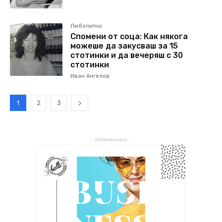
Любопитно
Спомени от соца: Как някога
можеше да закусваш за 15
стотинки и да вечеряш с 30
стотинки
Иван Ангелов
1
2
3
- Advertisement -