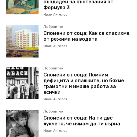
създаден за състезания от
Формула 3
Иван Ангелов
Любопитно
Спомени от соца: Как се спасихме
от режима на водата
Иван Ангелов
Любопитно
Спомени от соца: Помним
дефицита и опашките, но бяхме
грамотни и имаше работа за
всички
Иван Ангелов
Любопитно
Спомени от соца: На ти две
лукчета, че нямам да ти върна
Иван Ангелов