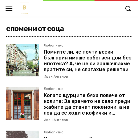
спомени от соца
Любопитно
Помните ли, че почти всеки
българин имаше собствен дом без
ипотека? А, че не си заключвахме
вратите си, не слагахме решетки
Иван Ангелов
Любопитно
Когато щурците бяха повече от
колите: За времето на село преди
жабите да станат покемони, а на
лов да се ходи с кофички и...
Иван Ангелов
Любопитно