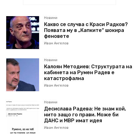
Новини
Какво се случва с Краси Радков?
Появата му в „Капките“ шокира
феновете
Иван Ангелов
Новини
Калоян Методиев: Структурата на
кабинета на Румен Радев е
катастрофална
Иван Ангелов
Новини
Десислава Радева: Не знам кой,
нито защо го прави. Може би
ДАНС и МВР имат идея
Иван Ангелов