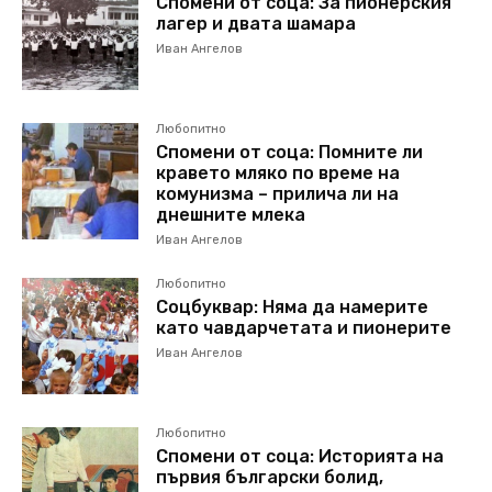
Спомени от соца: За пионерския
лагер и двата шамара
Иван Ангелов
Любопитно
Спомени от соца: Помните ли
кравето мляко по време на
комунизма – прилича ли на
днешните млека
Иван Ангелов
Любопитно
Соцбуквар: Няма да намерите
като чавдарчетата и пионерите
Иван Ангелов
Любопитно
Спомени от соца: Историята на
първия български болид,