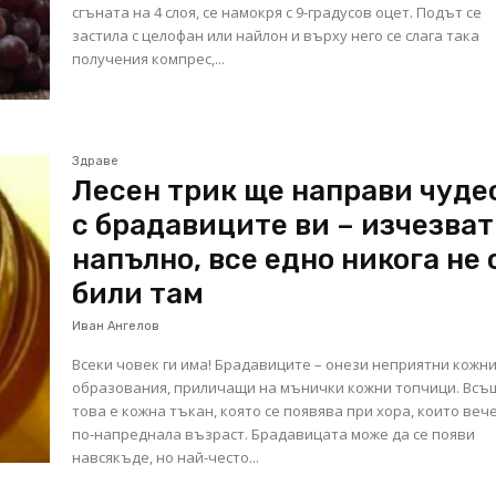
сгъната на 4 слоя, се намокря с 9-градусов оцет. Подът се
застила с целофан или найлон и върху него се слага така
получения компрес,...
Здраве
Лесен трик ще направи чуде
с брадавиците ви – изчезват
напълно, все едно никога не 
били там
Иван Ангелов
Всеки човек ги има! Брадавиците – онези неприятни кожн
образования, приличащи на мънички кожни топчици. Всъ
това е кожна тъкан, която се появява при хора, които вече
по-напреднала възраст. Брадавицата може да се появи
навсякъде, но най-често...