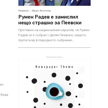
Новини
Иван Ангелов
Румен Радев е замислил
нещо страшно за Пеевски
Противно на националния наратив, че Румен
Радев се е събрал с Делян Пеевски, защото
групата му в Народното събрание...
- Advertisement -
вен
а беда