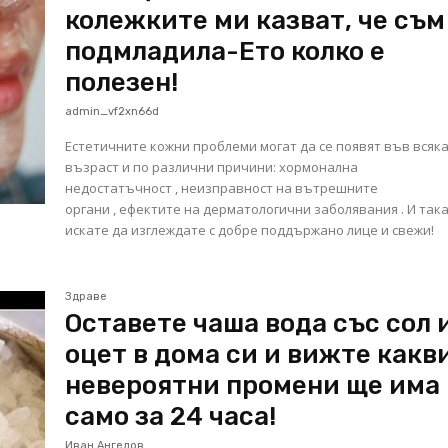
колежките ми казват, че съм
подмладила-Ето колко е
полезен!
admin_vf2xn66d
Eстетичните кожни проблеми могат да се появят във всяк
възраст и по различни причини: хормонална
недостатъчност , неизправност на вътрешните
органи , ефектите на дерматологични заболявания . И така
искате да изглеждате с добре поддържано лице и свежи!
Здраве
Оставете чаша вода със сол 
оцет в дома си и вижте какв
невероятни промени ще има
само за 24 часа!
Иван Ангелов