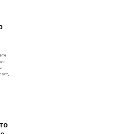
о
е
тете
вия
на
ракт,
то