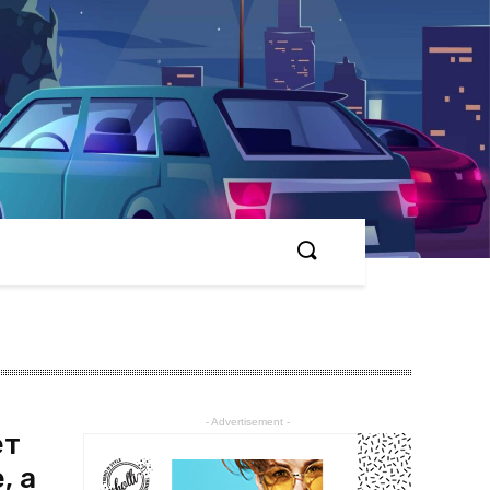
- Advertisement -
ет
, а