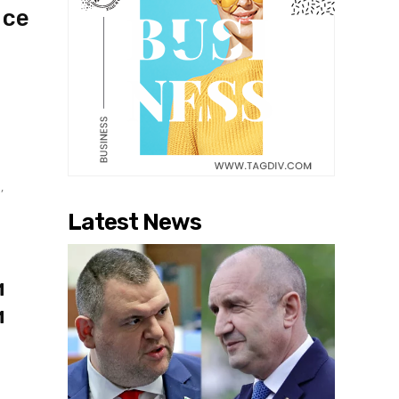
 се
а
,
Latest News
и
и