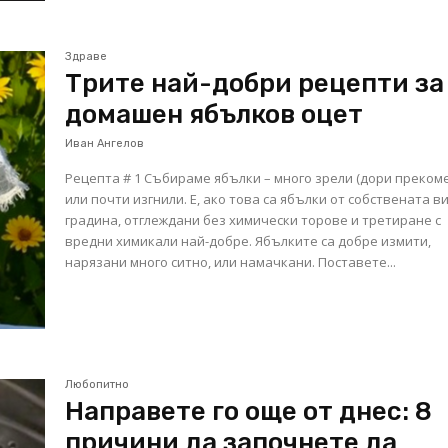
Здраве
Трите най-добри рецепти за
домашен ябълков оцет
Иван Ангелов
Рецепта # 1 Събираме ябълки – много зрели (дори преком
или почти изгнили. Е, ако това са ябълки от собствената в
градина, отглеждани без химически торове и третиране с
вредни химикали най-добре. Ябълките са добре измити,
нарязани много ситно, или намачкани. Поставете...
Любопитно
Направете го още от днес: 8
причини да започнете да