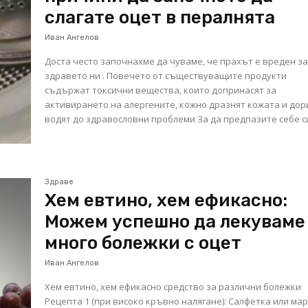
слагате оцет в пералнята
Иван Ангелов
Доста често започнахме да чуваме, че прахът е вреден з
здравето ни . Повечето от съществуващите продукти
съдържат токсични вещества, които допринасят за
активирането на алергените, кожно дразнят кожата и дор
водят до здравословни проблеми За да предпазите себе си
Здраве
Хем евтино, хем ефикасно:
Можем успешно да лекуваме
много болежки с оцет
Иван Ангелов
Хем евтино, хем ефикасно средство за различни болежки
Рецепта 1 (при високо кръвно налягане): Салфетка или мар