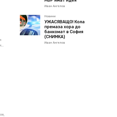
МВР имат идея
Иван Ангелов
Новини
УЖАСЯВАЩО! Кола
а
премаза хора до
банкомат в София
(СНИМКА)
и
Иван Ангелов
...
ля,