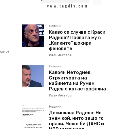
Новини
Какво се случва с Краси
Радков? Появата му в
„Капките“ шокира
феновете
ерно)
Иван Ангелов
и
Новини
Калоян Методиев:
Структурата на
кабинета на Румен
Радев е катастрофална
Иван Ангелов
Новини
Десислава Радева: Не
знам кой, нито защо го
прави. Може би ДАНС и