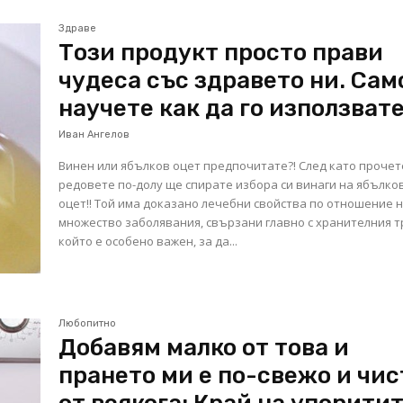
Здраве
Този продукт просто прави
чудеса със здравето ни. Сам
научете как да го използват
Иван Ангелов
Винен или ябълков оцет предпочитате?! След като проче
редовете по-долу ще спирате избора си винаги на ябълко
оцет!! Той има доказано лечебни свойства по отношение 
множество заболявания, свързани главно с хранителния т
който е особено важен, за да...
Любопитно
Добавям малко от това и
прането ми е по-свежо и чис