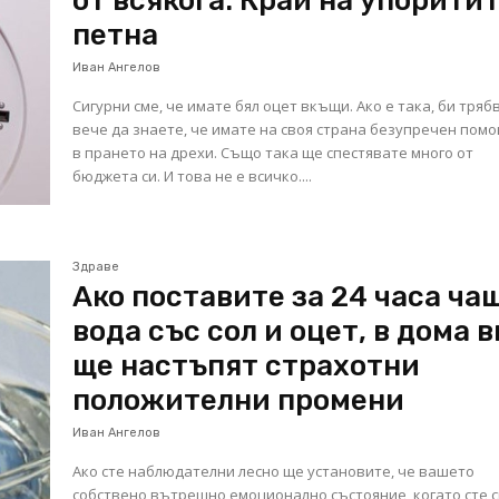
от всякога: Край на упорити
петна
Иван Ангелов
Сигурни сме, че имате бял оцет вкъщи. Ако е така, би тряб
вече да знаете, че имате на своя страна безупречен пом
в прането на дрехи. Също така ще спестявате много от
бюджета си. И това не е всичко....
Здраве
Ако поставите за 24 часа ча
вода със сол и оцет, в дома в
ще настъпят страхотни
положителни промени
Иван Ангелов
Ако сте наблюдателни лесно ще установите, че вашето
собствено вътрешно емоционално състояние, когато сте с