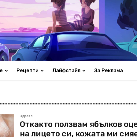
е
Рецепти
Лайфстайл
За Реклама
Здраве
Откакто ползвам ябълков оц
на лицето си, кожата ми сияе