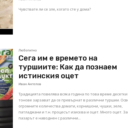
Чувствате ли се зле, когато сте у дома?
Любопитно
Сега им е времето на
туршиите: Как да познаем
истинския оцет
Иван Ангелов
Традицията повелява всяка година по това време десетки
тонове зарзават да се превърнат в различни туршии. Ос
огромните количества домати, корнишони, чушки, зеле,
патладжани и т.н. процесът изисква и оцет. Много оцет. З
пазарът е наводнен с различни...