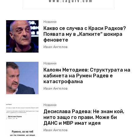
Новини
Какво се случва с Краси Радков?
Появата му в „Капките“ шокира
феновете
Иван Ангелов
Новини
Калоян Методиев: Структурата на
кабинета на Румен Радев е
катастрофална
Иван Ангелов
Новини
Десислава Радева: Не знам кой,
нито защо го прави. Може би
ДАНС и МВР имат идея
Иван Ангелов