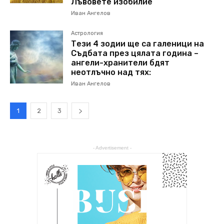
Лъвовете изобилие
Иван Ангелов
Астрология
Тези 4 зодии ще са галеници на
Съдбата през цялата година –
ангели-хранители бдят
неотлъчно над тях:
Иван Ангелов
1
2
3
- Advertisement -