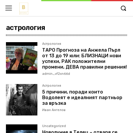
астрология
Астрология
ТАРО Прогноза на Анжела Пърл
от 13 до 19 юли: БЛИЗНАЦИ нови
успехи, РАК положителни
промени, ДЕВА правилни решения!
admin_vf2xn66d
Астрология
5 причини, поради които
Водолеят е идеалният партньор
за връзка
Иван Ангелов
Uncategorized
Новолуние в Телец – отваря се