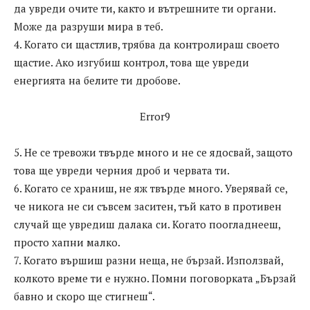
да увреди очите ти, както и вътрешните ти органи.
Може да разруши мира в теб.
4. Когато си щастлив, трябва да контролираш своето
щастие. Ако изгубиш контрол, това ще увреди
енергията на белите ти дробове.
Error9
5. Не се тревожи твърде много и не се ядосвай, защото
това ще увреди черния дроб и червата ти.
6. Когато се храниш, не яж твърде много. Уверявай се,
че никога не си съвсем заситен, тъй като в противен
случай ще увредиш далака си. Когато поогладнееш,
просто хапни малко.
7. Когато вършиш разни неща, не бързай. Използвай,
колкото време ти е нужно. Помни поговорката „Бързай
бавно и скоро ще стигнеш“.