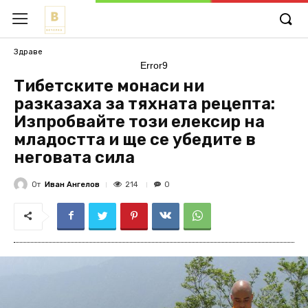
Здраве
Error9
Тибетските монаси ни
разказаха за тяхната рецепта:
Изпробвайте този елексир на
младостта и ще се убедите в
неговата сила
От
Иван Ангелов
214
0