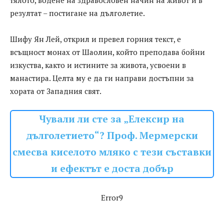
тялото, водене на здравословен начин на живот и в
резултат – постигане на дълголетие.
Шифу Ян Лей, открил и превел горния текст, е
всъщност монах от Шаолин, който преподава бойни
изкуства, както и истините за живота, усвоени в
манастира. Целта му е да ги направи достъпни за
хората от Западния свят.
Чували ли сте за „Елексир на
дълголетието“? Проф. Мермерски
смесва киселото мляко с тези съставки
и ефектът е доста добър
Error9