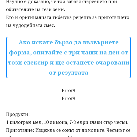
Научно е доказано, че той забавя стареенето при
обитателите на тези земи.
Ето и оригиналната тибетска рецепта за приготвянето
на чудодейната смес.
Ако искате бързо да възвърнете
форма, опитайте с три чаши на ден от
този елексир и ще останете очаровани
от резултата
Error9
Error9
Продукти:
1 килограм мед, 10 лимона, 7-8 едри глави стар чесън.
Приготвяне: Изцежда се сокът от лимоните. Чесънът се