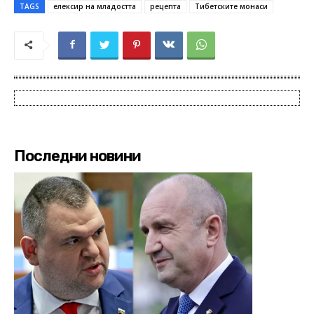
TAGS
елексир на младостта
рецепта
Тибетските монаси
Последни новини