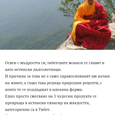
Освен с мъдростта си, тибетските монаси се славят и
като истински дълголетници.
И причина за това не е само здравословният им начин
на живот, а също така редица природни рецепти, с
които те се поддържат в идеална форма.
Едно просто смесване на 3 чудесни продукта се
превръща в истински еликсир на младостта,
категорични са в Тибет.