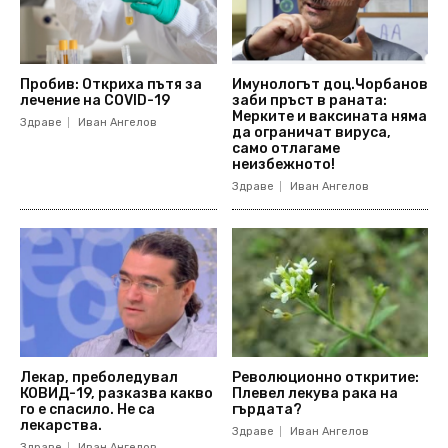
Пробив: Откриха пътя за
Имунологът доц.Чорбанов
лечение на COVID-19
заби пръст в раната:
Мерките и ваксината няма
Здраве
Иван Ангелов
да ограничат вируса,
само отлагаме
неизбежното!
Здраве
Иван Ангелов
Лекар, преболедувал
Революционно откритие:
КОВИД-19, разказва какво
Плевел лекува рака на
го е спасило. Не са
гърдата?
лекарства.
Здраве
Иван Ангелов
Здраве
Иван Ангелов