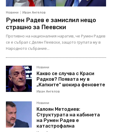
Новини
Иван Ангелов
Румен Радев е замислил нещо
страшно за Пеевски
Противно на националния наратив, че Румен Радев
се е събрал с Делян Пеевски, защото групата му в
Народното събрание...
Новини
Какво се случва с Краси
Радков? Появата му в
„Капките“ шокира феновете
Иван Ангелов
Новини
Калоян Методиев:
Структурата на кабинета
на Румен Радев е
катастрофална