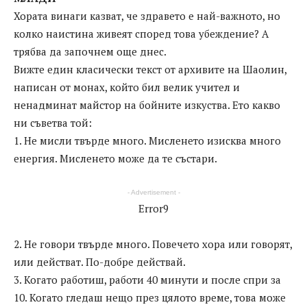
Хората винаги казват, че здравето е най-важното, но
колко наистина живеят според това убеждение? A
трябва да започнем още днес.
Вижте един класически текст от архивите на Шаолин,
написан от монах, който бил велик учител и
ненадминат майстор на бойните изкуства. Ето какво
ни съветва той:
1. Не мисли твърде много. Мисленето изисква много
енергия. Мисленето може да те състари.
- Advertisement -
Error9
2. Не говори твърде много. Повечето хора или говорят,
или действат. По-добре действай.
3. Когато работиш, работи 40 минути и после спри за
10. Когато гледаш нещо през цялото време, това може