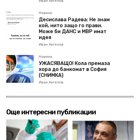
Иван Ангелов
Новини
Десислава Радева: Не знам
кой, нито защо го прави.
Може би ДАНС и МВР имат
идея
Иван Ангелов
Новини
УЖАСЯВАЩО! Кола премаза
хора до банкомат в София
(СНИМКА)
Иван Ангелов
Още интересни публикации