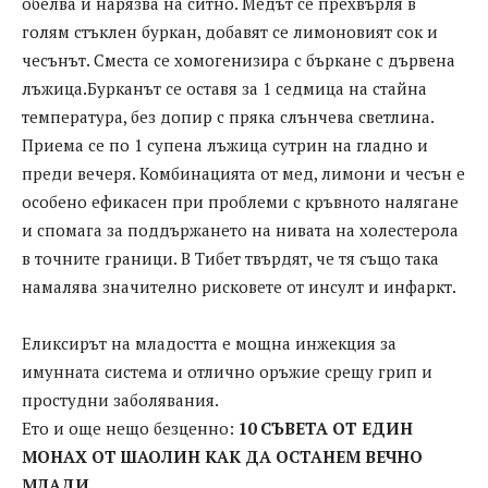
обелва и нарязва на ситно. Медът се прехвърля в
голям стъклен буркан, добавят се лимоновият сок и
чесънът. Сместа се хомогенизира с бъркане с дървена
лъжица.Бурканът се оставя за 1 седмица на стайна
температура, без допир с пряка слънчева светлина.
Приема се по 1 супена лъжица сутрин на гладно и
преди вечеря. Комбинацията от мед, лимони и чесън е
особено ефикасен при проблеми с кръвното налягане
и спомага за поддържането на нивата на холестерола
в точните граници. В Тибет твърдят, че тя също така
намалява значително рисковете от инсулт и инфаркт.
Еликсирът на младостта е мощна инжекция за
имунната система и отлично оръжие срещу грип и
простудни заболявания.
Ето и още нещо безценно:
10 СЪВЕТА ОТ ЕДИН
МОНАХ ОТ ШАОЛИН КАК ДА ОСТАНЕМ ВЕЧНО
МЛАДИ