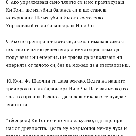
8. Ако упражняваш само тялото си и не практикуваш
Ки Гонг, ще изгубиш баланса си и ще станеш
нетърпелив. Ще изгубиш Ин от своето тяло.
Упражнявай се да балансираш Ин и Ян.
9. Ако не тренираш тялото си, а се занимаваш само с
постигане на вътрешен мир и медитация, няма да
получаваш Ян енергия. Ще трябва да използваш Ян
енерията от тялото си, без да можеш да я възстановиш.
10. Кунг Фу Шаолин ти дава всичко. Целта на нашите
тренировки е да балансира Ин и Ян. Не е важно колко
часа го правиш. Важно е да знаеш от какво се нуждае
тялото ти.
* (бел.ред.) Ки Гонг е източно изкуство, идващо при
нас от древността. Целта му е хармония между духа и