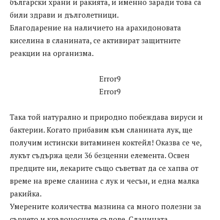
български храни и ракията, и именно заради това са
били здрави и дълголетници.
Благодарение на наличието на арахидоновата
киселина в сланината, се активират защитните
реакции на организма.
Error9
Error9
Така той натурално и природно побеждава вируси и
бактерии. Когато прибавим към сланината лук, ще
получим истински витаминен коктейл! Оказва се че,
лукът съдържа цели 36 безценни елемента. Освен
предците ни, лекарите също съветват да се хапва от
време на време сланина с лук и чесън, и една малка
ракийка.
Умерените количества мазнина са много полезни за
сърцето и кръвоносните съдове. Сланината