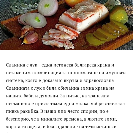
Сланина с лук – една истинска българска храна и
незаменима комбинация за подпомагане на имунната
система, която е доказано вкусна и здравословна
Сланината с лук е била обичайна зимна храна на
нашите баби и дядовци. За питие, на трапезата
несъмнено е присъствала една малка, добре отлежала
пивка ракийка. В наши дни често спорим, но е
безспорно, че в миналите времена, в лютите зими,
хората са оцеляли благодарение на тези истински