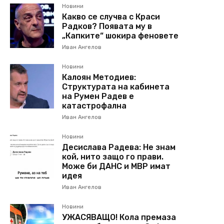
Новини
Какво се случва с Краси
Радков? Появата му в
„Капките“ шокира феновете
Иван Ангелов
Новини
Калоян Методиев:
Структурата на кабинета
на Румен Радев е
катастрофална
Иван Ангелов
Новини
Десислава Радева: Не знам
кой, нито защо го прави.
Може би ДАНС и МВР имат
идея
Иван Ангелов
Новини
УЖАСЯВАЩО! Кола премаза