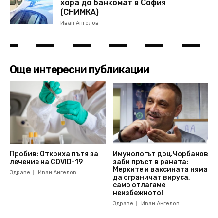
хора до банкомат в София
(СНИМКА)
Иван Ангелов
Още интересни публикации
Пробив: Откриха пътя за
Имунологът доц.Чорбанов
лечение на COVID-19
заби пръст в раната:
Мерките и ваксината няма
Здраве
Иван Ангелов
да ограничат вируса,
само отлагаме
неизбежното!
Здраве
Иван Ангелов