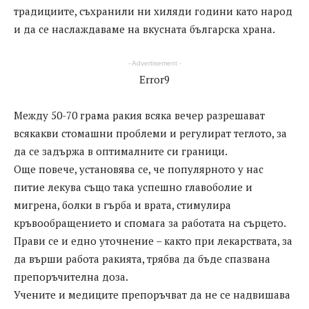
традициите, съхранили ни хиляди години като народ
и да се наслаждаваме на вкусната българска храна.
- Advertisement -
Error9
Между 50-70 грама ракия всяка вечер разрешават
всякакви стомашни проблеми и регулират теглото, за
да се задържа в оптималните си граници.
Още повече, установява се, че популярното у нас
питие лекува също така успешно главоболие и
мигрена, болки в гърба и врата, стимулира
кръвообращението и спомага за работата на сърцето.
Прави се и едно уточнение – както при лекарствата, за
да върши работа ракията, трябва да бъде спазвана
препоръчителна доза.
Учените и медиците препоръчват да не се надвишава