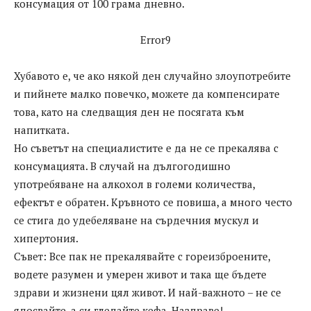
консумация от 100 грама дневно.
Error9
Хубавото е, че ако някой ден случайно злоупотребите
и пийнете малко повечко, можете да компенсирате
това, като на следващия ден не посягата към
напитката.
Но съветът на специалистите е да не се прекалява с
консумацията. В случай на дългогодишно
употребяване на алкохол в големи количества,
ефектът е обратен. Кръвното се повиша, а много често
се стига до удебеляване на сърдечния мускул и
хипертония.
Съвет: Все пак не прекалявайте с гореизброените,
водете разумен и умерен живот и така ще бъдете
здрави и жизнени цял живот. И най-важното – не се
ядосвайте, а си гледайте кефа. Наздраве!