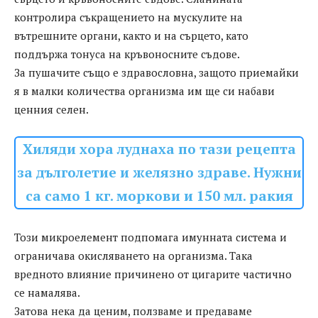
контролира съкращението на мускулите на
вътрешните органи, както и на сърцето, като
поддържа тонуса на кръвоносните съдове.
За пушачите също е здравословна, защото приемайки
я в малки количества организма им ще си набави
ценния селен.
Хиляди хора луднаха по тази рецепта
за дълголетие и желязно здраве. Нужни
са само 1 кг. моркови и 150 мл. ракия
Този микроелемент подпомага имунната система и
ограничава окисляването на организма. Така
вредното влияние причинено от цигарите частично
се намалява.
Затова нека да ценим, ползваме и предаваме