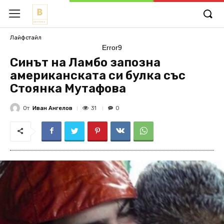
Лайфстайл
Error9
Синът на Ламбо запозна
американската си булка със
Стоянка Мутафова
От
Иван Ангелов
31
0