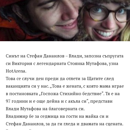
Синът на Стефан Данаилов – Влади, запозна съпругата
си Виктория с легендарната Стоянка Мутафова, узна
HotArena.
Това се случи ден преди да отлети за Щатите след
ваканцията си у нас. „Това е жената, с която мама играе
в постановката „Госпожа Стихийно бедствие“. Тя е на
97 години и е още дейна и с акъла си“, представи
Влади Мутафова на благоверната си.
Владимир бе за седмица на гости на майка си и
Стефан Данаилов, за да ги гледа и двамата на сцената.