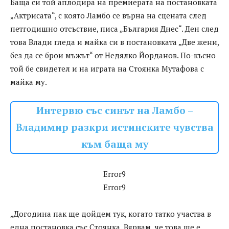
Баща си той аплодира на премиерата на постановката
„Актрисата“, с която Ламбо се върна на сцената след
петгодишно отсъствие, писа „България Днес“. Ден след
това Влади гледа и майка си в постановката „Две жени,
без да се брои мъжът“ от Недялко Йорданов. По-късно
той бе свидетел и на играта на Стоянка Мутафова с
майка му.
Интервю със синът на Ламбо –
Владимир разкри истинските чувства
към баща му
Error9
Error9
„Догодина пак ще дойдем тук, когато татко участва в
една постановка със Стоянка. Вярвам, че това ще е