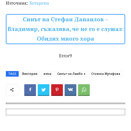
Източник:
Хотарена
Синът на Стефан Данаилов –
Владимир, съжалява, че не го е слушал:
Обидих много хора
Error9
TAGS
Виктория
жена
Синът на Ламбо з
Стоянка Мутафова