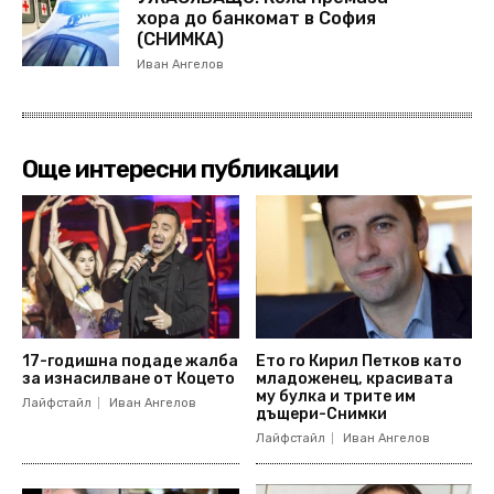
хора до банкомат в София
(СНИМКА)
Иван Ангелов
Още интересни публикации
17-годишна подаде жалба
Ето го Кирил Петков като
за изнасилване от Коцето
младоженец, красивата
му булка и трите им
Лайфстайл
Иван Ангелов
дъщери-Снимки
Лайфстайл
Иван Ангелов