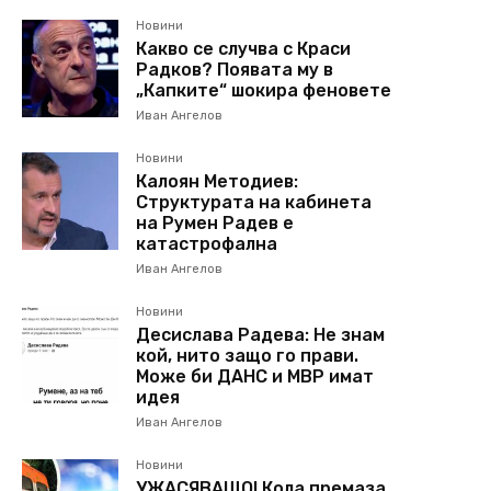
Новини
Какво се случва с Краси
Радков? Появата му в
„Капките“ шокира феновете
Иван Ангелов
Новини
Калоян Методиев:
Структурата на кабинета
на Румен Радев е
катастрофална
Иван Ангелов
Новини
Десислава Радева: Не знам
кой, нито защо го прави.
Може би ДАНС и МВР имат
идея
Иван Ангелов
Новини
УЖАСЯВАЩО! Кола премаза