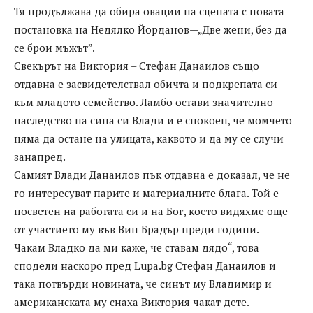
Тя продължава да обира овации на сцената с новата
постановка на Недялко Йорданов—„Две жени, без да
се брои мъжът”.
Свекърът на Виктория – Стефан Данаилов също
отдавна е засвидетелствал обичта и подкрепата си
към младото семейство. Ламбо остави значително
наследство на сина си Влади и е спокоен, че момчето
няма да остане на улицата, каквото и да му се случи
занапред.
Самият Влади Данаилов пък отдавна е доказал, че не
го интересуват парите и материалните блага. Той е
посветен на работата си и на Бог, което видяхме още
от участието му във Вип Брадър преди години.
Чакам Владко да ми каже, че ставам дядо“, това
сподели наскоро пред Lupa.bg Стефан Данаилов и
така потвърди новината, че синът му Владимир и
американската му снаха Виктория чакат дете.