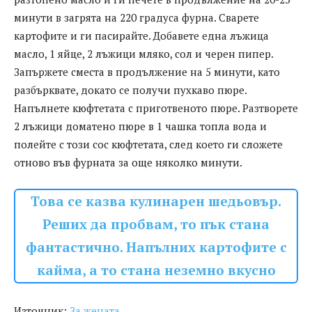
минути в загрята на 220 градуса фурна. Сварете
картофите и ги пасирайте. Добавете една лъжица
масло, 1 яйце, 2 лъжици мляко, сол и черен пипер.
Запържете сместа в продължение на 5 минути, като
разбърквате, докато се получи пухкаво пюре.
Напълнете кюфтетата с приготвеното пюре. Разтворете
2 лъжици доматено пюре в 1 чашка топла вода и
полейте с този сос кюфтетата, след което ги сложете
отново във фурната за още няколко минути.
Това се казва кулинарен шедьовър.
Реших да пробвам, то пък стана
фантастично. Напълних картофите с
кайма, а то стана неземно вкусно
Източник:
За жената