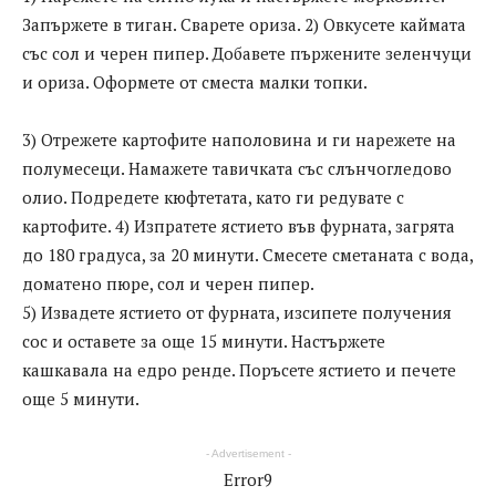
Запържете в тиган. Сварете ориза. 2) Овкусете каймата
със сол и черен пипер. Добавете пържените зеленчуци
и ориза. Оформете от сместа малки топки.
3) Отрежете картофите наполовина и ги нарежете на
полумесеци. Намажете тавичката със слънчогледово
олио. Подредете кюфтетата, като ги редувате с
картофите. 4) Изпратете ястието във фурната, загрята
до 180 градуса, за 20 минути. Смесете сметаната с вода,
доматено пюре, сол и черен пипер.
5) Извадете ястието от фурната, изсипете получения
сос и оставете за още 15 минути. Настържете
кашкавала на едро ренде. Поръсете ястието и печете
още 5 минути.
- Advertisement -
Error9