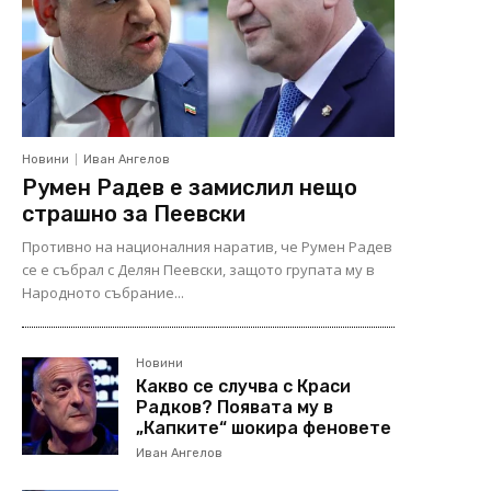
Новини
Иван Ангелов
Румен Радев е замислил нещо
страшно за Пеевски
Противно на националния наратив, че Румен Радев
се е събрал с Делян Пеевски, защото групата му в
Народното събрание...
Новини
Какво се случва с Краси
Радков? Появата му в
„Капките“ шокира феновете
Иван Ангелов