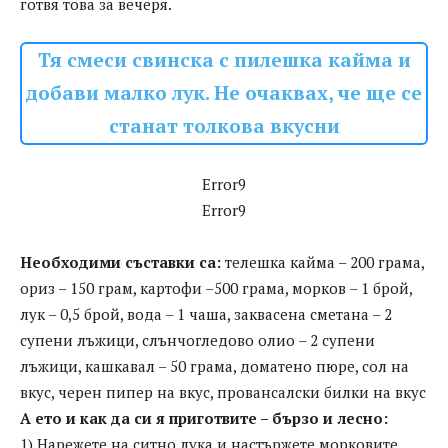
готвя това за вечеря.
Тя смеси свинска с пилешка кайма и
добави малко лук. Не очаквах, че ще се
станат толкова вкусни
Error9
Error9
Необходими съставки са:
телешка кайма – 200 грама,
ориз – 150 грам, картофи –500 грама, морков – 1 брой,
лук – 0,5 брой, вода – 1 чаша, заквасена сметана – 2
супени лъжици, слънчогледово олио – 2 супени
лъжици, кашкавал – 50 грама, доматено пюре, сол на
вкус, черен пипер на вкус, провансалски билки на вкус
А ето и как да си я приготвите – бързо и лесно:
1) Нарежете на ситно лука и настържете морковите.