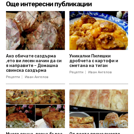
Още интересни публикации
Ако обичате саздърма
Уникални Пилешки
,ето ви лесен начин да си
дробчета с картофи и
я направите – Домашна
сметана на тиган
свинска саздърма
Рецепти
Иван Ангелов
Рецепти
Иван Ангелов