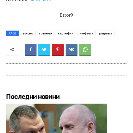
Error9
TAGS
вкусно
готвено
картофки
кюфтета
рецепта
Последни новини