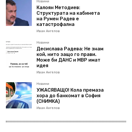
Новини
Калоян Методиев:
Структурата на кабинета
на Румен Радев е
катастрофална
Иван Ангелов
Новини
Десислава Радева: Не знам
кой, нито защо го прави.
Може би ДАНС и МВР имат
идея
Иван Ангелов
Новини
УЖАСЯВАЩО! Кола премаза
хора до банкомат в София
(СНИМКА)
Иван Ангелов