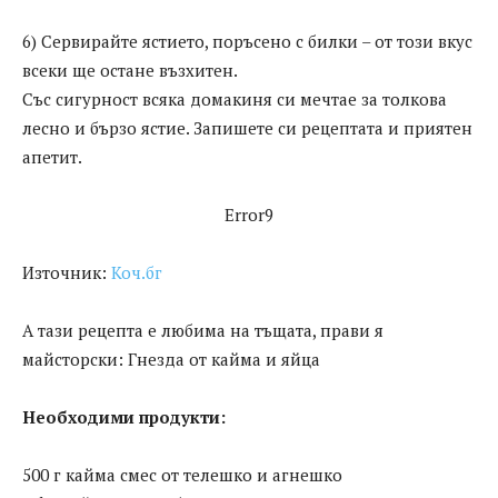
6) Сервирайте ястието, поръсено с билки – от този вкус
всеки ще остане възхитен.
Със сигурност всяка домакиня си мечтае за толкова
лесно и бързо ястие. Запишете си рецептата и приятен
апетит.
Error9
Източник:
Коч.бг
А тази рецепта е любима на тъщата, прави я
майсторски: Гнезда от кайма и яйца
Необходими продукти:
500 г кайма смес от телешко и агнешко