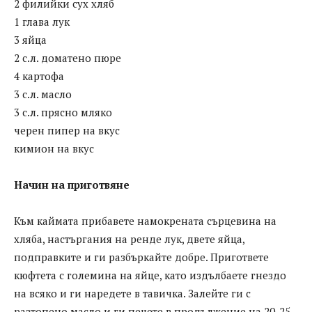
2 филийки сух хляб
1 глава лук
3 яйца
2 с.л. доматено пюре
4 картофа
3 с.л. масло
3 с.л. прясно мляко
черен пипер на вкус
кимион на вкус
Начин на приготвянe
Към каймата прибавете намокрената сърцевина на
хляба, настъргания на ренде лук, двете яйца,
подправките и ги разбъркайте добре. Пригответе
кюфтета с големина на яйце, като издълбаете гнездо
на всяко и ги наредете в тавичка. Залейте ги с
разтопено масло и ги печете в продължение на 20-25