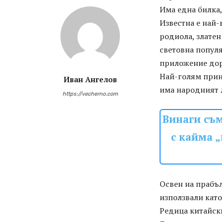
Има една билка,
Известна е най-
родиола, златен
световна популя
приложение дор
Най-голям прино
Иван Ангелов
има народният 
https://vecherno.com
Винаги съм
с кайма 
Освен на прабъл
използвали като
Редица китайск