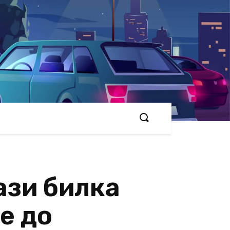
ази билка
е до