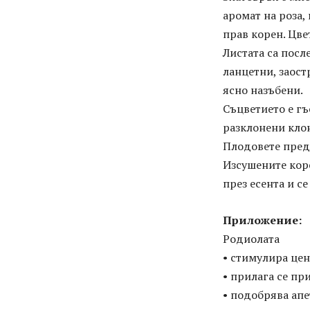
аромат на роза
прав корен. Цве
Листата са посл
ланцетни, заост
ясно назъбени.
Съцветието е гъ
разклонени клон
Плодовете предс
Изсушените коре
през есента и с
Приложение:
Родиолата
• стимулира цен
• прилага се пр
• подобрява апе