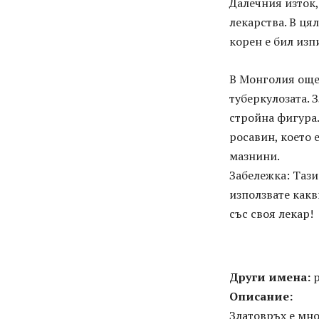
Далечния изток,
лекарства. В ця
корен е бил изп
В Монголия още 
туберкулозата. 
стройна фигура.
росавин, което 
мазнини.
Забележка: Таз
използвате какв
със своя лекар!
Други имена:
р
Описание:
Златовръх е мно