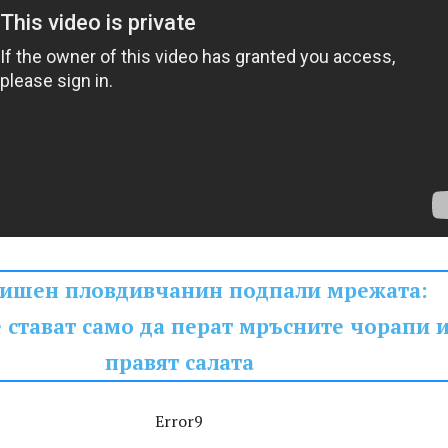
дишен пловдивчанин подпали мрежата:
 стават само да перат мръсните чорапи и
правят салата
Error9