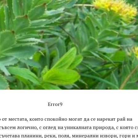
Error9
 от местата, които спокойно могат да се нарекат рай на
 съвсем логично, с оглед на уникалната природа, с която 
съчетава планини, реки, поля, минерални извори, гори и 