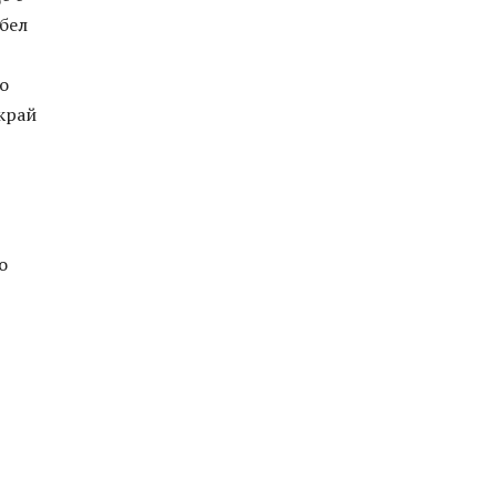
бел
о
 край
о