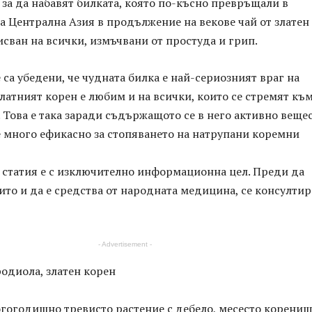
 за да набавят билката, която по-късно превръщали в
ла Централна Азия в продължение на векове чай от златен
исван на всички, измъчвани от простуда и грип.
са убедени, че чудната билка е най-сериозният враг на
Златният корен е любим и на всички, които се стремят къ
 Това е така заради съдържащото се в него активно веще
е много ефикасно за стопяването на натрупани коремни
и статия е с изключително информационна цел. Преди да
ито и да е средства от народната медицина, се консулти
- Advertisement -
одиола, златен корен
гогодишно тревисто растение с дебело, месесто коренищ