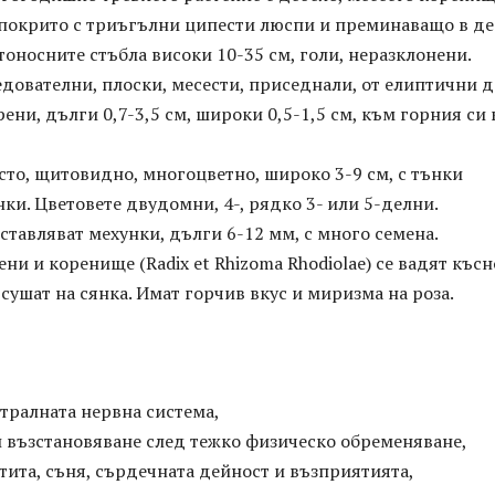
, покрито с триъгълни ципести люспи и преминаващо в де
тоносните стъбла високи 10-35 см, голи, неразклонени.
едователни, плоски, месести, приседнали, от елиптични д
рени, дълги 0,7-3,5 см, широки 0,5-1,5 см, към горния си
сто, щитовидно, многоцветно, широко 3-9 см, с тънки
ки. Цветовете двудомни, 4-, рядко 3- или 5-делни.
тавляват мехунки, дълги 6-12 мм, с много семена.
ни и коренище (Radix et Rhizoma Rhodiolae) се вадят късн
е сушат на сянка. Имат горчив вкус и миризма на роза.
тралната нервна система,
и възстановяване след тежко физическо обременяване,
тита, съня, сърдечната дейност и възприятията,