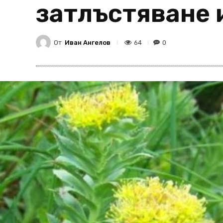
затлъстяване 
От
Иван Ангелов
64
0