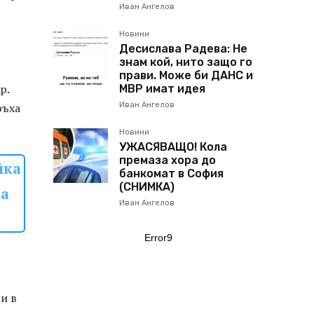
Иван Ангелов
Новини
Десислава Радева: Не
знам кой, нито защо го
прави. Може би ДАНС и
р.
МВР имат идея
ръха
Иван Ангелов
Новини
УЖАСЯВАЩО! Кола
премаза хора до
йка
банкомат в София
(СНИМКА)
ва
Иван Ангелов
Error9
и в