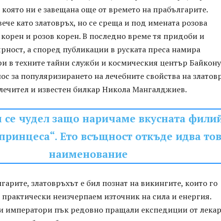
 която ни е завещана още от времето на прабългарите.
вече като златовръх, но се среща и под имената розова
 корен и розов корен. В последно време тя придоби и
рност, а според публикации в руската преса намира
и в техните тайни служби и космическия център Байкону
с за популяризирането на лечебните свойства на златов
лечител и известен билкар Никола Мангалджиев.
 се чудел защо наричаме вкусната фили
„принцеса“. Ето всъщност откъде идва то
наименование
гарите, златовръхът е бил познат на викингите, които го
 практически неизчерпаем източник на сила и енергия.
и императори пък редовно пращали експедиции от лекар