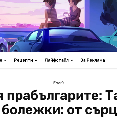
е
Рецепти
Лайфстайл
За Реклама
Error9
я прабългарите: Т
 болежки: от сърц