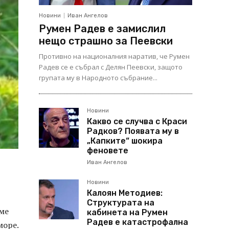
Новини
Иван Ангелов
Румен Радев е замислил
нещо страшно за Пеевски
Противно на националния наратив, че Румен
Радев се е събрал с Делян Пеевски, защото
групата му в Народното събрание...
Новини
Какво се случва с Краси
Радков? Появата му в
„Капките“ шокира
феновете
Иван Ангелов
Новини
Калоян Методиев:
Структурата на
сме
кабинета на Румен
Радев е катастрофална
море.