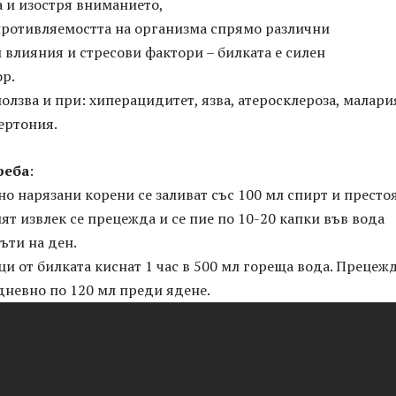
а и изостря вниманието,
противляемостта на организма спрямо различни
влияния и стресови фактори – билката е силен
р.
ползва и при: хиперацидитет, язва, атеросклероза, малари
ертония.
реба
:
тно нарязани корени се заливат със 100 мл спирт и престо
ят извлек се прецежда и се пие по 10-20 капки във вода
ъти на ден.
ци от билката киснат 1 час в 500 мл гореща вода. Прецежд
 дневно по 120 мл преди ядене.