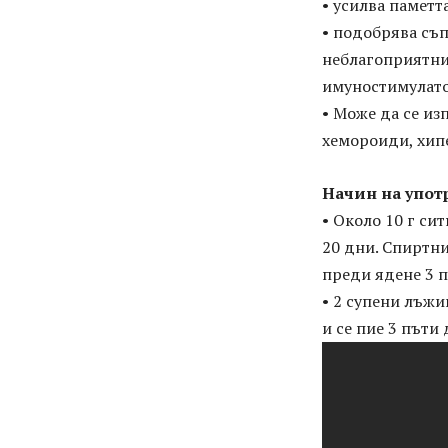
• усилва паметт
• подобрява съ
неблагоприятни 
имуностимулато
• Може да се из
хемороиди, хип
Начин на упот
• Около 10 г си
20 дни. Спиртни
преди ядене 3 п
• 2 супени лъжи
и се пие 3 пъти