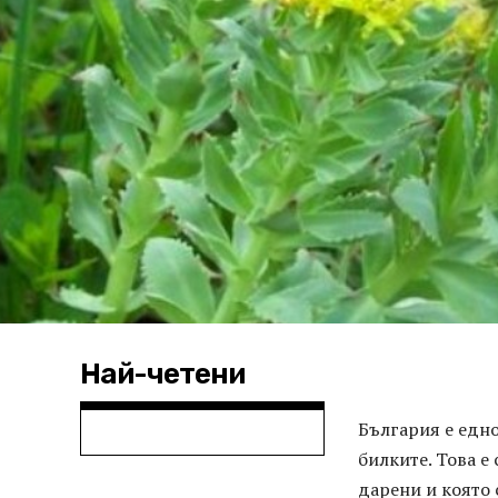
Най-четени
България е едно
билките. Това е
дарени и която 