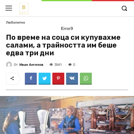
Любопитно
Error9
По време на соца си купувахме
салами, а трайността им беше
едва три дни
От
Иван Ангелов
3541
0