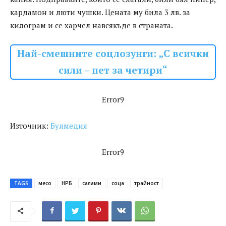
кардамон и люти чушки. Цената му била 3 лв. за
килограм и се харчел навсякъде в страната.
Най-смешните соцлозунги: „С всички
сили – пет за четири“
Error9
Източник:
Булмедия
Error9
TAGS
месо
НРБ
салами
соца
трайност