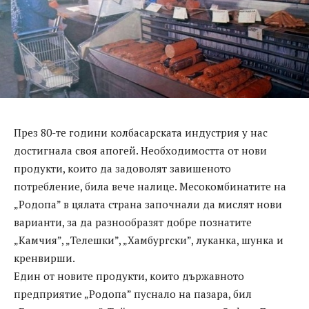
През 80-те години колбасарската индустрия у нас
достигнала своя апогей. Необходимостта от нови
продукти, които да задоволят завишеното
потребление, била вече налице. Месокомбинатите на
„Родопа” в цялата страна започнали да мислят нови
варианти, за да разнообразят добре познатите
„Камчия”, „Телешки”, „Хамбургски”, луканка, шунка и
кренвирши.
Един от новите продукти, които държавното
предприятие „Родопа” пуснало на пазара, бил