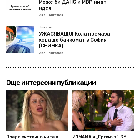
Може би ДАНС и МВР имат
идея
Иван Ангелов
Новини
УЖАСЯВАЩО! Кола премаза
хора до банкомат в София
(СНИМКА)
Иван Ангелов
Още интересни публикации
Преди екстеншъните и
ИЗМАМА в „Ергенът“: 36-