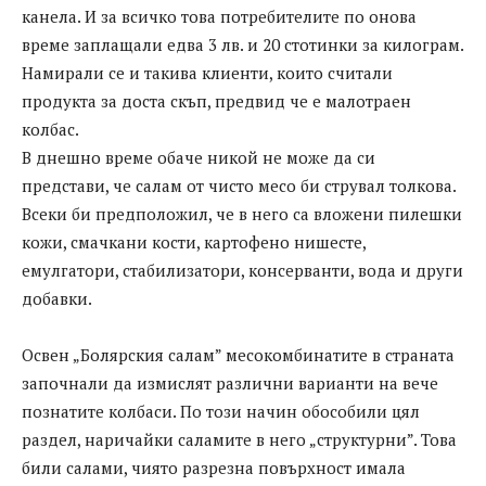
канела. И за всичко това потребителите по онова
време заплащали едва 3 лв. и 20 стотинки за килограм.
Намирали се и такива клиенти, които считали
продукта за доста скъп, предвид че е малотраен
колбас.
В днешно време обаче никой не може да си
представи, че салам от чисто месо би струвал толкова.
Всеки би предположил, че в него са вложени пилешки
кожи, смачкани кости, картофено нишесте,
емулгатори, стабилизатори, консерванти, вода и други
добавки.
Освен „Болярския салам” месокомбинатите в страната
започнали да измислят различни варианти на вече
познатите колбаси. По този начин обособили цял
раздел, наричайки саламите в него „структурни”. Това
били салами, чиято разрезна повърхност имала