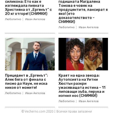
силикона: Ето как е
годишната Магдалена
изглеждала пияната
Томова е човек на
Християна от „Ергенът“ с
продуцентите, лансират я
20 кг отгоре! (СНИМКИ)
яко! (ето
доказателството –
Любопитно
Иван Ангелов
СНИМКИ)
Любопитно
Иван Ангелов
Прецедент в „Ергенът“:
Краят на една звезда:
Алек бяга от финала с
Аутопсията на Уитни
писмо до Наум, не иска
Хюстън разкри
никоя от момите!
ужасяващата истина – 11
липсващи зъба, перука и
Любопитно
Иван Ангелов
изгнил нос (СНИМКИ)
Любопитно
Иван Ангелов
© Vecherno.com 2020 | Всички права запазени