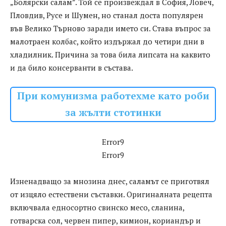
„Болярски салам”. Той се произвеждал в София, Ловеч,
Пловдив, Русе и Шумен, но станал доста популярен
във Велико Търново заради името си. Става въпрос за
малотраен колбас, който издържал до четири дни в
хладилник. Причина за това била липсата на каквито
и да било консерванти в състава.
При комунизма работехме като роби
за жълти стотинки
Error9
Error9
Изненадващо за мнозина днес, саламът се приготвял
от изцяло естествени съставки. Оригиналната рецепта
включвала едносортно свинско месо, сланина,
готварска сол, червен пипер, кимион, кориандър и