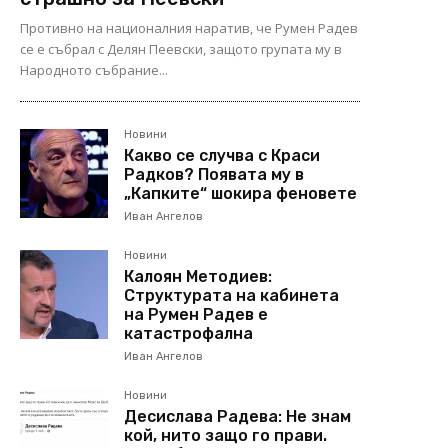
Противно на националния наратив, че Румен Радев
се е събрал с Делян Пеевски, защото групата му в
Народното събрание...
Новини
Какво се случва с Краси
Радков? Появата му в
„Капките“ шокира феновете
Иван Ангелов
Новини
Калоян Методиев:
Структурата на кабинета
на Румен Радев е
катастрофална
Иван Ангелов
Новини
Десислава Радева: Не знам
кой, нито защо го прави.