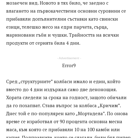
мозаечен вид. Новото в тях било, че заедно с
влагането на първокачествени основни суровини се
прибавяли допълнителни съставки като свински
езици, телешко месо на едри парчета, сърца,
мариновани гъби и чушки. Трайността на всички
продукти от серията била 4 дни.
- Advertisement -
Error9
Сред „структурните” колбаси имало и един, който
вместо до 4 дни издържал само две денонощия.
Хората следели за срока на годност, защото обичали
да го похапват. Става въпрос за колбаса „Кричим”.
Днес той е по-популярен като „Мортадела”. По онова
време се изработвал от 90 процента основна месна
маса, към която се прибавяли 10 на 100 камби или
капия. Подправките, които се слагали, били бял пипер,