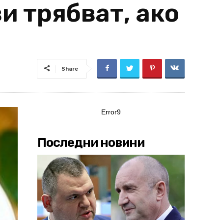
и трябват, ако
Share
Error9
Последни новини