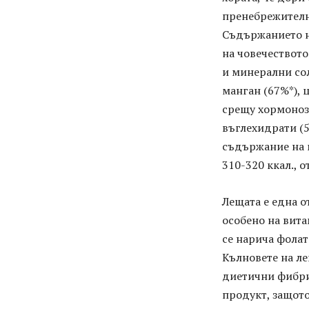
пренебрежително
Съдържанието н
на човечеството
и минерални сол
манган (67%*), 
срещу хормоноз
въглехидрати (5
съдържание на м
310-320 ккал., о
Лещата е една о
особено на вита
се нарича фолат
Кълновете на ле
диетични фибри
продукт, защото