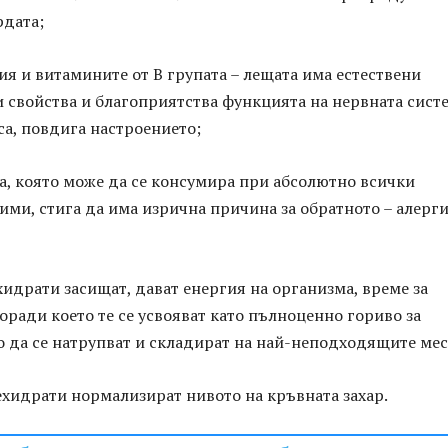
рдата;
ия и витамините от В групата – лещата има естествени
 свойства и благоприятства функцията на нервната систе
а, повдига настроението;
а, която може да се консумира при абсолютно всички
ми, стига да има изрична причина за обратното – алерг
хидрати засищат, дават енергия на организма, време за
оради което те се усвояват като пълноценно гориво за
о да се натрупват и складират на най-неподходящите мес
ехидрати нормализират нивото на кръвната захар.