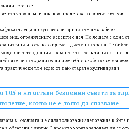
злични сортове.
вечето хора нямат никаква представа за ползите от това
кафявата леща по куп неясни причини – не особено
н вид, ограничените рецепти с нея. Но лещата е една о
хранителни и в същото време – диетични храни. От библ
модерните тенденции в храненето – лещата никога не сл
а нейните ценни хранителни и лечебни свойства се е знаел
а практически тя е едно от най-старите култивирани
о 105 и ни остави безценни съвети за здр
лголетие, които не е лошо да спазваме
авана в Библията и е била толкова жизненоважна в бита 
са я облагали с данък. С времето хората започват да се от