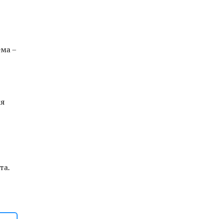
ма –
ия
та.