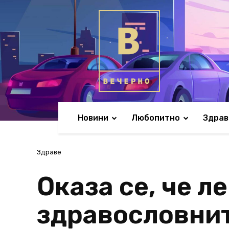
Новини
Любопитно
Здрав
Здраве
Оказа се, че л
здравословнит