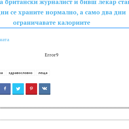
а британски журналист и бивш лекар ста
дни се храните нормално, а само два дни
ограничавате калориите
ната
Error9
ха
здравословно
леща