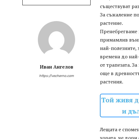
съществуват ра
За съжаление по
растение.
Пренебрегваме 
примамлив външе
най-полезните, 
времена до най-
от трапезата. З
Иван Ангелов
още в древностт
https://vecherno.com
растения.
Той живя д
и дъ
Лещата е спомен
хората, че дори 