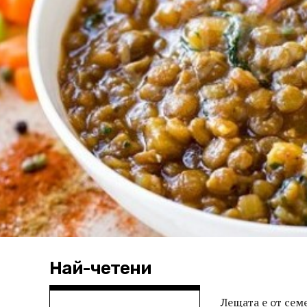
Най-четени
Лещата е от сем