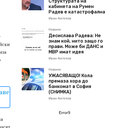
Структурата на
кабинета на Румен
Радев е катастрофална
Иван Ангелов
Новини
Десислава Радева: Не
т
знам кой, нито защо го
ейски
прави. Може би ДАНС и
иза
МВР имат идея
о
Иван Ангелов
Новини
УЖАСЯВАЩО! Кола
премаза хора до
банкомат в София
аве
(СНИМКА)
Иван Ангелов
Error9
на
насят