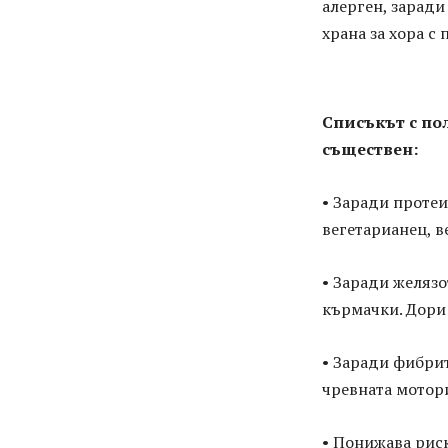
алерген, заради
храна за хора с 
Списъкът с по
съществен:
• Заради протеи
вегетарианец, в
• Заради желязо
кърмачки. Дори 
• Заради фибрит
чревната мотори
• Понижава рис