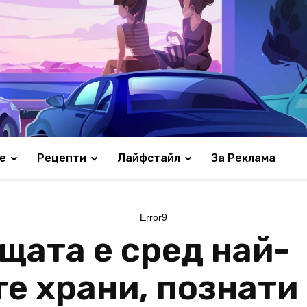
е
Рецепти
Лайфстайл
За Реклама
Error9
ещата е сред най-
е храни, познати