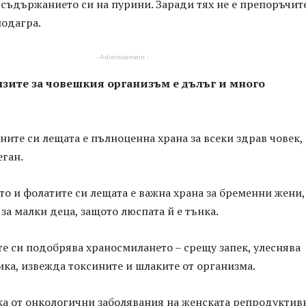
 съдържанието си на пурини. Заради тях не е препоръчит
подагра.
- Advertisement -
лзите за човешкия организъм е дълъг и много
ните си лещата е пълноценна храна за всеки здрав човек,
еган.
то и фолатите си лещата е важна храна за бременни жени,
за малки деца, защото люспата й е тънка.
е си подобрява храносмилането – срещу запек, улеснява
ка, извежда токсините и шлаките от организма.
ка от онкологични заболявания на женската репродуктив