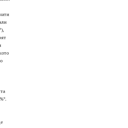
нати
али
),
рят
и
кото
ло
ята
%*.
де