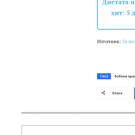
Диетата н
хит: 5 
Източник:
За же
TAGS
бобена хра
Share