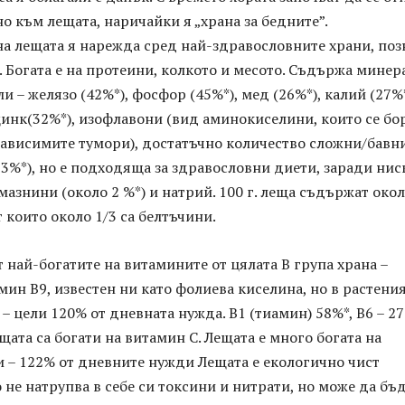
 към лещата, наричайки я „храна за бедните”.
а лещата я нарежда сред най-здравословните храни, поз
. Богата е на протеини, колкото и месото. Съдържа минер
и – желязо (42%*), фосфор (45%*), мед (26%*), калий (27%*
цинк(32%*), изофлавони (вид аминокиселини, които се бо
ависимите тумори), достатъчно количество сложни/бавн
3%*), но е подходяща за здравословни диети, заради нис
азнини (около 2 %*) и натрий. 100 г. леща съдържат око
т които около 1/3 са белтъчини.
т най-богатите на витамините от цялата В група храна –
мин В9, известен ни като фолиева киселина, но в растени
 – цели 120% от дневната нужда. В1 (тиамин) 58%*, В6 – 27
щата са богати на витамин С. Лещата е много богата на
 – 122% от дневните нужди Лещата е екологично чист
 не натрупва в себе си токсини и нитрати, но може да бъ