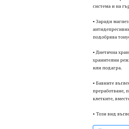
система и на гъ
• Заради магнез
антидепресивни
подобрява тонус
• Диетична хран
хранителни режи
или подагра.
• Бавните въгле
преработване, п
клетките, вмест
• Този вид въгл