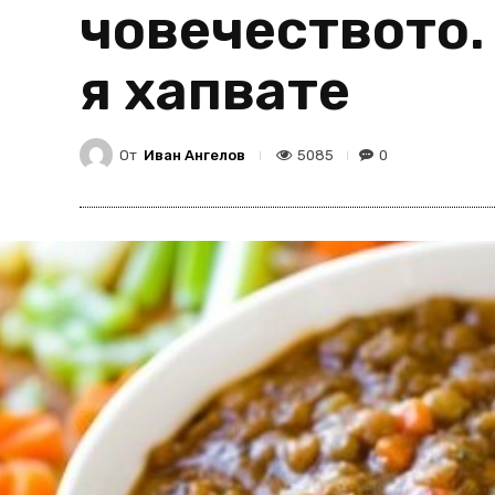
човечеството. 
я хапвате
От
Иван Ангелов
5085
0