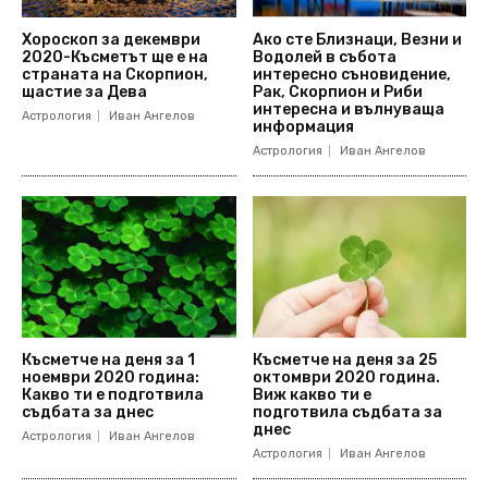
Хороскоп за декември
Ако сте Близнаци, Везни и
2020-Късметът ще е на
Водолей в събота
страната на Скорпион,
интересно съновидение,
щастие за Дева
Рак, Скорпион и Риби
интересна и вълнуваща
Астрология
Иван Ангелов
информация
Астрология
Иван Ангелов
Късметче на деня за 1
Късметче на деня за 25
ноември 2020 година:
октомври 2020 година.
Какво ти е подготвила
Виж какво ти е
съдбата за днес
подготвила съдбата за
днес
Астрология
Иван Ангелов
Астрология
Иван Ангелов