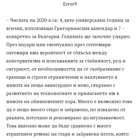
Error9
– Числата на 2020-а са: 4, като универсална година за
всички, използващи Григорианския календар и 7 –
конкретно за България. Годината ще започне ударно.
През януари или евентуално през септември-
октомври има вероятност от сблъсък между
консерватизма и изискванията за стабилност, ред и
сигурност, от необходимостта да се съобразяваме с
граници и строги ограничения и нахлуването в
живота на нещо авангардно и ново, свързано с
развитието на технологиите и прилагането им в
живота на обикновените хора. Много е възможно това
да е нещо много старо и забравено, но извадено от
раклата, изтупано и реновирано до неузнаваемост.
Това явление може да бъде сравнено с много
атрактивен ремикс на стара и забравена песен, която