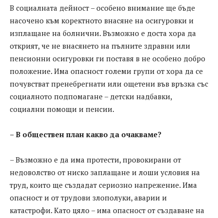
В социалната дейност – особено внимание ще бъде
насочено към коректното внасяне на осигуровки и
изплащане на болнични. Възможно е доста хора да
открият, че не внасянето на пълните здравни или
пенсионни осигуровки ги поставя в не особено добро
положение. Има опасност големи групи от хора да се
почувстват пренебрегнати или ощетени във връзка със
социалното подпомагане – детски надбавки,
социални помощи и пенсии.
– В обществен план какво да очакваме?
– Възможно е да има протести, провокирани от
недоволство от ниско заплащане и лоши условия на
труд, които ще създадат сериозно напрежение. Има
опасност и от трудови злополуки, аварии и
катастрофи. Като цяло – има опасност от създаване на