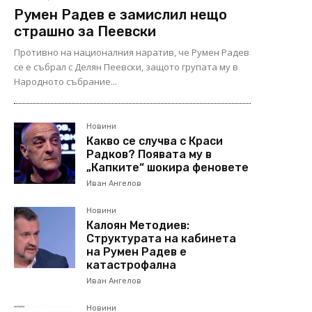
Румен Радев е замислил нещо
страшно за Пеевски
Противно на националния наратив, че Румен Радев
се е събрал с Делян Пеевски, защото групата му в
Народното събрание...
Новини
Какво се случва с Краси
Радков? Появата му в
„Капките“ шокира феновете
Иван Ангелов
Новини
Калоян Методиев:
Структурата на кабинета
на Румен Радев е
катастрофална
Иван Ангелов
Новини