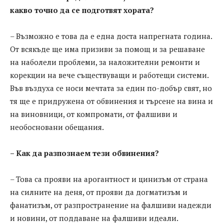
какво точно да се подготвят хората?
– Възможно е това да е една доста напрегната година.
От всякъде ще има призиви за помощ и за решаване
на наболели проблеми, за наложителни ремонти и
корекции на вече съществуващи и работещи системи.
Във въздуха се носи мечтата за един по-добър свят, но
тя ще е придружена от обвинения и търсене на вина и
на виновници, от компромати, от фалшиви и
необосновани обещания.
– Как да разпознаем тези обвинения?
– Това са прояви на арогантност и цинизъм от страна
на силните на деня, от прояви да догматизъм и
фанатизъм, от разпространение на фалшиви надежди
и новини, от поддаване на фалшиви идеали.