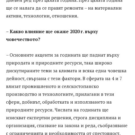
дневен ред през цялата година. През цялата година
ще се налага да се правят ремонти – на материални
активи, технологии, отношения.
– Какво влияние ще окаже 2020 г. върху
човечеството?
– Основните акценти за годината ще паднат върху
природата и природните ресурси, така широко
дискутираните теми за климата и всяка една човешка
дейност, свързана с тези фактори. В сферата на 4 и 7
влизат промишленото и селскостопанско
производство и технологиите, прилагани в тези
сфери, добивът, обработката и използването на
природните ресурси. Числата на годината ще
изискват експертни решения, строга дисциплина и
организация, спазване на закона и реда, съобразяване
с ограниченията и необходимостта от спестовност.