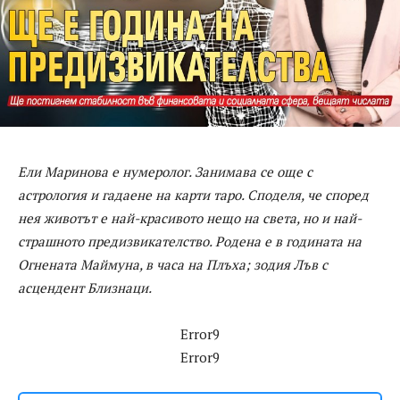
Ели Маринова е нумеролог. Занимава се още с
астрология и гадаене на карти таро. Споделя, че според
нея животът е най-красивото нещо на света, но и най-
страшното предизвикателство. Родена е в годината на
Огнената Маймуна, в часа на Плъха; зодия Лъв с
асцендент Близнаци.
Error9
Error9