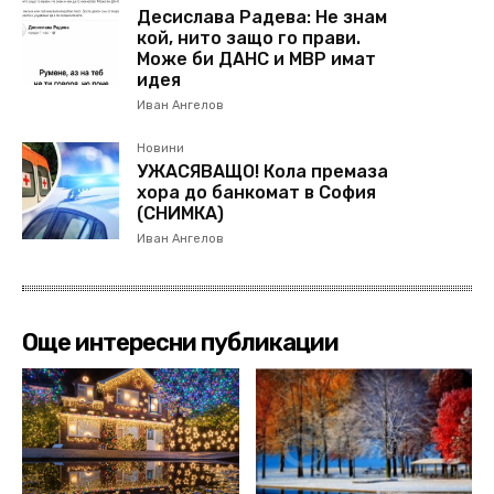
Десислава Радева: Не знам
кой, нито защо го прави.
Може би ДАНС и МВР имат
идея
Иван Ангелов
Новини
УЖАСЯВАЩО! Кола премаза
хора до банкомат в София
(СНИМКА)
Иван Ангелов
Още интересни публикации