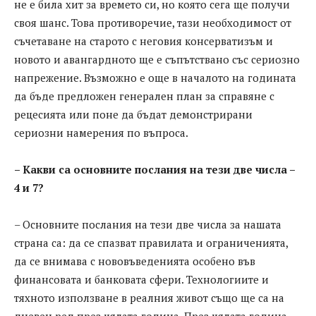
не е била хит за времето си, но която сега ще получи
своя шанс. Това противоречие, тази необходимост от
съчетаване на старото с неговия консерватизъм и
новото и авангардното ще е съпътствано със сериозно
напрежение. Възможно е още в началото на годината
да бъде предложен генерален план за справяне с
рецесията или поне да бъдат демонстрирани
сериозни намерения по въпроса.
– Какви са основните послания на тези две числа –
4 и 7?
– Основните послания на тези две числа за нашата
страна са: да се спазват правилата и ограниченията,
да се внимава с нововъведенията особено във
финансовата и банковата сфери. Технологиите и
тяхното използване в реалния живот също ще са на