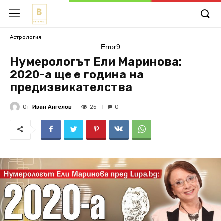
Астрология
Error9
Нумерологът Ели Маринова:
2020-а ще е година на
предизвикателства
От
Иван Ангелов
25
0