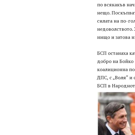
по всякакъв нач
нещо. Поскъпват
силата на по-го
недоволството.
нищо и затова н
БСП останаха ка
добро на Бойко 
коалиционна по
ДПС, с „Воля“ и
БСП в Народнот