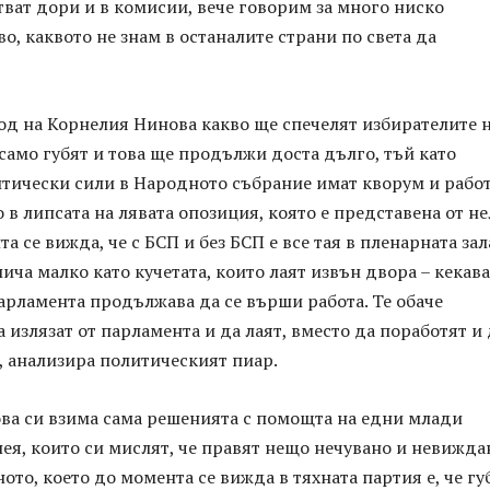
стват дори и в комисии, вече говорим за много ниско
о, каквото не знам в останалите страни по света да
ход на Корнелия Нинова какво ще спечелят избирателите 
само губят и това ще продължи доста дълго, тъй като
тически сили в Народното събрание имат кворум и работ
о в липсата на лявата опозиция, която е представена от н
а се вижда, че с БСП и без БСП е все тая в пленарната зал
ича малко като кучетата, които лаят извън двора – кекава
парламента продължава да се върши работа. Те обаче
 излязат от парламента и да лаят, вместо да поработят и 
, анализира политическият пиар.
ва си взима сама решенията с помощта на едни млади
ея, които си мислят, че правят нещо нечувано и невижда
ното, което до момента се вижда в тяхната партия е, че гу