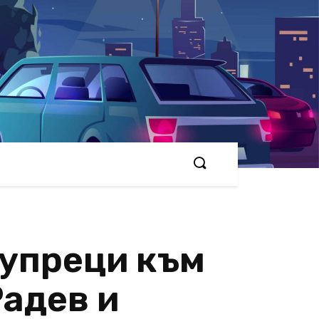
 упреци към
Радев и