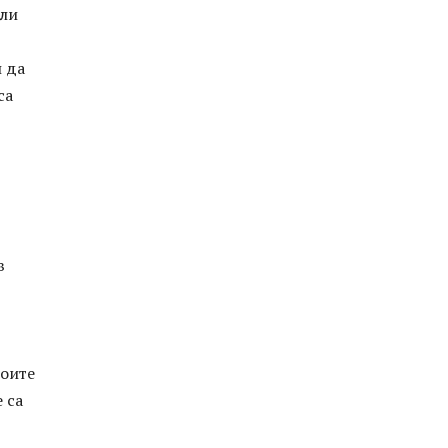
или
и да
са
в
воите
 са