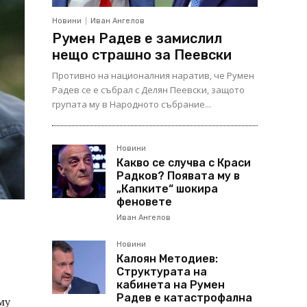
Новини
Иван Ангелов
Румен Радев е замислил
нещо страшно за Пеевски
Противно на националния наратив, че Румен
Радев се е събрал с Делян Пеевски, защото
групата му в Народното събрание...
Новини
Какво се случва с Краси
Радков? Появата му в
„Капките“ шокира
феновете
Иван Ангелов
Новини
Калоян Методиев:
Структурата на
кабинета на Румен
Радев е катастрофална
му