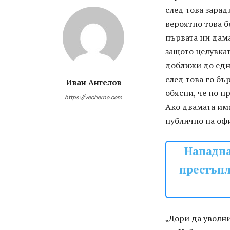
след това зарад
вероятно това б
първата ни дама
защото целувкат
доближи до еднат
след това го бъ
Иван Ангелов
обясни, че по п
https://vecherno.com
Ако двамата има
публично на оф
Нападна
престъпл
„Дори да уволни