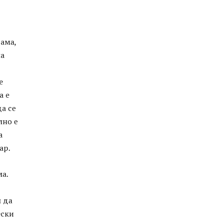
ама,
на
е
а е
а се
лно е
а
ар.
а.
 да
ески