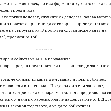
само за самия човек, но и за формациите, които създава 
редени преди това.
, ако погледне човек, случките с Десислава Радева могат 
щото повечето причини да се говори за президентството 
вете на съпругата му. В противен случай може Радев да
ва“, прогнозира той.
- Advertisement -
тира и бойкота на БСП в парламента.
 т.нар. народни представители не са опрели до заплатите 
 това, че си имат някакъв друг, макар и покрит, бизнес.
им навреди в личен план. Но доколкото съм запознат,
тавител трябва да е в парламента, за да представлява с
ависимо, дали им харесва, или не на депутатите от БСП, те
нят законодателството, а не да го бойкотират.