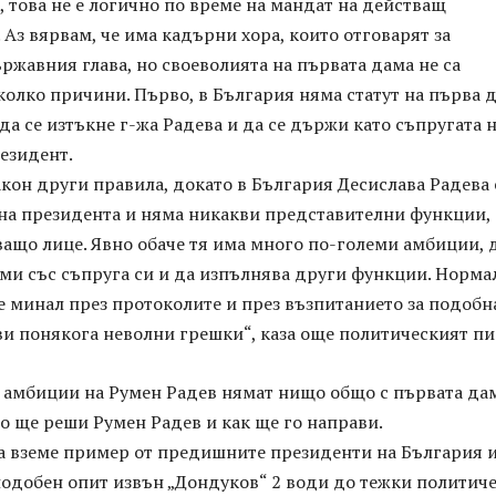
, това не е логично по време на мандат на действащ
 Аз вярвам, че има кадърни хора, които отговарят за
ржавния глава, но своеволията на първата дама не са
олко причини. Първо, в България няма статут на първа д
 да се изтъкне г-жа Радева и да се държи като съпругата 
езидент.
кон други правила, докато в България Десислава Радева 
на президента и няма никакви представителни функции, 
ащо лице. Явно обаче тя има много по-големи амбиции, д
ми със съпруга си и да изпълнява други функции. Норма
 е минал през протоколите и през възпитанието за подобн
и понякога неволни грешки“, каза още политическият пи
 амбиции на Румен Радев нямат нищо общо с първата дам
о ще реши Румен Радев и как ще го направи.
да вземе пример от предишните президенти на България и
подобен опит извън „Дондуков“ 2 води до тежки политич