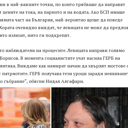
ин в най-важните точки, по които трябваше да направят
 цените на тока, на парното и на водата. Ако БСП имаше
лямата част на България, най-вероятно щеше да поведе
 Хората очевидно виждат, че левицата не може да предло
ито излизат, нито ги подкрепят.
то наблюдатели на процесите. Левицата направи голямо
Борисов. В момента социалистите учат насила ГЕРБ на
литика. Виждаме как намират начин да хвърлят мостове 
 с патриотите. ГЕРБ получава тези уроци заради неявяване
о събрание“, обясни Нидал Алгафари.