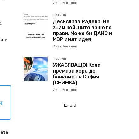
Иван Ангелов
Новини
Десислава Радева: Не
и,
знам кой, нито защо го
прави. Може би ДАНС и
ка и
МВР имат идея
Иван Ангелов
Новини
УЖАСЯВАЩО! Кола
премаза хора до
банкомат в София
(СНИМКА)
Иван Ангелов
и
Error9
гата