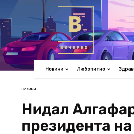
Новини
Любопитно
Здрав
Новини
Нидал Алгафар
президента на