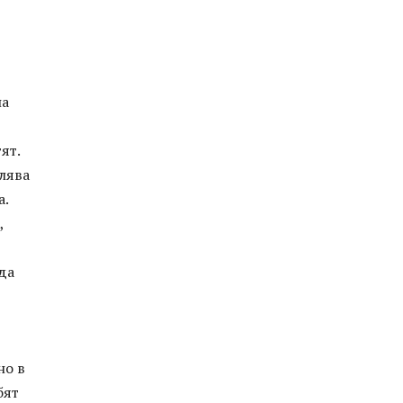
на
ят.
елява
а.
,
да
но в
бят