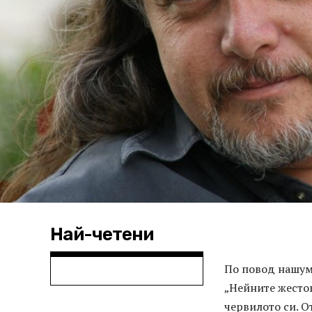
Най-четени
По повод нашумя
„Нейните жестов
червилото си. О