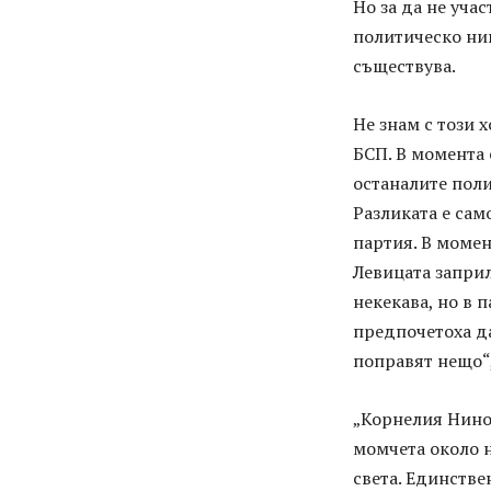
Но за да не уча
политическо нив
съществува.
Не знам с този 
БСП. В момента 
останалите поли
Разликата е сам
партия. В момент
Левицата заприл
некекава, но в 
предпочетоха да
поправят нещо“
„Корнелия Нино
момчета около н
света. Единстве