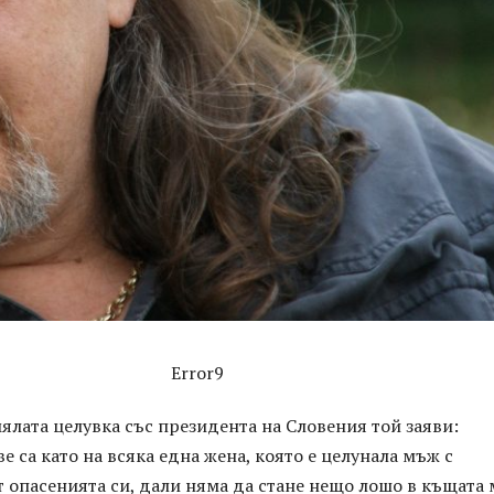
Error9
лата целувка със президента на Словения той заяви:
е са като на всяка една жена, която е целунала мъж с
т опасенията си, дали няма да стане нещо лошо в къщата 