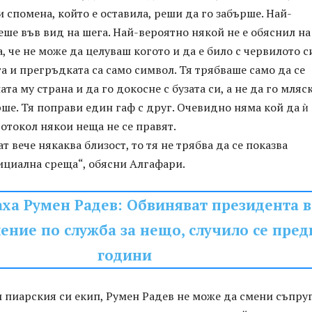
и спомена, който е оставила, реши да го забърше. Най-
еше във вид на шега. Най-вероятно някой не е обяснил на
, че не може да целуваш когото и да е било с червилото с
а и прегръдката са само символ. Тя трябваше само да се
а му страна и да го докосне с бузата си, а не да го мляс
рше. Тя поправи един гаф с друг. Очевидно няма кой да ѝ
ротокол някои неща не се правят.
т вече някаква близост, то тя не трябва да се показва
ициална среща“, обясни Алгафари.
ха Румен Радев: Обвиняват президента в
ение по служба за нещо, случило се пред
години
 пиарския си екип, Румен Радев не може да смени съпру