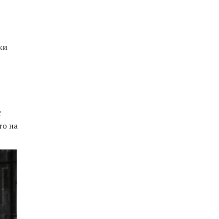
жи
с
то на