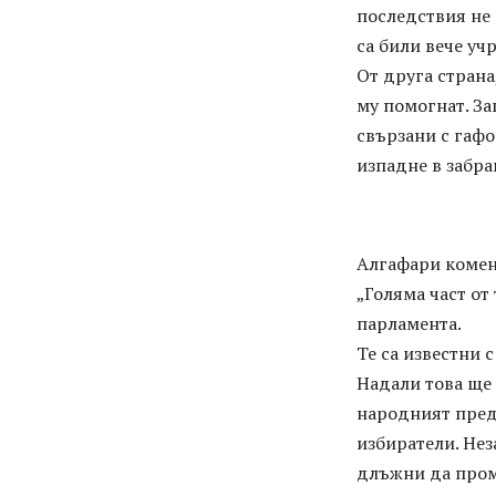
последствия не 
са били вече уч
От друга страна
му помогнат. За
свързани с гафо
изпадне в забра
Алгафари комен
„Голяма част от
парламента.
Те са известни с
Надали това ще 
народният предс
избиратели. Нез
длъжни да проме