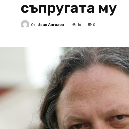
съпругата му
От
Иван Ангелов
16
0