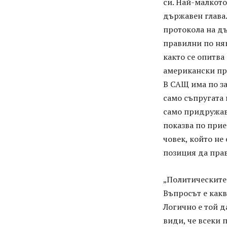
си. Най-малкото
държавен глава.
протокола на дъ
правилни по няк
както се опитва
американски пр
В САЩ има по за
само съпругата 
само придружав
показва по прие
човек, който не
позиция да прав
„Политическите
Въпросът е какв
Логично е той 
види, че всеки 