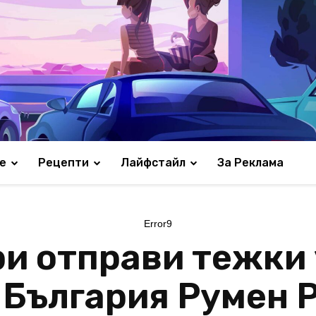
е
Рецепти
Лайфстайл
За Реклама
Error9
и отправи тежки
 България Румен 