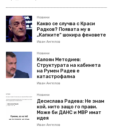
Новини
Какво се случва с Краси
Радков? Появата му в
„Капките“ шокира феновете
Иван Ангелов
Новини
Калоян Методиев:
Структурата на кабинета
на Румен Радев е
катастрофална
Иван Ангелов
Новини
Десислава Радева: Не знам
кой, нито защо го прави.
Може би ДАНС и МВР имат
идея
Иван Ангелов