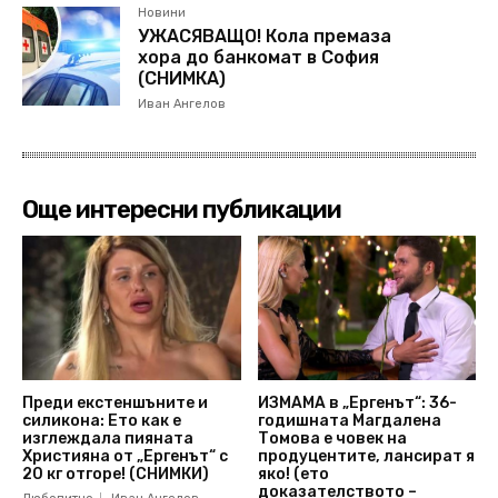
Новини
УЖАСЯВАЩО! Кола премаза
хора до банкомат в София
(СНИМКА)
Иван Ангелов
Още интересни публикации
Преди екстеншъните и
ИЗМАМА в „Ергенът“: 36-
силикона: Ето как е
годишната Магдалена
изглеждала пияната
Томова е човек на
Християна от „Ергенът“ с
продуцентите, лансират я
20 кг отгоре! (СНИМКИ)
яко! (ето
доказателството –