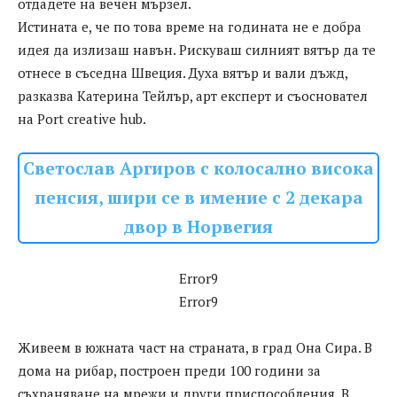
отдадете на вечен мързел.
Истината е, че по това време на годината не е добра
идея да излизаш навън. Рискуваш силният вятър да те
отнесе в съседна Швеция. Духа вятър и вали дъжд,
разказва Катерина Тейлър, арт експерт и съосновател
на Port creative hub.
Светослав Аргиров с колосално висока
пенсия, шири се в имение с 2 декара
двор в Норвегия
Error9
Error9
Живеем в южната част на страната, в град Она Сира. В
дома на рибар, построен преди 100 години за
съхраняване на мрежи и други приспособления. В