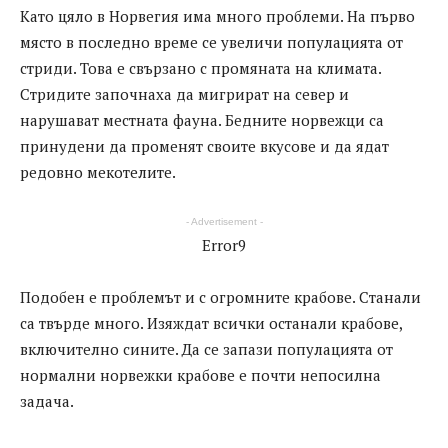
Като цяло в Норвегия има много проблеми. На първо
място в последно време се увеличи популацията от
стриди. Това е свързано с промяната на климата.
Стридите започнаха да мигрират на север и
нарушават местната фауна. Бедните норвежци са
принудени да променят своите вкусове и да ядат
редовно мекотелите.
- Advertisement -
Error9
Подобен е проблемът и с огромните крабове. Станали
са твърде много. Изяждат всички останали крабове,
включително сините. Да се запази популацията от
нормални норвежки крабове е почти непосилна
задача.