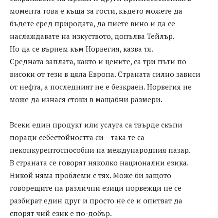
момента това е къща за гости, където можете да
бъдете сред природата, да пиете вино и да се
наслаждавате на изкуството, допълва Тейлър.
Но да се върнем към Норвегия, казва тя.
Средната заплата, както и цените, са три пъти по-
високи от тези в цяла Европа. Страната силно зависи
от нефта, а последният не е безкраен. Норвегия не
може да изнася стоки в мащабни размери.
Всеки един продукт или услуга са твърде скъпи
поради себестойността си – така те са
неконкурентоспособни на международния пазар.
В страната се говорят няколко национални езика.
Никой няма проблеми с тях. Може би защото
говорещите на различни езици норвежци не се
разбират един друг и просто не се и опитват да
спорят чий език е по-добър.