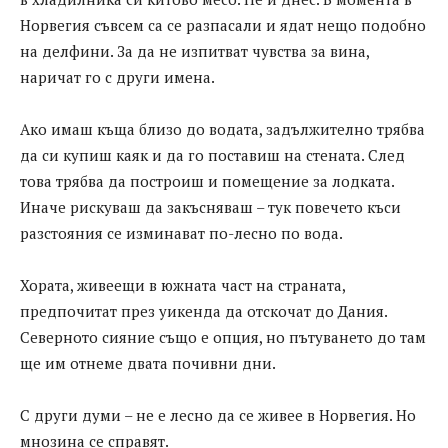
Норвегия съвсем са се разпасали и ядат нещо подобно
на делфини. За да не изпитват чувства за вина,
наричат го с други имена.
Ако имаш къща близо до водата, задължително трябва
да си купиш каяк и да го поставиш на стената. След
това трябва да построиш и помещение за лодката.
Иначе рискуваш да закъсняваш – тук повечето къси
разстояния се изминават по-лесно по вода.
Хората, живеещи в южната част на страната,
предпочитат през уикенда да отскочат до Дания.
Северното сияние също е опция, но пътуването до там
ще им отнеме двата почивни дни.
С други думи – не е лесно да се живее в Норвегия. Но
мнозина се справят.