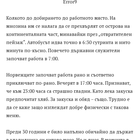
Error9
Колкото до добирането до работното място. На
мнозина им се налага да се прехвърлят от острова на
континенталната част, минавайки през „отвратителен
пейзаж“. Автобусът идва точно в 6:30 сутринта и нито
минута по-късно. Повечето държавни служители
започват работа в 7:00.
Норвежците започват работа рано и съответно
приключват по-рано. Вечерят в 17:00 часа. Признават,
че към 23:00 часа са страшно гладни. Като лека закуска
предпочитат хляб. За закуска и обяд – също. Трудно е
да се каже защо изглеждат добре физически с такова
меню.
Преди 30 години е било напълно обичайно да държат
в хладилника си китово месо. Не и днес. В момента в