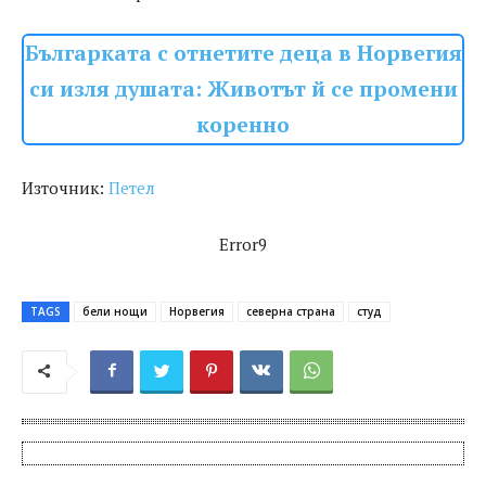
Българката с отнетите деца в Норвегия
си изля душата: Животът й се промени
коренно
Източник:
Петел
Error9
TAGS
бели нощи
Норвегия
северна страна
студ