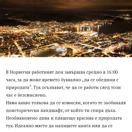
В Норвегия работният ден завършва средно в 16:00
часа, за да може времето буквално „да се обедини с
природата“. Тук осъзнават, че да се работи след този
час е безсмислено.
Няма какво толкова да се измисли, когато те заобикаля
доисторически ландшафт, от който ти спира дъха.
Необикновено дива и плашещо красива е природата
тук. Идеално място да напишете книга или да се