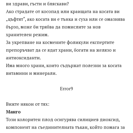
ви здрави, гъсти и бляскави?
Ако страдате от косопад или краищата на косата ви
„цъфтят“, ако косата ви е тънка и суха или се омазнява
бързо, може би трябва да помислите за нов
хранителен режим.
За укрепване на космените фоликули експертите
препоръчват да се ядат храни, богати на желязо и
антиоксиданти.
Има много храни, които съдържат полезни за косата
витамини и минерали.
Error9
Вижте някои от тях:
Манго
Този колоритен плод осигурява силициев диоксид,
компонент на съединителната тъкан, който помага за