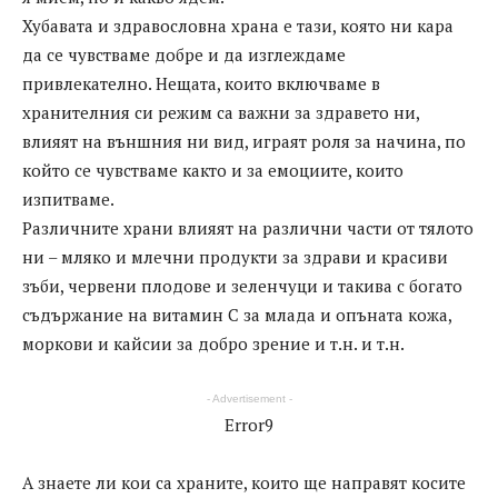
Хубавата и здравословна храна е тази, която ни кара
да се чувстваме добре и да изглеждаме
привлекателно. Нещата, които включваме в
хранителния си режим са важни за здравето ни,
влияят на външния ни вид, играят роля за начина, по
който се чувстваме както и за емоциите, които
изпитваме.
Различните храни влияят на различни части от тялото
ни – мляко и млечни продукти за здрави и красиви
зъби, червени плодове и зеленчуци и такива с богато
съдържание на витамин С за млада и опъната кожа,
моркови и кайсии за добро зрение и т.н. и т.н.
- Advertisement -
Error9
А знаете ли кои са храните, които ще направят косите