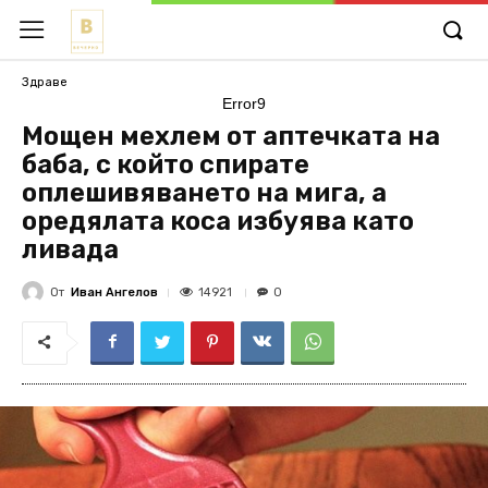
Здраве
Error9
Мощен мехлем от аптечката на
баба, с който спирате
оплешивяването на мига, а
оредялата коса избуява като
ливада
От
Иван Ангелов
14921
0