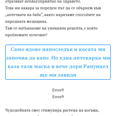
отразяват неблагоприятно на здравето.
Това ни накара за пореден път да се обърнем към
„аптечката на баба“, както наричаме способите на
народната медицина.
Там се натъкнахме на уникална рецепта, с която
проблемите изчезват!
Само ядове напоследък и косата ми
започна да капе. Но една аптекарка ми
каза тази маска и вече дори Рапунцел
ще ми завиди
Error9
Error9
Чудодейната смес стимулира растежа на косъма,