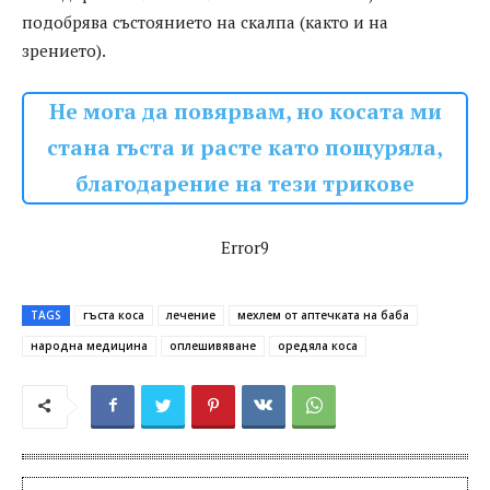
подобрява състоянието на скалпа (както и на
зрението).
Не мога да повярвам, но косата ми
стана гъста и расте като пощуряла,
благодарение на тези трикове
Error9
TAGS
гъста коса
лечение
мехлем от аптечката на баба
народна медицина
оплешивяване
оредяла коса