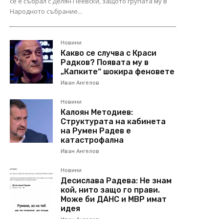
се е събрал с Делян Пеевски, защото групата му в
Народното събрание...
Новини
Какво се случва с Краси
Радков? Появата му в
„Капките“ шокира феновете
Иван Ангелов
Новини
Калоян Методиев:
Структурата на кабинета
на Румен Радев е
катастрофална
Иван Ангелов
Новини
Десислава Радева: Не знам
кой, нито защо го прави.
Може би ДАНС и МВР имат
идея