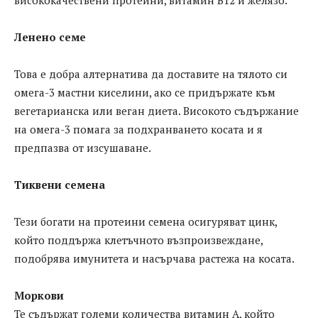
висококачествени протеини, витамин B12 и желязо.
Ленено семе
Това е добра алтернатива да доставите на тялото си
омега-3 мастни киселини, ако се придържате към
вегетарианска или веган диета. Високото съдържание
на омега-3 помага за подхранването косата и я
предпазва от изсушаване.
Тиквени семена
Тези богати на протеини семена осигуряват цинк,
който поддържа клетъчното възпроизвеждане,
подобрява имунитета и насърчава растежа на косата.
Моркови
Те съдържат големи количества витамин А, който