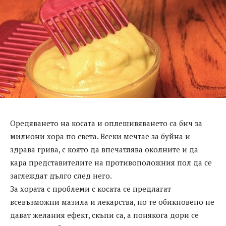
Оредяването на косата и оплешивяването са бич за
милиони хора по света. Всеки мечтае за буйна и
здрава грива, с която да впечатлява околните и да
кара представителите на противоположния пол да се
заглеждат дълго след него.
За хората с проблеми с косата се предлагат
всевъзможни мазила и лекарства, но те обикновено не
дават желания ефект, скъпи са, а понякога дори се