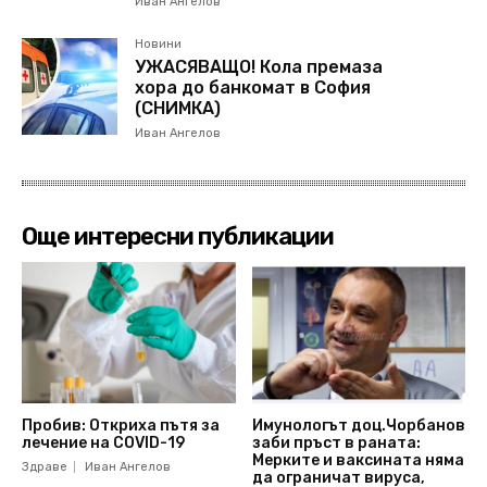
Иван Ангелов
Новини
УЖАСЯВАЩО! Кола премаза
хора до банкомат в София
(СНИМКА)
Иван Ангелов
Още интересни публикации
Пробив: Откриха пътя за
Имунологът доц.Чорбанов
лечение на COVID-19
заби пръст в раната:
Мерките и ваксината няма
Здраве
Иван Ангелов
да ограничат вируса,