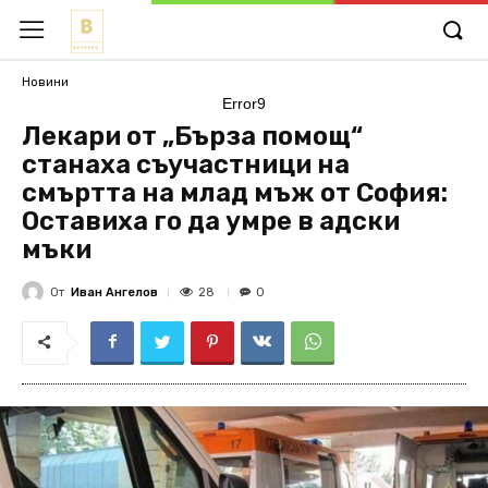
Новини
Error9
Лекари от „Бърза помощ“
станаха съучастници на
смъртта на млад мъж от София:
Оставиха го да умре в адски
мъки
От
Иван Ангелов
28
0