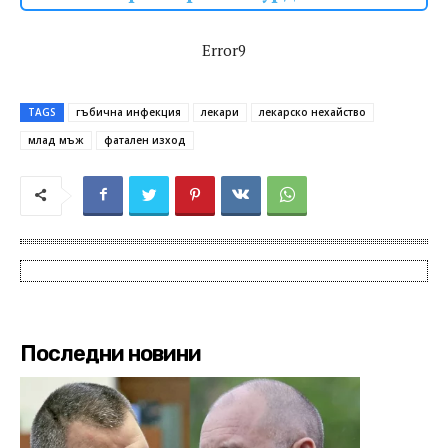
Error9
TAGS
гъбична инфекция
лекари
лекарско нехайство
млад мъж
фатален изход
Последни новини