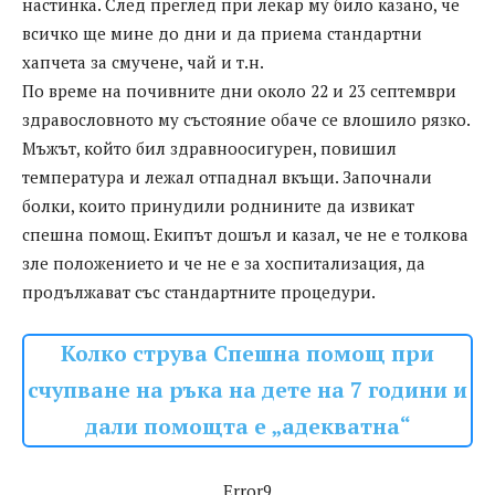
настинка. След преглед при лекар му било казано, че
всичко ще мине до дни и да приема стандартни
хапчета за смучене, чай и т.н.
По време на почивните дни около 22 и 23 септември
здравословното му състояние обаче се влошило рязко.
Мъжът, който бил здравноосигурен, повишил
температура и лежал отпаднал вкъщи. Започнали
болки, които принудили роднините да извикат
спешна помощ. Екипът дошъл и казал, че не е толкова
зле положението и че не е за хоспитализация, да
продължават със стандартните процедури.
Колко струва Спешна помощ при
счупване на ръка на дете на 7 години и
дали помощта е „адекватна“
Error9