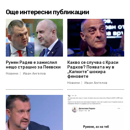
Още интересни публикации
Румен Радев е замислил
Какво се случва с Краси
нещо страшно за Пеевски
Радков? Появата му в
„Капките“ шокира
Новини
Иван Ангелов
феновете
Новини
Иван Ангелов