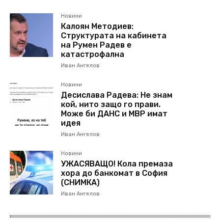
Новини
Калоян Методиев:
Структурата на кабинета
на Румен Радев е
катастрофална
Иван Ангелов
Новини
Десислава Радева: Не знам
кой, нито защо го прави.
Може би ДАНС и МВР имат
идея
Иван Ангелов
Новини
УЖАСЯВАЩО! Кола премаза
хора до банкомат в София
(СНИМКА)
Иван Ангелов