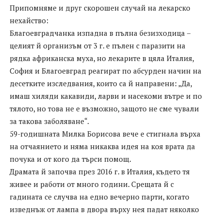
Припомняме и друг скорошен случай на лекарско
нехайство:
Благоевградчанка изпадна в пълна безизходица –
целият й организъм от 3 г. е пълен с паразити на
рядка африканска муха, но лекарите в цяла Италия,
София и Благоевград реагират по абсурден начин на
десетките изследвания, които са й направени: „Да,
имаш хиляди какавиди, ларви и насекоми вътре и по
тялото, но това не е възможно, защото не сме чували
за такова заболяване“.
59-годишната Милка Борисова вече е стигнала върха
на отчаянието и няма никаква идея на коя врата да
почука и от кого да търси помощ.
Драмата й започва през 2016 г. в Италия, където тя
живее и работи от много години. Срещата й с
гадината се случва на едно вечерно парти, когато
изведнъж от лампа в двора върху нея падат няколко