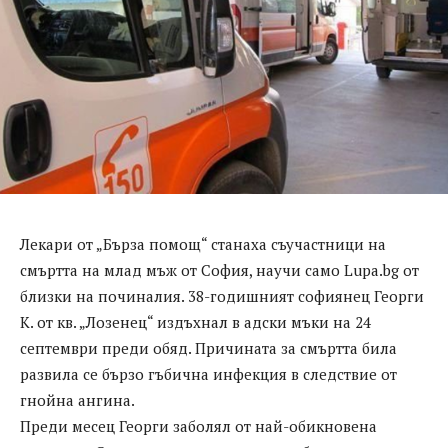
Лекари от „Бърза помощ“ станаха съучастници на
смъртта на млад мъж от София, научи само Lupa.bg от
близки на починалия. 38-годишният софиянец Георги
К. от кв. „Лозенец“ издъхнал в адски мъки на 24
септември преди обяд. Причината за смъртта била
развила се бързо гъбична инфекция в следствие от
гнойна ангина.
Преди месец Георги заболял от най-обикновена