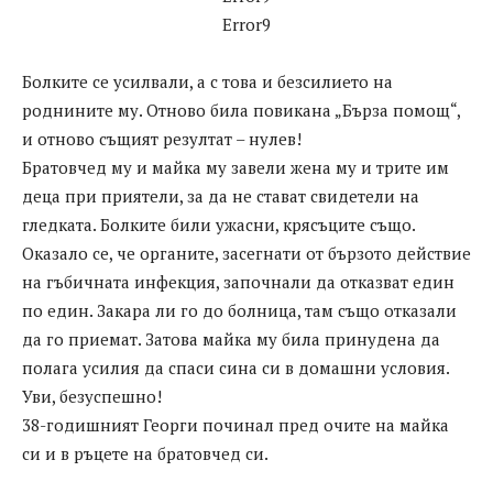
Error9
Болките се усилвали, а с това и безсилието на
роднините му. Отново била повикана „Бърза помощ“,
и отново същият резултат – нулев!
Братовчед му и майка му завели жена му и трите им
деца при приятели, за да не стават свидетели на
гледката. Болките били ужасни, крясъците също.
Оказало се, че органите, засегнати от бързото действие
на гъбичната инфекция, започнали да отказват един
по един. Закара ли го до болница, там също отказали
да го приемат. Затова майка му била принудена да
полага усилия да спаси сина си в домашни условия.
Уви, безуспешно!
38-годишният Георги починал пред очите на майка
си и в ръцете на братовчед си.