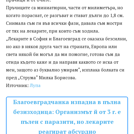
Пръчиците са миниатюрни, части от милиметъра, но
когато пораснат, се разгъват и стават дълги до 1,8 см.
Снимала съм ги във всички фази, давала съм мостри
от тях на лекарите, при които съм ходила.
„Лекарите в София и Благоевград се оказаха безсилни,
но ако в някоя друга част на страната, Европа или
света някой би могъл да ми помогне, готова съм да
отида където каже и да направя каквото се иска от
мен, защото аз буквално умирам“, изплака болката си
пред „Струма“ Милка Борисова.
Източник:
Лупа
Благоевградчанка изпадна в пълна
безизходица: Организмът й от 3 г. е
пълен с паразити, но лекарите
реагират абсурдно