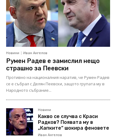
Новини
Иван Ангелов
Румен Радев е замислил нещо
страшно за Пеевски
Противно на националния наратив, че Румен Радев
се е събрал с Делян Пеевски, защото групата му в
Народното събрание...
Новини
Какво се случва с Краси
Радков? Появата му в
„Капките“ шокира феновете
Иван Ангелов