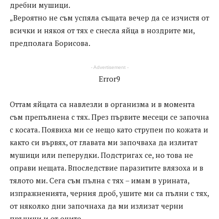
дребни мушици.
„Вероятно не съм успяла същата вечер да се изчистя от
всички и някоя от тях е снесла яйца в ноздрите ми,
предполага Борисова.
- Advertisement -
Error9
Оттам яйцата са навлезли в организма и в момента
съм препълнена с тях. През първите месеци се започна
с косата. Появиха ми се нещо като струпеи по кожата и
както си вървях, от главата ми започваха да излитат
мушици или пеперудки. Подстригах се, но това не
оправи нещата. Впоследствие паразитите влязоха и в
тялото ми. Сега съм пълна с тях – имам в урината,
изпражненията, черния дроб, ушите ми са пълни с тях,
от няколко дни започнаха да ми излизат черни
пръчици и от очите.