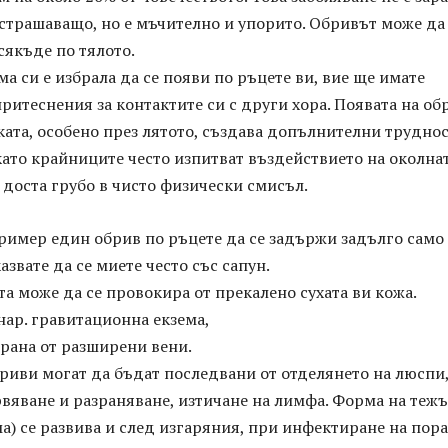
астрашаващо, но е мъчително и упорито. Обривът може да
сякъде по тялото.
ма си е избрала да се появи по ръцете ви, вие ще имате
итеснения за контактите си с други хора. Появата на об
ката, особено през лятото, създава допълнителни труднос
като крайниците често изпитват въздействието на околна
 доста грубо в чисто физически смисъл.
ример един обрив по ръцете да се задържи задълго само
азвате да се миете често със сапун.
та може да се провокира от прекалено сухата ви кожа.
нар. гравитационна екзема,
рана от разширени вени.
риви могат да бъдат последвани от отделянето на люспи
вяване и разраняване, изтичане на лимфа. Форма на теж
а) се развива и след изгаряния, при инфектиране на пор