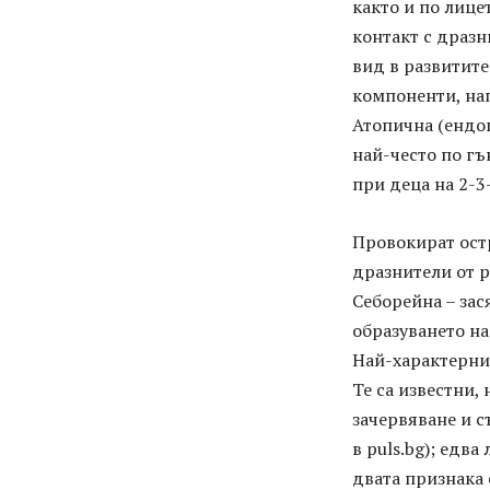
както и по лице
контакт с дразн
вид в развитит
компоненти, на
Атопична (ендог
най-често по гъ
при деца на 2-3
Провокират ост
дразнители от р
Себорейна – зас
образуването н
Най-характерни
Те са известни,
зачервяване и с
в puls.bg); едв
двата признака 