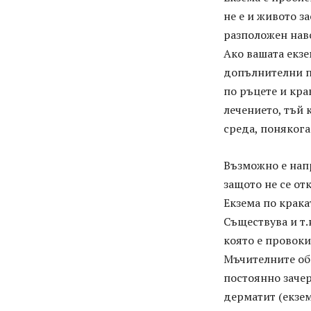
не е и живото з
разположен нав
Ако вашата екзе
допълнителни пр
по ръцете и кра
лечението, тъй 
среда, понякога
Възможно е нап
защото не се отк
Екзема по крака
Съществува и т.
която е провоки
Мъчителните об
постоянно зачер
дерматит (екзем