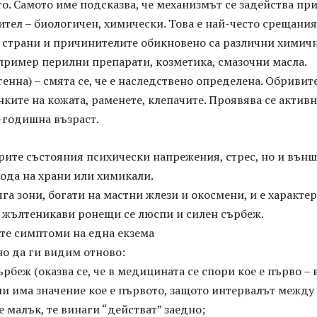
то. Самото име подсказва, че механизмът се задейства пр
ител – биологичен, химически. Това е най-често срещания
е страни и причинителите обикновено са различни химич
пример перилни препарати, козметика, смазочни масла.
енна) – смята се, че е наследствено определена. Обривите
нките на кожата, раменете, клепачите. Проявява се актив
-годишна възраст.
рите състояния психически напрежения, стрес, но и вън
ода на храни или химикали.
яга зони, богати на мастни жлези и окосмени, и е характер
а жълтеникави ронещи се люспи и силен сърбеж.
те симптоми на една екзема
 но да ги видим отново:
ърбеж (оказва се, че в медицината се спори кое е първо –
а ли има значение кое е първото, защото интервалът между
е малък, те винаги “действат” заедно;