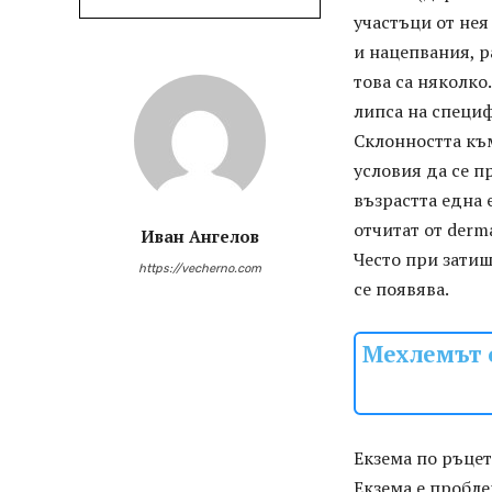
участъци от нея
и нацепвания, р
това са няколко
липса на специф
Склонността къ
условия да се п
възрастта една 
отчитат от derm
Иван Ангелов
Често при зати
https://vecherno.com
се появява.
Мехлемът о
Екзема по ръцет
Екзема е пробле