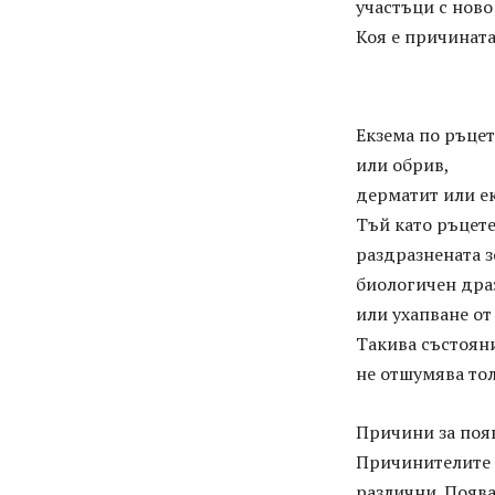
участъци с ново
Коя е причината
Екзема по ръцет
или обрив,
дерматит или ек
Тъй като ръцете
раздразнената 
биологичен дра
или ухапване от
Такива състояни
не отшумява тол
Причини за появ
Причинителите и
различни. Поява