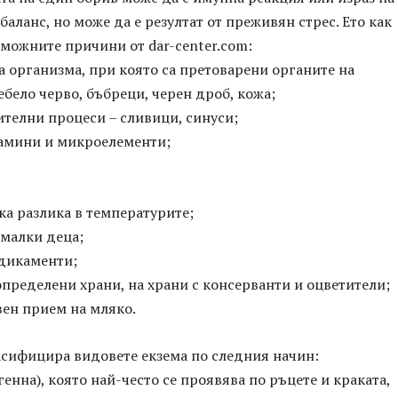
аланс, но може да е резултат от преживян стрес. Ето как
можните причини от dar-center.com:
 организма, при която са претоварени органите на
ебело черво, бъбреци, черен дроб, кожа;
телни процеси – сливици, синуси;
амини и микроелементи;
ка разлика в температурите;
 малки деца;
едикаменти;
пределени храни, на храни с консерванти и оцветители;
вен прием на мляко.
сифицира видовете екзема по следния начин:
генна), която най-често се проявява по ръцете и краката,