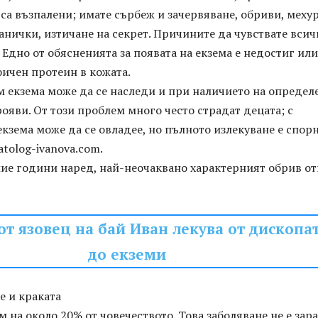
 са възпалени; имате сърбеж и зачервяване, обриви, меху
анички, изтичане на секрет. Причините да чувствате всич
. Едно от обясненията за появата на екзема е недостиг или
ичен протеин в кожата.
м екзема може да се наследи и при наличието на определ
рояви. От този проблем много често страдат децата; с
екзема може да се овладее, но пълното излекуване е спорн
atolog-ivanova.com.
шие години наред, най-неочаквано характерният обрив о
т язовец на бай Иван лекува от дископа
до екземи
е и краката
м на около 20% от човечеството. Това заболяване не е зара