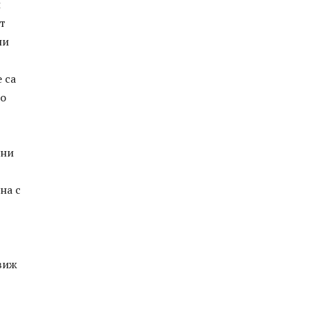
и
т
ни
 са
но
шни
на с
 виж