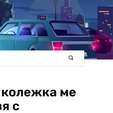
а колежка ме
вя с