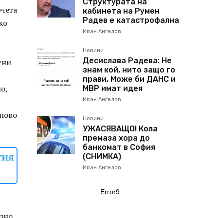
Структурата на
рчета
кабинета на Румен
Радев е катастрофална
ко
Иван Ангелов
Новини
Десислава Радева: Не
ени
знам кой, нито защо го
прави. Може би ДАНС и
о,
МВР имат идея
Иван Ангелов
тново
Новини
УЖАСЯВАЩО! Кола
премаза хора до
банкомат в София
тия
(СНИМКА)
Иван Ангелов
Error9
зно,