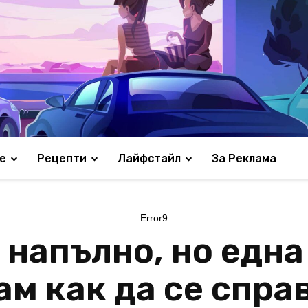
е
Рецепти
Лайфстайл
За Реклама
Error9
 напълно, но едн
ам как да се спра