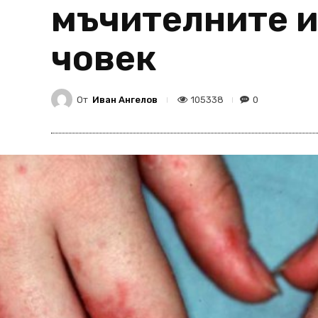
мъчителните и
човек
От
Иван Ангелов
105338
0