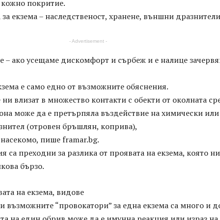
 кожно покритие.
 за екзема – наследственост, хранене, външни дразнители
- Advertisement -
е – ако усещаме дискомфорт и сърбеж и е налице зачервя
зема е само едно от възможните обяснения.
 ни влизат в множество контакти с обекти от околната ср
зона може да е претърпяла въздействие на химически или
знител (отровен бръшлян, коприва),
 насекомо, пише framar.bg.
я са преходни за разлика от проявата на екзема, която н
кова бързо.
ата на екзема, видове
 възможните “провокатори” за една екзема са много и д
та на един обрив може да е имунна реакция или израз на