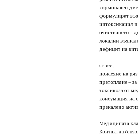
хормонален дисб
формулират въз
интоксикация на
очистването – д
локални възпали
дефицит на вит
стрес;
понасяне на ряз
претопляне – за
токсикоза от м
консумация на о
прекалено акти
Медицината кла
Контактна (екзо