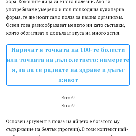
хора. Кокошите яйца са много полезни. Ако ги
употребяваме умерено и под подходяща кулинарна
форма, те ще носят само полза за нашия организъм.
Освен това разнообразяват менюто ни като съставки,
които обогатяват и допълват вкуса на много ястия.
Наричат я точката на 100-те болести
или точката на дълголетието: намерете
я, за да се радвате на здраве и дълъг
живот
Error9
Error9
Основен аргумент в полза на яйцето е богатото му
съдържание на белтък (протеин). В този контекст най-