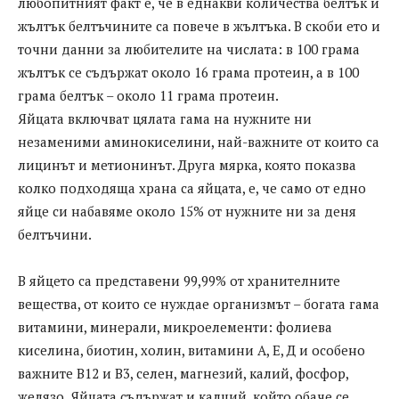
любопитният факт е, че в еднакви количества белтък и
жълтък белтъчините са повече в жълтъка. В скоби ето и
точни данни за любителите на числата: в 100 грама
жълтък се съдържат около 16 грама протеин, а в 100
грама белтък – около 11 грама протеин.
Яйцата включват цялата гама на нужните ни
незаменими аминокиселини, най-важните от които са
лицинът и метионинът. Друга мярка, която показва
колко подходяща храна са яйцата, е, че само от едно
яйце си набавяме около 15% от нужните ни за деня
белтъчини.
В яйцето са представени 99,99% от хранителните
вещества, от които се нуждае организмът – богата гама
витамини, минерали, микроелементи: фолиева
киселина, биотин, холин, витамини А, Е, Д и особено
важните В12 и В3, селен, магнезий, калий, фосфор,
желязо. Яйцата съдържат и калций, който обаче се