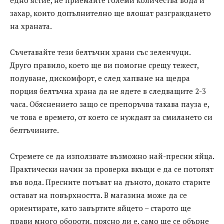
едно ястие, не приемайте големи количества вода и
захар, които допълнително ще влошат разграждането
на храната.
Съчетавайте тези белтъчни храни със зеленчуци.
Друго правило, което ще ви помогне срещу тежест,
подуване, дискомфорт, е след хапване на щедра
порция белтъчна храна да не ядете в следващите 2-3
часа. Обяснението защо се препоръчва такава пауза е,
че това е времето, от което се нуждаят за смилането си
белтъчините.
Стремете се да използвате възможно най-пресни яйца.
Практически начин за проверка вкъщи е да се потопят
във вода. Пресните потъват на дъното, докато старите
остават на повърхността. В магазина може да се
ориентирате, като завъртите яйцето – старото ще
прави много обороти, прясно ли е, само ще се обърне