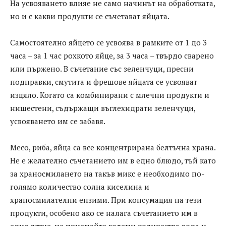
На усвояването влияе не само начинът на обработката,
но и с какви продукти се съчетават яйцата.
Самостоятелно яйцето се усвоява в рамките от 1 до 3
часа – за 1 час рохкото яйце, за 3 часа – твърдо сварено
или пържено. В съчетание със зеленчуци, пресни
подправки, смутита и фрешове яйцата се усвояват
изцяло. Когато са комбинирани с млечни продукти и
нишестени, съдържащи въглехидрати зеленчуци,
усвояването им се забавя.
Месо, риба, яйца са все концентрирана белтъчна храна.
Не е желателно съчетанието им в едно блюдо, тъй като
за храносмилането на такъв микс е необходимо по-
голямо количество солна киселина и
храносмилателни ензими. При консумация на тези
продукти, особено ако се налага съчетанието им в