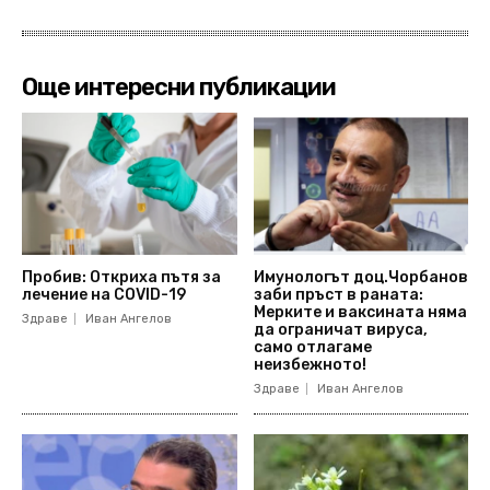
Още интересни публикации
Пробив: Откриха пътя за
Имунологът доц.Чорбанов
лечение на COVID-19
заби пръст в раната:
Мерките и ваксината няма
Здраве
Иван Ангелов
да ограничат вируса,
само отлагаме
неизбежното!
Здраве
Иван Ангелов