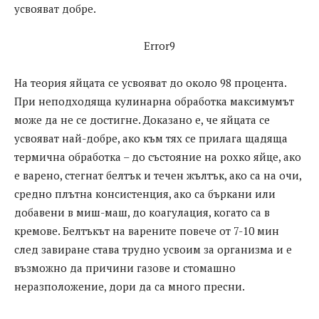
усвояват добре.
Error9
На теория яйцата се усвояват до около 98 процента.
При неподходяща кулинарна обработка максимумът
може да не се достигне. Доказано е, че яйцата се
усвояват най-добре, ако към тях се прилага щадяща
термична обработка – до състояние на рохко яйце, ако
е варено, стегнат белтък и течен жълтък, ако са на очи,
средно плътна консистенция, ако са бъркани или
добавени в миш-маш, до коагулация, когато са в
кремове. Белтъкът на варените повече от 7-10 мин
след завиране става трудно усвоим за организма и е
възможно да причини газове и стомашно
неразположение, дори да са много пресни.