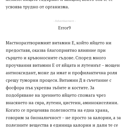
усвоява трудно от организма.
- Advertisement -
Error9
Мастноразтворимият витамин Е, който яйцето ни
предоставя, оказва благоприятно влияние при
сърцето и кръвоносните съдове. Според много
проучвания витамин Е от яйцата и лутеинът – мощен
антиоксидант, може да имат и профилактична роля
срещу туморни процеси. Витамин Д в съчетание с
фосфора пък укрепва зъбите и костите. За
подобряване на зрението яйцето спомага чрез
внасянето на сяра, лутеин, цистеин, аминокиселини.
Когато се преценява полезността на една храна,
говорим за бионаличност – не просто за калории, а за
полезните вещества в единица калории и дали те се