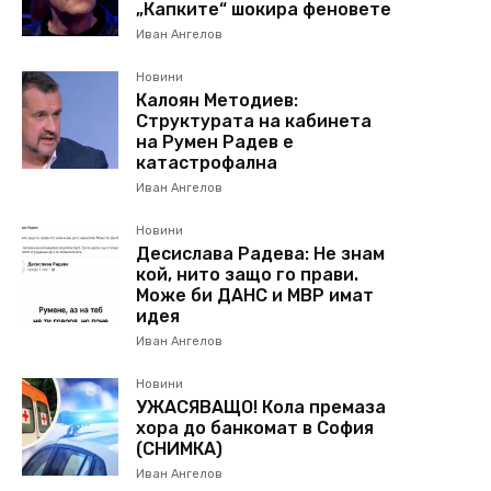
„Капките“ шокира феновете
Иван Ангелов
Новини
Калоян Методиев:
Структурата на кабинета
на Румен Радев е
катастрофална
Иван Ангелов
Новини
Десислава Радева: Не знам
кой, нито защо го прави.
Може би ДАНС и МВР имат
идея
Иван Ангелов
Новини
УЖАСЯВАЩО! Кола премаза
хора до банкомат в София
(СНИМКА)
Иван Ангелов