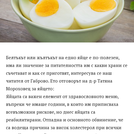
Белтъкът или жълтъкът на едно яйце е по-полезен,
има ли значение за питателността им с какви храни се
съчетават и как се приготвят, интересува се наш
читател от Габрово. Ето отговорът на д-р Татяна
Мороховец за яйцето:
Яйцата са важен елемент от здравословното меню,
въпреки че имаше години, в които им приписваха
всевъзможни рискове, но днес яйцата са
реабилитирани. Отпадна и основното обвинение, че
са водеща причина за висок холестерол при всички