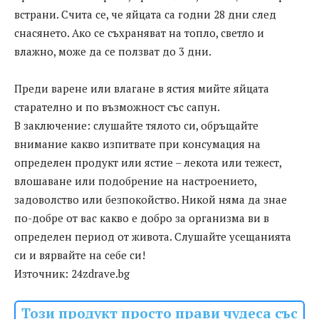
встрани. Счита се, че яйцата са годни 28 дни след
снасянето. Ако се съхраняват на топло, светло и
влажно, може да се ползват до 3 дни.
Преди варене или влагане в ястия мийте яйцата
старателно и по възможност със сапун.
В заключение: слушайте тялото си, обръщайте
внимание какво изпитвате при консумация на
определен продукт или ястие – лекота или тежест,
влошаване или подобрение на настроението,
задоволство или безпокойство. Никой няма да знае
по-добре от вас какво е добро за организма ви в
определен период от живота. Слушайте усещанията
си и вярвайте на себе си!
Източник: 24zdrave.bg
Този продукт просто прави чудеса със