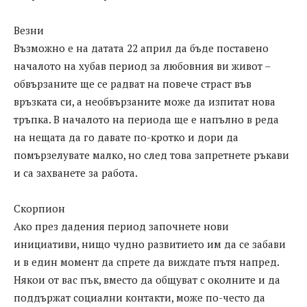
Везни
Възможно е на датата 22 април да бъде поставено
началото на хубав период за любовния ви живот –
обвързаните ще се радват на повече страст във
връзката си, а необвързаните може да изпитат нова
тръпка. В началото на периода ще е напълно в реда
на нещата да го давате по-кротко и дори да
помързелувате малко, но след това запретнете ръкави
и са захванете за работа.
Скорпион
Ако през дадения период започнете нови
инициативи, нищо чудно развитието им да се забави
и в един момент да спрете да виждате пътя напред.
Някои от вас пък, вместо да общуват с околните и да
поддържат социални контакти, може по-често да