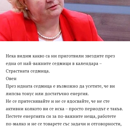
Нека видим какво са ни приготвили звездите през
една от най-важните седмици в календара –
Страстната седмица.
Овен
През идната седмица е възможно да усетите, че ви
липсва тонус или достатъчно енергия.
Не се притеснявайте и не се ядосвайте, че не сте
активни колкото ви се иска – просто периодът е такъв.
Пестете енергията си за по-важните неща, работете
по-малко и не се товарете със задачи и отговорности,