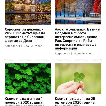
Хороскоп за декември
Ако сте Близнаци, Везни и
2020-Късметът ще е на
Водолей в събота
страната на Скорпион,
интересно съновидение,
щастие за Дева
Рак, Скорпион и Риби
интересна и вълнуваща
Астрология
Иван Ангелов
информация
Астрология
Иван Ангелов
Късметче на деня за 1
Късметче на деня за 25
ноември 2020 година:
октомври 2020 година.