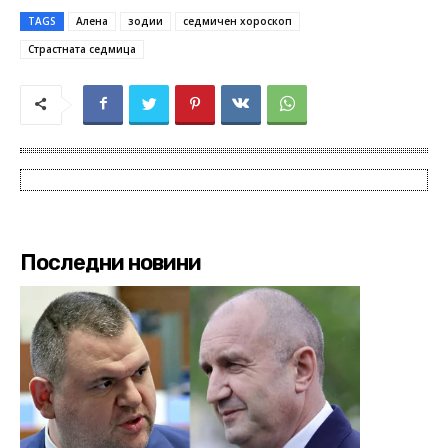
TAGS
Алена
зодии
седмичен хороскоп
Страстната седмица
Последни новини