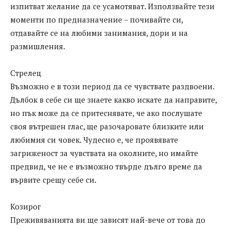
изпитват желание да се усамотяват. Използвайте тези
моменти по предназначение – почивайте си,
отдавайте се на любими занимания, дори и на
размишления.
Стрелец
Възможно е в този период да се чувствате раздвоени.
Дълбок в себе си ще знаете какво искате да направите,
но пък може да се притеснявате, че ако послушате
своя вътрешен глас, ще разочаровате близките или
любимия си човек. Чудесно е, че проявявате
загриженост за чувствата на околните, но имайте
предвид, че не е възможно твърде дълго време да
вървите срещу себе си.
Козирог
Преживяванията ви ще зависят най-вече от това до