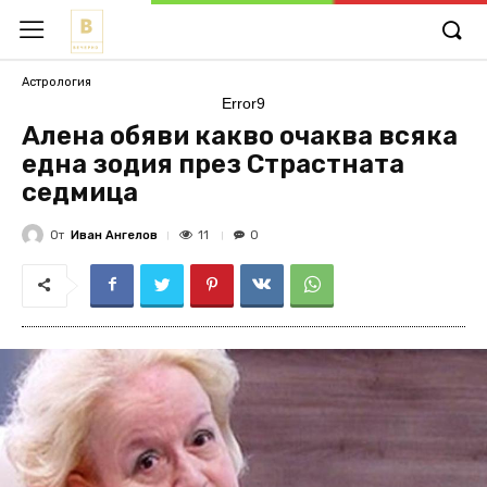
Астрология
Error9
Алена обяви какво очаква всяка
една зодия през Страстната
седмица
От
Иван Ангелов
11
0