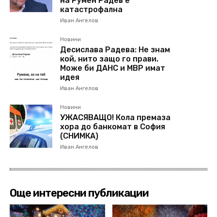
на Румен Радев е
катастрофална
Иван Ангелов
Новини
Десислава Радева: Не знам
кой, нито защо го прави.
Може би ДАНС и МВР имат
идея
Иван Ангелов
Новини
УЖАСЯВАЩО! Кола премаза
хора до банкомат в София
(СНИМКА)
Иван Ангелов
Още интересни публикации