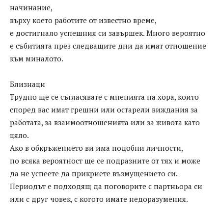
начинание,
върху което работите от известно време,
е достигнало успешния си завършек. Много вероятно
е събитията през следващите дни да имат отношение
към миналото.
Близнаци
Трудно ще се съгласявате с мненията на хора, които
според вас имат грешни или остарели виждания за
работата, за взаимоотношенията или за живота като
цяло.
Ако в обкръжението ви има подобни личности,
по всяка вероятност ще се подразните от тях и може
да не успеете да прикриете възмущението си.
Периодът е подходящ да поговорите с партньора си
или с друг човек, с когото имате недоразумения.