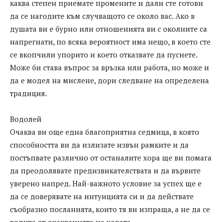
каква степен приемате промените и дали сте готови
да се нагодите към случващото се около вас. Ако в
душата ви е бурно или отношенията ви с околните са
напрегнати, по всяка вероятност има нещо, в което сте
се вкопчили упорито и което отказвате да пуснете.
Може би става въпрос за връзка или работа, но може и
да е модел на мислене, дори следване на определена
традиция.
Водолей
Очаква ви още една благоприятна седмица, в която
способността ви да излизате извън рамките и да
постъпвате различно от останалите хора ще ви помага
да преодолявате предизвикателствата и да вървите
уверено напред. Най-важното условие за успех ще е
да се доверявате на интуицията си и да действате
съобразно посланията, които тя ви изпраща, а не да се