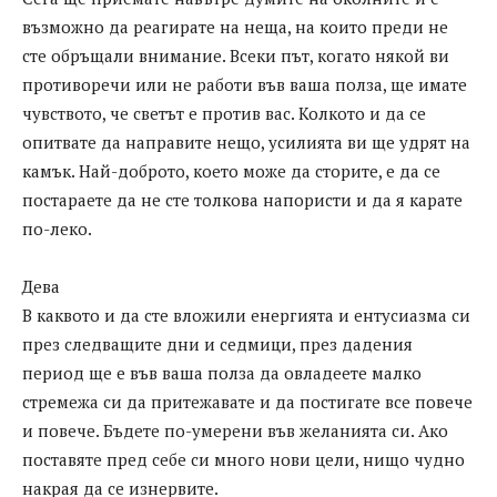
възможно да реагирате на неща, на които преди не
сте обръщали внимание. Всеки път, когато някой ви
противоречи или не работи във ваша полза, ще имате
чувството, че светът е против вас. Колкото и да се
опитвате да направите нещо, усилията ви ще удрят на
камък. Най-доброто, което може да сторите, е да се
постараете да не сте толкова напористи и да я карате
по-леко.
Дева
В каквото и да сте вложили енергията и ентусиазма си
през следващите дни и седмици, през дадения
период ще е във ваша полза да овладеете малко
стремежа си да притежавате и да постигате все повече
и повече. Бъдете по-умерени във желанията си. Ако
поставяте пред себе си много нови цели, нищо чудно
накрая да се изнервите.