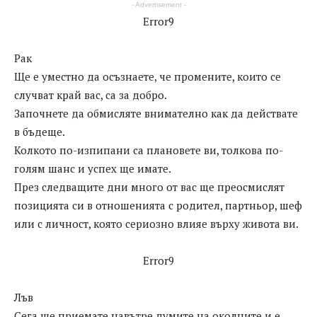
- Advertisement -
Error9
Рак
Ще е уместно да осъзнаете, че промените, които се
случват край вас, са за добро.
Започнете да обмисляте внимателно как да действате
в бъдеще.
Колкото по-изпипани са плановете ви, толкова по-
голям шанс и успех ще имате.
През следващите дни много от вас ще преосмислят
позицията си в отношенията с родител, партньор, шеф
или с личност, която сериозно влияе върху живота ви.
Error9
Лъв
Сега ще приемате навътре думите на околните и е