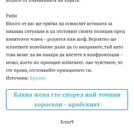
водите от очакванията на хората.
Риби
Много от вас ще трябва да осмислят истината за
някаква ситуация и да отстояват своята позиция пред
влиятелен човек – родител или шеф. Вероятно ще
изпитвате колебание дали да го направите, тъй като
това може да ви накара да влезете в конфронтация –
нещо, което по принцип избягвате. Ако чувствате, че
сте прави, отстоявайте принципите си.
Източник:
Брадва
Каква жена сте според най-точния
хороскоп – арабският
Error9