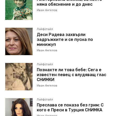
няма обяснение и до днес
Иван Ангелов
Лайфстайл
Деси Радева захвърли
задръжките и се пусна по
минижуп
Иван Ангелов
Лайфстайл
Познахте ли това бебе: Сега е
известен певец с влудяващ глас
СНИМКИ
Иван Ангелов
Лайфстайл
Преслава се показа без грим: С
кого е Преси в Турция СНИМКА
Иван Ангелов