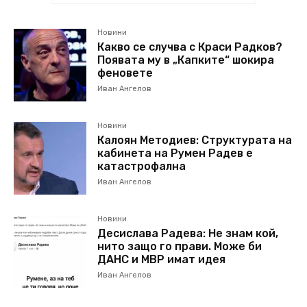
Новини
Какво се случва с Краси Радков?
Появата му в „Капките“ шокира
феновете
Иван Ангелов
Новини
Калоян Методиев: Структурата на
кабинета на Румен Радев е
катастрофална
Иван Ангелов
Новини
Десислава Радева: Не знам кой,
нито защо го прави. Може би
ДАНС и МВР имат идея
Иван Ангелов