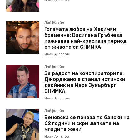
Лайфстайл
Голямата любов на Хекимян
бременна: Василена Гръбчева
изживява най-красивия период
от живота си СНИМКА
Иван Ангелов
Лайфстайл
За радост на конспираторите:
Джорджано е станал истински
двойник на Марк Зукърбърг
СНИМКА
Иван Ангелов
Лайфстайл
Беновска се показа по бански на
62 години и скри шапката на
младите жени
Иван Ангелов