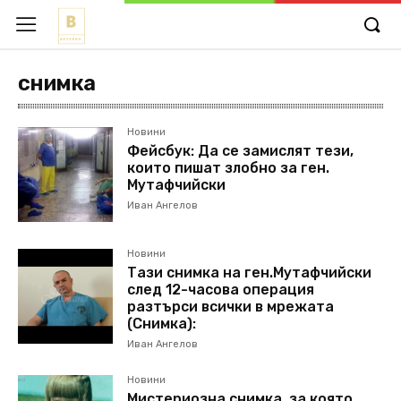
снимка
Новини
Фейсбук: Да се замислят тези,
които пишат злобно за ген.
Мутафчийски
Иван Ангелов
Новини
Тази снимка на ген.Мутафчийски
след 12-часова операция
разтърси всички в мрежата
(Снимка):
Иван Ангелов
Новини
Мистериозна снимка, за която