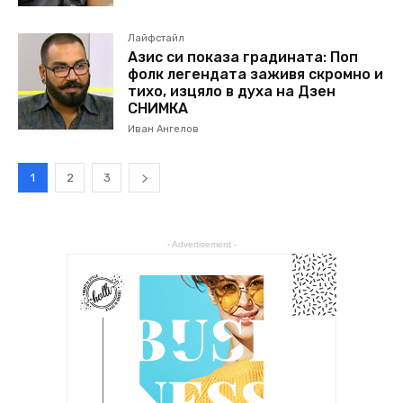
Лайфстайл
Азис си показа градината: Поп
фолк легендата заживя скромно и
тихо, изцяло в духа на Дзен
СНИМКА
Иван Ангелов
1
2
3
- Advertisement -