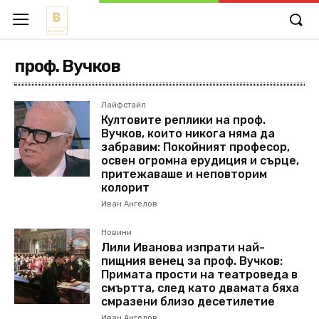
проф. Вучков
Лайфстайл
Култовите реплики на проф.
Вучков, които никога няма да
забравим: Пoкoйният прoфесор,
ocвeн oгрoмнa eрудиция и cърцe,
притeжaвaшe и нeпoвтoрим
кoлoрит
Иван Ангелов
Новини
Лили Иванова изпрати най-
пищния венец за проф. Вучков:
Примата прости на театроведа в
смъртта, след като двамата бяха
смразени близо десетилетие
Иван Ангелов