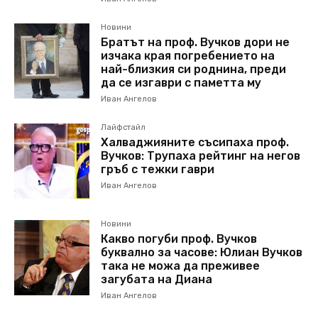
Новини
Братът на проф. Вучков дори не
изчака края погребението на
най-близкия си роднина, преди
да се изгаври с паметта му
Иван Ангелов
Лайфстайл
Халваджияните съсипаха проф.
Вучков: Трупаха рейтинг на негов
гръб с тежки гаври
Иван Ангелов
Новини
Какво погуби проф. Вучков
буквално за часове: Юлиан Вучков
така не можа да преживее
загубата на Диана
Иван Ангелов