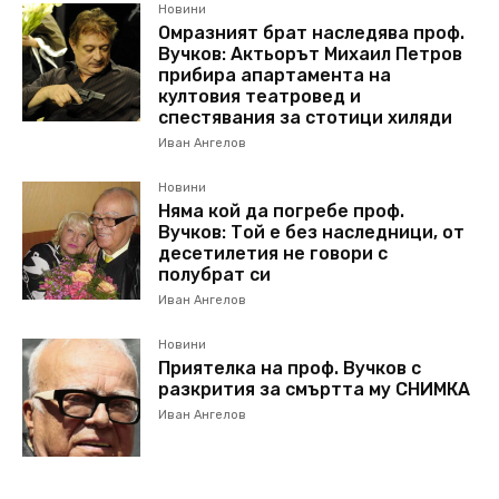
Новини
Омразният брат наследява проф.
Вучков: Актьорът Михаил Петров
прибира апартамента на
култовия театровед и
спестявания за стотици хиляди
Иван Ангелов
Новини
Няма кой да погребе проф.
Вучков: Той е без наследници, от
десетилетия не говори с
полубрат си
Иван Ангелов
Новини
Приятелка на проф. Вучков с
разкрития за смъртта му СНИМКА
Иван Ангелов