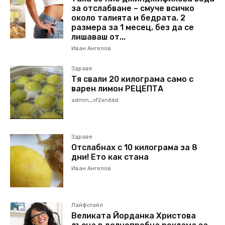
за отслабване – смуче всичко
около талията и бедрата. 2
размера за 1 месец, без да се
лишаваш от...
Иван Ангелов
Здраве
Тя свали 20 килограма само с
варен лимон РЕЦЕПТА
admin_vf2xn66d
Здраве
Отслабнах с 10 килограма за 8
дни! Ето как стана
Иван Ангелов
Лайфстайл
Великата Йорданка Христова