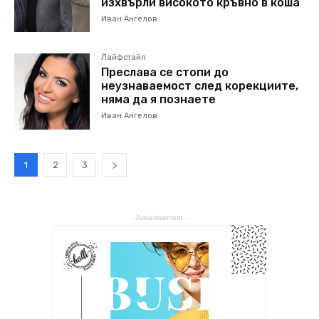
изхвърли високото кръвно в коша
Иван Ангелов
Лайфстайл
Преслава се стопи до
неузнаваемост след корекциите,
няма да я познаете
Иван Ангелов
1
2
3
- Advertisement -