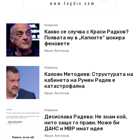
Новини
Какво се случва с Краси Радков?
Появата му в „Капките“ шокира
феновете
Иван Ангелов
Новини
Калоян Методиев: Структурата на
кабинета на Румен Радев е
катастрофална
Иван Ангелов
Новини
Десислава Радева: Не знам кой,
нито защо го прави. Може би
ДАНС и МВР имат идея
Иван Ангелов