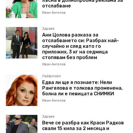
лъсна в долнопробна реклама за
отслабване
Иван Ангелов
Здраве
Ани Цолова разказа за
отслабването си: Разбрах най-
случайно и след като го
приложих, 3 кг на седмица
стопявам без проблем
Иван Ангелов
Лайфстайл
Едва ли ще я познаете: Нели
Рангелова е толкова променена,
болна ли е певицата СНИМКИ
Иван Ангелов
Здраве
Вече се разбра как Краси Радков
свали 15 кила за 2 месеца и