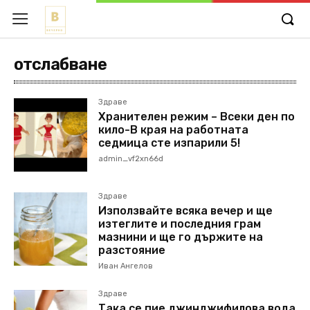
отслабване
Здраве
Хранителен режим – Всеки ден по
кило-В края на работната
седмица сте изпарили 5!
admin_vf2xn66d
Здраве
Използвайте всяка вечер и ще
изтеглите и последния грам
мазнини и ще го държите на
разстояние
Иван Ангелов
Здраве
Така се пие джинджифилова вода