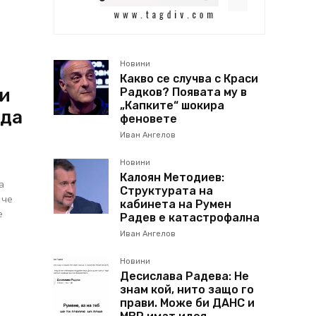
Новини
Какво се случва с Краси
ни
Радков? Появата му в
„Капките“ шокира
 да
феновете
Иван Ангелов
Новини
Калоян Методиев:
а
Структурата на
 че
кабинета на Румен
е
Радев е катастрофална
Иван Ангелов
Новини
Десислава Радева: Не
знам кой, нито защо го
прави. Може би ДАНС и