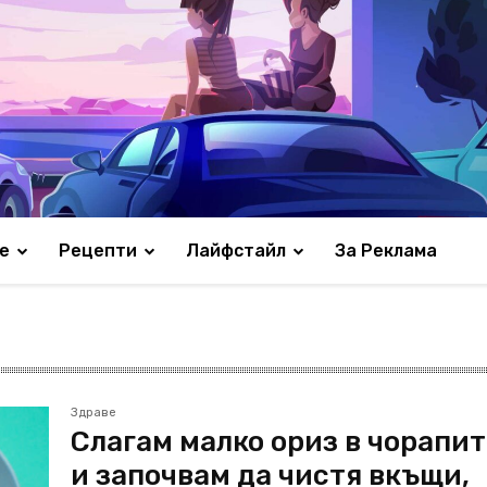
е
Рецепти
Лайфстайл
За Реклама
Здраве
Слагам малко ориз в чорапи
и започвам да чистя вкъщи,