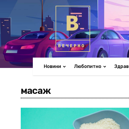
Новини
Любопитно
Здрав
масаж