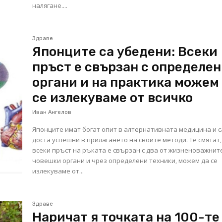
налягане....
Здраве
Японците са убедени: Всеки
пръст е свързан с определе
органи и на практика можем
се излекуваме от всичко
Иван Ангелов
Японците имат богат опит в алтернативната медицина и с
доста успешни в прилагането на своите методи. Те смятат,
всеки пръст на ръката е свързан с два от жизненоважнит
човешки органи и чрез определени техники, можем да се
излекуваме от...
Здраве
Наричат я точката на 100-те