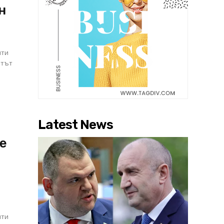
н
чти
нтът
Latest News
те
чти