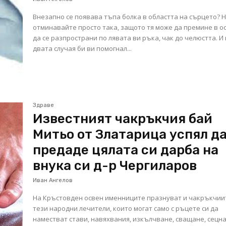
Внезапно се появава тъпа болка в областта на сърцето? Н
отминавайте просто така, защото тя може да премине в о
да се разпространи по лявата ви ръка, чак до челюстта. И 
двата случая би ви помогнал...
Здраве
Известният чакръкчия бай
Митьо от Златарица успял д
предаде цялата си дарба на
внука си д-р Чергиларов
Иван Ангелов
На Кръстовден освен именниците празнуват и чакръкчии
тези народни лечители, които могат само с ръцете си да
наместват стави, навяхвания, изкълчване, сващане, сецн