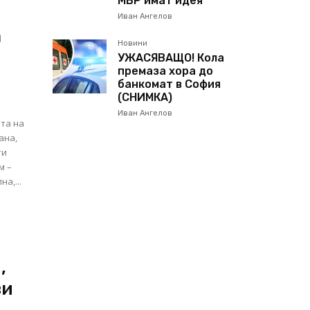
МВР имат идея
Иван Ангелов
а
Новини
УЖАСЯВАЩО! Кола
премаза хора до
банкомат в София
(СНИМКА)
Иван Ангелов
ата на
ана,
ти
м –
а,...
,
ви