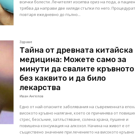
всички болести. Лечителят изсипва ориз на пода, а пацие
трябва да направи две хиляди стъпки по него. Процедурат
повтаря ежедневно до пълно...
Здраве
Тайна от древната китайска
медицина: Можете само за
минути да свалите кръвното
без каквито и да било
лекарства
Иван Ангелов
Едно от най-опасните заболявания на съвременната епох
високото кръвно налягане, което се причинява от повише
стрес, безсъние, затлъстяване, солена храна, пушене и
повишена консумация на алкохол. Начина на живот е от
съществено значение при лечението на високото кръвно