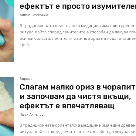
ефектът е просто изумителе
admin_vf2xn66d
В традиционната ориенталска медицина има един древен
ритуал, който според лечителите е способен да лекува по
всички болести. Лечителят изсипва ориз на пода, а пацие
тряб
Здраве
Слагам малко ориз в чорапи
и започвам да чистя вкъщи,
ефектът е впечатляващ
Иван Ангелов
В традиционната ориенталска медицина има един древен
ритуал, който според лечителите е способен да лекува по