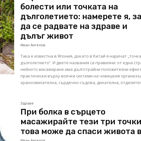
болести или точката на
дълголетието: намерете я, з
да се радвате на здраве и
дълъг живот
Иван Ангелов
Така е известна в Япония, докато в Китай я наричат „точк
дълголетието“. И двете названия са правилни: от една стр
нейното масажиране има дълготрайни положителни ефек
практически върху всички системи на човешкия организъ
храносмилателна, сърдечно-съдова, дихателна, отделителн
Здраве
При болка в сърцето
масажирайте тези три точки
това може да спаси живота 
Иван Ангелов