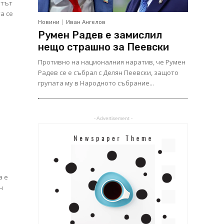
нтът
а се
Новини
Иван Ангелов
Румен Радев е замислил
нещо страшно за Пеевски
Противно на националния наратив, че Румен
Радев се е събрал с Делян Пеевски, защото
групата му в Народното събрание...
- Advertisement -
а е
н