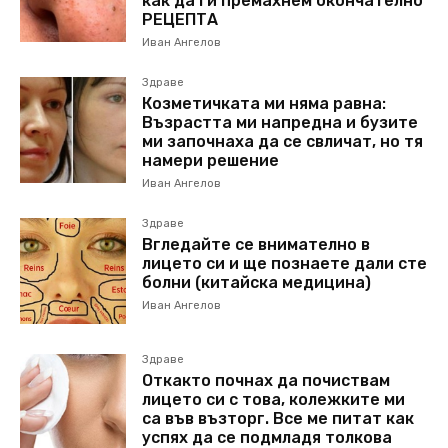
как да ги премахнем окончателно
РЕЦЕПТА
Иван Ангелов
Здраве
Козметичката ми няма равна:
Възрастта ми напредна и бузите
ми започнаха да се свличат, но тя
намери решение
Иван Ангелов
Здраве
Вгледайте се внимателно в
лицето си и ще познаете дали сте
болни (китайска медицина)
Иван Ангелов
Здраве
Откакто почнах да почиствам
лицето си с това, колежките ми
са във възторг. Все ме питат как
успях да се подмладя толкова