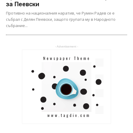
за Пеевски
Противно на националния наратив, че Румен Радев се е
събрал с Делян Пеевски, защото групата му в Народното
събрание...
- Advertisement -