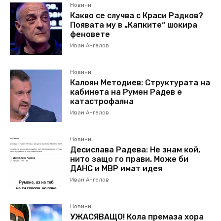
Новини
Какво се случва с Краси Радков?
Появата му в „Капките“ шокира
феновете
Иван Ангелов
Новини
Калоян Методиев: Структурата на
кабинета на Румен Радев е
катастрофална
Иван Ангелов
Новини
Десислава Радева: Не знам кой,
нито защо го прави. Може би
ДАНС и МВР имат идея
Иван Ангелов
Новини
УЖАСЯВАЩО! Кола премаза хора