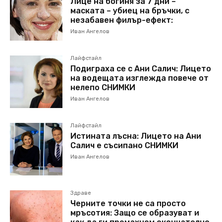
Лице на богиня за 7 дни –
маската – убиец на бръчки, с
незабавен филър-ефект:
Иван Ангелов
Лайфстайл
Подиграха се с Ани Салич: Лицето
на водещата изглежда повече от
нелепо СНИМКИ
Иван Ангелов
Лайфстайл
Истината лъсна: Лицето на Ани
Салич е съсипано СНИМКИ
Иван Ангелов
Здраве
Черните точки не са просто
мръсотия: Защо се образуват и