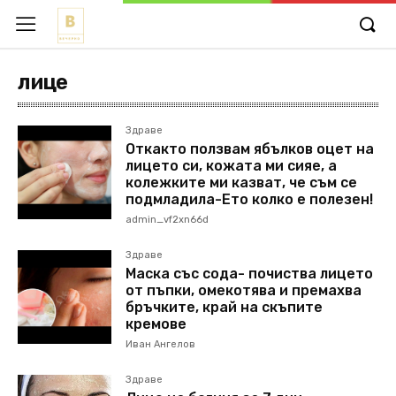
лице
Здраве
Откакто ползвам ябълков оцет на
лицето си, кожата ми сияе, а
колежките ми казват, че съм се
подмладила-Ето колко е полезен!
admin_vf2xn66d
Здраве
Маска със сода- почиства лицето
от пъпки, омекотява и премахва
бръчките, край на скъпите
кремове
Иван Ангелов
Здраве