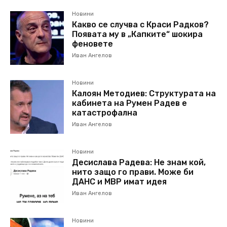
Новини
Какво се случва с Краси Радков?
Появата му в „Капките“ шокира
феновете
Иван Ангелов
Новини
Калоян Методиев: Структурата на
кабинета на Румен Радев е
катастрофална
Иван Ангелов
Новини
Десислава Радева: Не знам кой,
нито защо го прави. Може би
ДАНС и МВР имат идея
Иван Ангелов
Новини