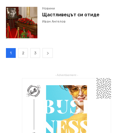
Новини
Щастливецът си отиде
Иван Ангелов
1
2
3
- Advertisement -