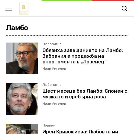
Ламбо
Любопитно
Обявиха завещанието на Ламбо:
Забранил е продажба на
апартамента в „Лозенец“
Иван Ангелов
Любопитно
Шест месеца без Ламбо: Спомен с
мушкато и сребърна роза
Иван Ангелов
Новини
Ирен Кривошиева: Любовта ми