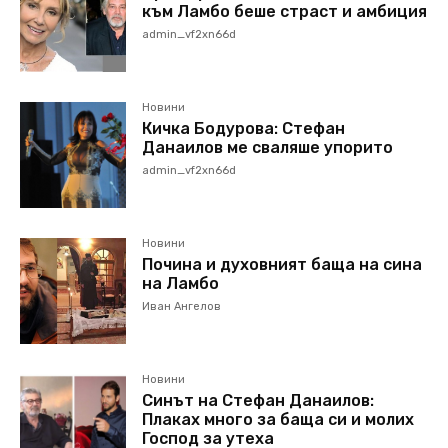
към Ламбо беше страст и амбиция
admin_vf2xn66d
Новини
Кичка Бодурова: Стефан
Данаилов ме сваляше упорито
admin_vf2xn66d
Новини
Почина и духовният баща на сина
на Ламбо
Иван Ангелов
Новини
Синът на Стефан Данаилов:
Плаках много за баща си и молих
Господ за утеха