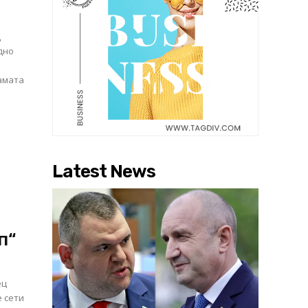
д
дно
дамата
Latest News
п“
ец
е сети