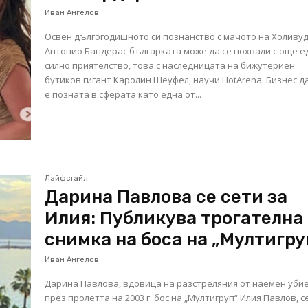
Иван Ангелов
Освен дългогодишното си познанство с мачото на Холиву
Антонио Бандерас българката може да се похвали с още е
силно приятелство, това с наследницата на бижутериен
бутиков гигант Каролин Шеуфел, научи HotArena. Бизнес 
е позната в сферата като една от...
Лайфстайл
Дарина Павлова се сети за
Илия: Публикува трогателна
снимка на боса на „Мултигру
Иван Ангелов
Дарина Павлова, вдовица на разстреляния от наемен уби
през пролетта на 2003 г. бос на „Мултигруп“ Илия Павлов, с