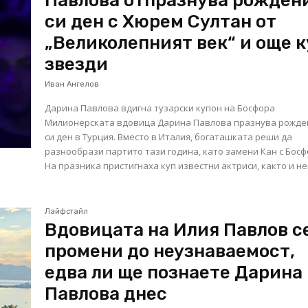
Павлова отпразнува рожден
си ден с Хюрем Султан от
„Великолепният век“ и още 
звезди
Иван Ангелов
Дарина Павлова вдигна тузарски купон на Босфора
Милионерската вдовица Дарина Павлова празнува рожде
си ден в Турция. Вместо в Италия, богаташката реши да
разнообрази партито тази година, като замени Кан с Босф
На празника пристигнаха куп известни актриси, както и ней
Лайфстайл
Вдовицата на Илия Павлов с
промени до неузнаваемост,
едва ли ще познаете Дарина
Павлова днес