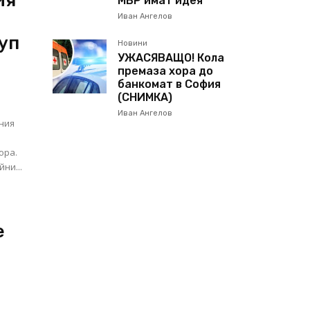
ия
МВР имат идея
Иван Ангелов
куп
Новини
УЖАСЯВАЩО! Кола
премаза хора до
банкомат в София
(СНИМКА)
Иван Ангелов
ния
ора.
ни...
е