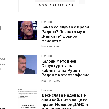
Новини
П
Какво се случва с Краси
Радков? Появата му в
„Капките“ шокира
феновете
Иван Ангелов
Новини
ова
Калоян Методиев:
пред
Структурата на
в,
кабинета на Румен
Радев е катастрофална
Иван Ангелов
Новини
Десислава Радева: Не
знам кой, нито защо го
прави. Може би ДАНС и