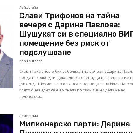
Лайфстайл
Слави Трифонов на тайна
вечеря с Дарина Павлова:
Шушукат си в специално ВИ
помещение без риск от
подслушване
Иван Ангелов
Слави Трифонов е бил забелязан на вечеря с Дарина Павл
преди няколко дни, докладваха очевидци на срещата им 
„Уикенд”. Шоуменът в оставка и вдовицата на Илия Павло
която очевидно се е върнала по свои лични дела у нас,
прекарали...
Лайфстайл
Милионерско парти: Дарина