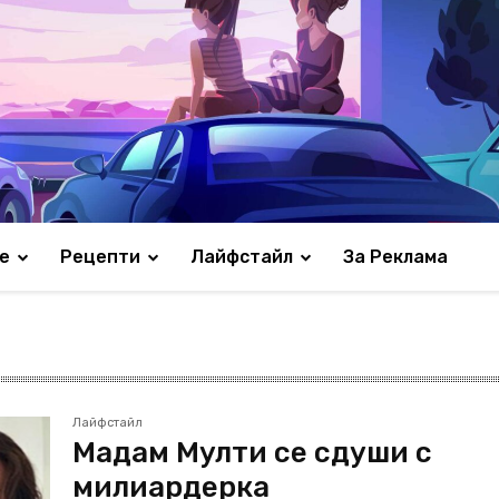
е
Рецепти
Лайфстайл
За Реклама
Лайфстайл
Мадам Мулти се сдуши с
милиардерка