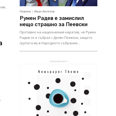
рам,
Новини
Иван Ангелов
Румен Радев е замислил
нещо страшно за Пеевски
Противно на националния наратив, че Румен
Радев се е събрал с Делян Пеевски, защото
а
групата му в Народното събрание...
- Advertisement -
а