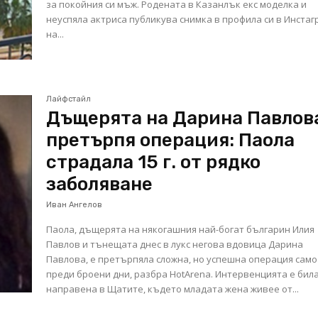
за покойния си мъж. Родената в Казанлък екс моделка и
неуспяла актриса публикува снимка в профила си в Инстаг
на...
Лайфстайл
Дъщерята на Дарина Павлов
претърпя операция: Паола
страдала 15 г. от рядко
заболяване
Иван Ангелов
Паола, дъщерята на някогашния най-богат българин Илия
Павлов и тънещата днес в лукс негова вдовица Дарина
Павлова, е претърпяла сложна, но успешна операция само
преди броени дни, разбра HotArena. Интервенцията е бил
направена в Щатите, където младата жена живее от...