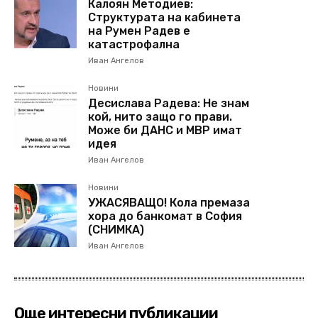
Калоян Методиев:
Структурата на кабинета
на Румен Радев е
катастрофална
Иван Ангелов
Новини
Десислава Радева: Не знам
кой, нито защо го прави.
Може би ДАНС и МВР имат
идея
Иван Ангелов
Новини
УЖАСЯВАЩО! Кола премаза
хора до банкомат в София
(СНИМКА)
Иван Ангелов
Още интересни публикации