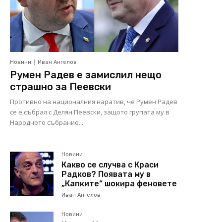
Новини
Иван Ангелов
Румен Радев е замислил нещо
страшно за Пеевски
Противно на националния наратив, че Румен Радев
се е събрал с Делян Пеевски, защото групата му в
Народното събрание...
Новини
Какво се случва с Краси
Радков? Появата му в
„Капките“ шокира феновете
Иван Ангелов
Новини