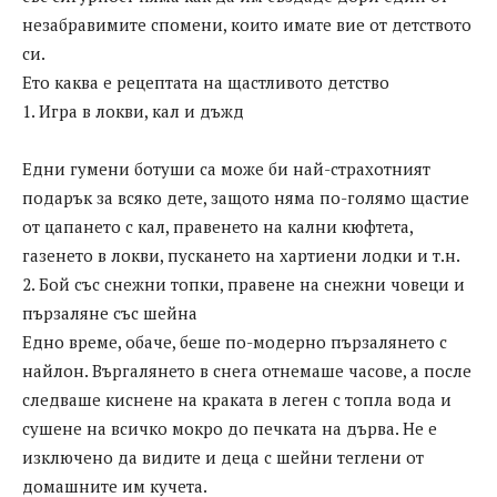
незабравимите спомени, които имате вие от детството
си.
Ето каква е рецептата на щастливото детство
1. Игра в локви, кал и дъжд
Едни гумени ботуши са може би най-страхотният
подарък за всяко дете, защото няма по-голямо щастие
от цапането с кал, правенето на кални кюфтета,
газенето в локви, пускането на хартиени лодки и т.н.
2. Бой със снежни топки, правене на снежни човеци и
пързаляне със шейна
Едно време, обаче, беше по-модерно пързалянето с
найлон. Въргалянето в снега отнемаше часове, а после
следваше киснене на краката в леген с топла вода и
сушене на всичко мокро до печката на дърва. Не е
изключено да видите и деца с шейни теглени от
домашните им кучета.