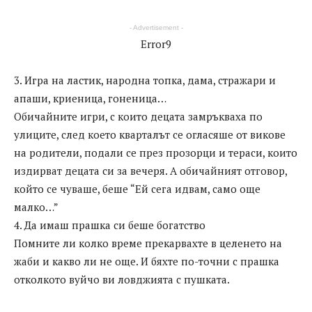
- Advertisement -
Error9
3. Игра на ластик, народна топка, дама, стражари и
апаши, криеница, гоненица…
Обичайните игри, с които децата замръкваха по
улиците, след което кварталът се огласяше от викове
на родители, подали се през прозорци и тераси, които
издирват децата си за вечеря. А обичайният отговор,
който се чуваше, беше “Ей сега идвам, само още
малко…”
4. Да имаш прашка си беше богатство
Помните ли колко време прекарвахте в целенето на
жаби и какво ли не още. И бяхте по-точни с прашка
отколкото вуйчо ви ловджията с пушката.