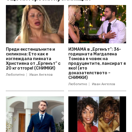
Преди екстеншъните и
ИЗМАМА в „Ергенът“: 36-
силикона: Ето как е
годишната Магдалена
изглеждала пияната
Томова е човек на
Християна от „Ергенът“ с
продуцентите, лансират я
20 кг отгоре! (СНИМКИ)
яко! (ето
доказателството –
Любопитно
Иван Ангелов
СНИМКИ)
Любопитно
Иван Ангелов