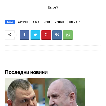
Error9
TAGS
детство
деца
игри
минало
спомени
Последни новини