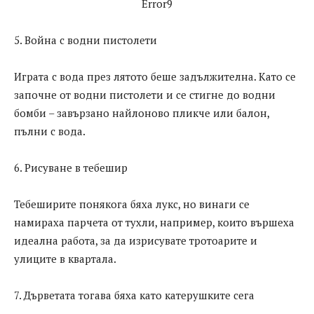
Error9
5. Война с водни пистолети
Играта с вода през лятото беше задължителна. Като се
започне от водни пистолети и се стигне до водни
бомби – завързано найлоново пликче или балон,
пълни с вода.
6. Рисуване в тебешир
Тебеширите понякога бяха лукс, но винаги се
намираха парчета от тухли, например, които вършеха
идеална работа, за да изрисувате тротоарите и
улиците в квартала.
7. Дърветата тогава бяха като катерушките сега