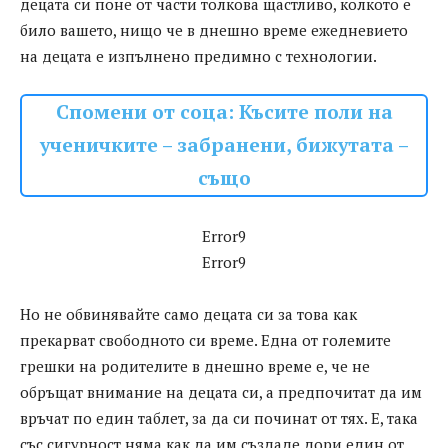
децата си поне от части толкова щастливо, колкото е
било вашето, нищо че в днешно време ежедневието
на децата е изпълнено предимно с технологии.
Спомени от соца: Късите поли на
ученичките – забранени, бижутата –
също
Error9
Error9
Но не обвинявайте само децата си за това как
прекарват свободното си време. Една от големите
грешки на родителите в днешно време е, че не
обръщат внимание на децата си, а предпочитат да им
връчат по един таблет, за да си починат от тях. Е, така
със сигурност няма как да им създаде дори един от