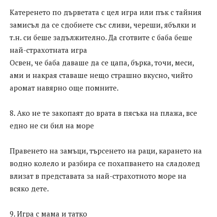
Катеренето по дърветата с цел игра или пък с тайния
замисъл да се сдобиете със сливи, череши, ябълки и
т.н. си беше задължително. Да сготвите с баба беше
най-страхотната игра
Освен, че баба даваше да се цапа, бърка, точи, меси,
ами и накрая ставаше нещо страшно вкусно, чийто
аромат навярно още помните.
8. Ако не те закопаят до врата в пясъка на плажа, все
едно не си бил на море
Правенето на замъци, търсенето на раци, карането на
водно колело и разбира се похапването на сладолед
влизат в представата за най-страхотното море на
всяко дете.
9. Игра с мама и татко