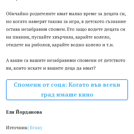
Обичайно родителите имат малко време за децата си,
но когато намерят такова за игра, в детското съзнание
остава незабравим спомен. Ето защо водете децата си
на пикник, пускайте хвърчила, карайте колело,
отидете на риболов, карайте водно колело и т.н.
А какви са вашите незабравими спомени от детството
ви, които искате и вашите деца да имат?
Спомени от соца: Когато във всеки
град имаше кино
Ели Йорданова
Източник:
Бгнау