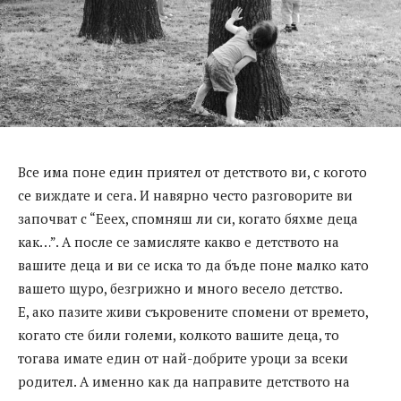
Все има поне един приятел от детството ви, с когото
се виждате и сега. И навярно често разговорите ви
започват с “Ееех, спомняш ли си, когато бяхме деца
как…”. А после се замисляте какво е детството на
вашите деца и ви се иска то да бъде поне малко като
вашето щуро, безгрижно и много весело детство.
Е, ако пазите живи съкровените спомени от времето,
когато сте били големи, колкото вашите деца, то
тогава имате един от най-добрите уроци за всеки
родител. А именно как да направите детството на