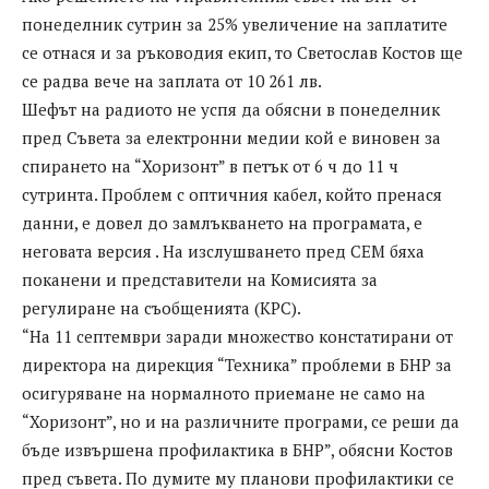
понеделник сутрин за 25% увеличение на заплатите
се отнася и за ръководия екип, то Светослав Костов ще
се радва вече на заплата от 10 261 лв.
Шефът на радиото не успя да обясни в понеделник
пред Съвета за електронни медии кой е виновен за
спирането на “Хоризонт” в петък от 6 ч до 11 ч
сутринта. Проблем с оптичния кабел, който пренася
данни, е довел до замлъкването на програмата, е
неговата версия . На изслушването пред СЕМ бяха
поканени и представители на Комисията за
регулиране на съобщенията (КРС).
“На 11 септември заради множество констатирани от
директора на дирекция “Техника” проблеми в БНР за
осигуряване на нормалното приемане не само на
“Хоризонт”, но и на различните програми, се реши да
бъде извършена профилактика в БНР”, обясни Костов
пред съвета. По думите му планови профилактики се