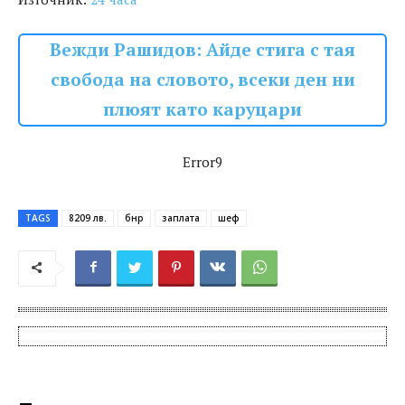
Вежди Рашидов: Айде стига с тая
свобода на словото, всеки ден ни
плюят като каруцари
Error9
TAGS
8209 лв.
бнр
заплата
шеф