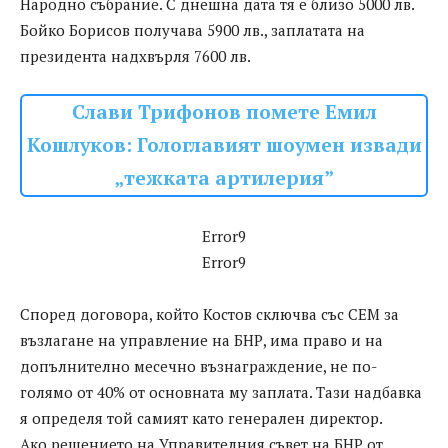
Народно събрание. С днешна дата тя е близо 5000 лв.
Бойко Борисов получава 5900 лв., заплатата на
президента надхвърля 7600 лв.
Слави Трифонов помете Емил
Кошлуков: Гологлавият шоумен извади
„тежката артилерия”
Error9
Error9
Според договора, който Костов сключва със СЕМ за
възлагане на управление на БНР, има право и на
допълнително месечно възнаграждение, не по-
голямо от 40% от основната му заплата. Тази надбавка
я определя той самият като генерален директор.
Ако решението на Управителния съвет на БНР от