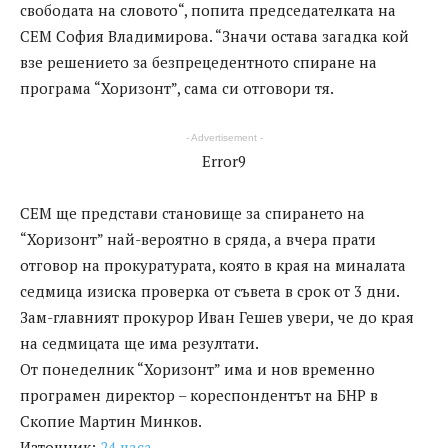
свободата на словото“, попита председателката на
СЕМ София Владимирова. “Значи остава загадка кой
взе решението за безпрецедентното спиране на
програма “Хоризонт”, сама си отговори тя.
- Advertisement -
Error9
СЕМ ще представи становище за спирането на
“Хоризонт” най-вероятно в сряда, а вчера прати
отговор на прокуратурата, която в края на миналата
седмица изиска проверка от съвета в срок от 3 дни.
Зам-главният прокурор Иван Гешев увери, че до края
на седмицата ще има резултати.
От понеделник “Хоризонт” има и нов временно
програмен директор – кореспондентът на БНР в
Скопие Мартин Минков.
Източник:
24 часа