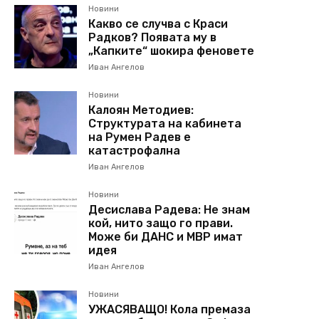
Новини
Какво се случва с Краси
Радков? Появата му в
„Капките“ шокира феновете
Иван Ангелов
Новини
Калоян Методиев:
Структурата на кабинета
на Румен Радев е
катастрофална
Иван Ангелов
Новини
Десислава Радева: Не знам
кой, нито защо го прави.
Може би ДАНС и МВР имат
идея
Иван Ангелов
Новини
УЖАСЯВАЩО! Кола премаза