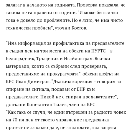
залагат в началото на годината. Проверка показала, че
такива не са правени от години. “И може би всичко
това е довело до проблемите. Но е ясно, че има чисто
технически проблем”, уточни Костов.
“Има информация за профилактика на предавателите
в същия ден на три места на обекти на НУРТС – в
Белоградчик, Тръщеник и Ивайловград. Всички
материали, които са събрани след проверката,
предоставихме на прокуратурата”, обясни шефът на
КРС Иван Димитров. “Дължим корекция – говорим за
спиране на сигнала, подаван от БНР към
предавателите. Никой не е спирал предавателите”,
допълни Константин Тилев, член на КРС.
“Как така се случи, че един вътрешен за радиото човек
на 70-ия ден от своето управление предизвика
протест не за какво да е, не за заплати, а за защита