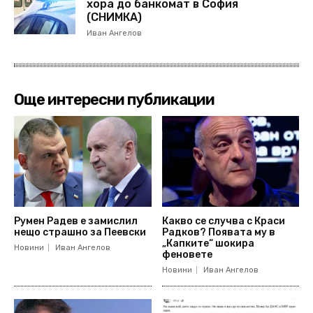
хора до банкомат в София
(СНИМКА)
Иван Ангелов
Още интересни публикации
Румен Радев е замислил
Какво се случва с Краси
нещо страшно за Пеевски
Радков? Появата му в
„Капките“ шокира
Новини
Иван Ангелов
феновете
Новини
Иван Ангелов