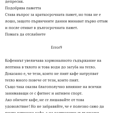
депресия.
Подобрява паметта
Става въпрос за краткосрочната памет, но това не е
лошо, защото първичните данни минават първо оттам
и после отиват в дългосрочната памет.
Помага да отслабнете
Error9
Кофеинът увеличава хормоналното съдържание на
лептина в тялото и това води до загуба на тегло.
Доказано е, че тези, които не пият кафе натрупват
тегло много повече от тези, които пият.
Също така оказва благополучно влияние на всички
занимаващи се с фитнес и активен спорт.
Ако обичате кафе, не се лишавайте от това
удоволствие! Но не забравяйте, че е полезно само да
пиете истинско кафе, а не разтворими съдържащи