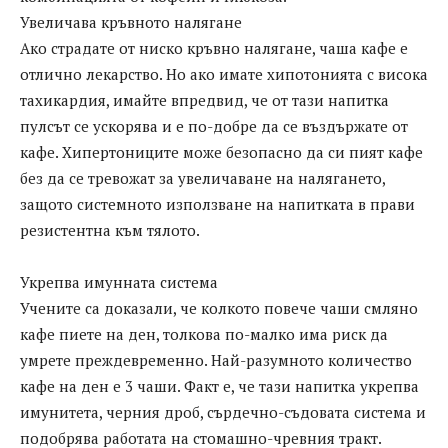
Увеличава кръвното налягане
Ако страдате от ниско кръвно налягане, чаша кафе е
отлично лекарство. Но ако имате хипотонията с висока
тахикардия, имайте впредвид, че от тази напитка
пулсът се ускорява и е по-добре да се въздържате от
кафе. Хипертониците може безопасно да си пият кафе
без да се тревожат за увеличаване на налягането,
защото системното използване на напитката в прави
резистентна към тялото.
Укрепва имунната система
Учените са доказали, че колкото повече чаши смляно
кафе пиете на ден, толкова по-малко има риск да
умрете преждевременно. Най-разумното количество
кафе на ден е 3 чаши. Факт е, че тази напитка укрепва
имунитета, черния дроб, сърдечно-съдовата система и
подобрява работата на стомашно-чревния тракт.