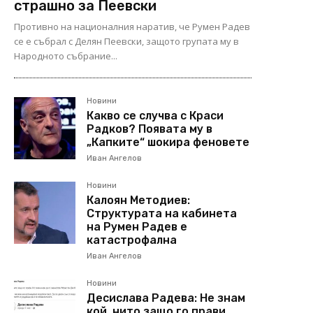
страшно за Пеевски
Противно на националния наратив, че Румен Радев
се е събрал с Делян Пеевски, защото групата му в
Народното събрание...
Новини
Какво се случва с Краси
Радков? Появата му в
„Капките“ шокира феновете
Иван Ангелов
Новини
Калоян Методиев:
Структурата на кабинета
на Румен Радев е
катастрофална
Иван Ангелов
Новини
Десислава Радева: Не знам
кой, нито защо го прави.