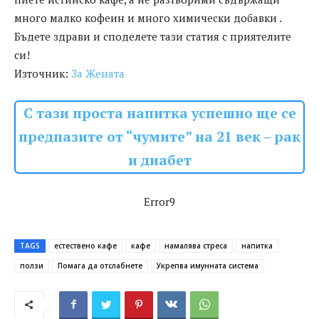
много малко кофеин и много химически добавки .
Бъдете здрави и споделете тази статия с приятелите
си!
Източник:
За Жената
С тази проста напитка успешно ще се
предпазите от “чумите” на 21 век – рак
и диабет
Error9
TAGS
естествено кафе
кафе
намалява стреса
напитка
ползи
Помага да отслабнете
Укрепва имунната система