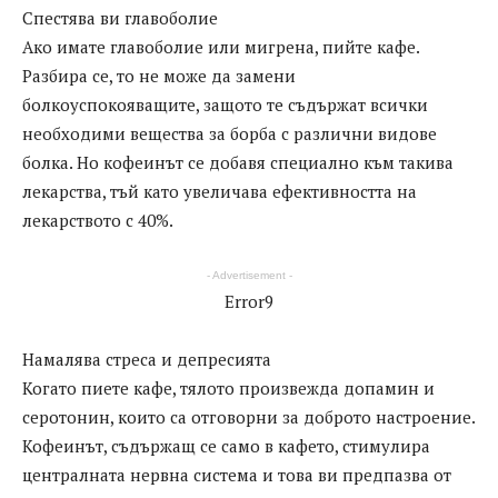
Спестява ви главоболие
Ако имате главоболие или мигрена, пийте кафе.
Разбира се, то не може да замени
болкоуспокояващите, защото те съдържат всички
необходими вещества за борба с различни видове
болка. Но кофеинът се добавя специално към такива
лекарства, тъй като увеличава ефективността на
лекарството с 40%.
- Advertisement -
Error9
Намалява стреса и депресията
Когато пиете кафе, тялото произвежда допамин и
серотонин, които са отговорни за доброто настроение.
Кофеинът, съдържащ се само в кафето, стимулира
централната нервна система и това ви предпазва от