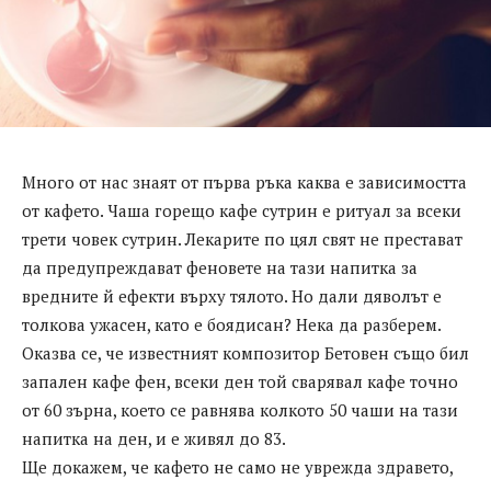
Много от нас знаят от първа ръка каква е зависимостта
от кафето. Чаша горещо кафе сутрин е ритуал за всеки
трети човек сутрин. Лекарите по цял свят не престават
да предупреждават феновете на тази напитка за
вредните й ефекти върху тялото. Но дали дяволът е
толкова ужасен, като е боядисан? Нека да разберем.
Оказва се, че известният композитор Бетовен също бил
запален кафе фен, всеки ден той сварявал кафе точно
от 60 зърна, което се равнява колкото 50 чаши на тази
напитка на ден, и е живял до 83.
Ще докажем, че кафето не само не уврежда здравето,