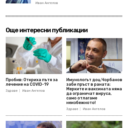
Иван Ангелов
Още интересни публикации
Пробив: Откриха пътя за
Имунологът доц.Чорбанов
лечение на COVID-19
заби пръст в раната:
Мерките и ваксината няма
Здраве
Иван Ангелов
да ограничат вируса,
само отлагаме
неизбежното!
Здраве
Иван Ангелов