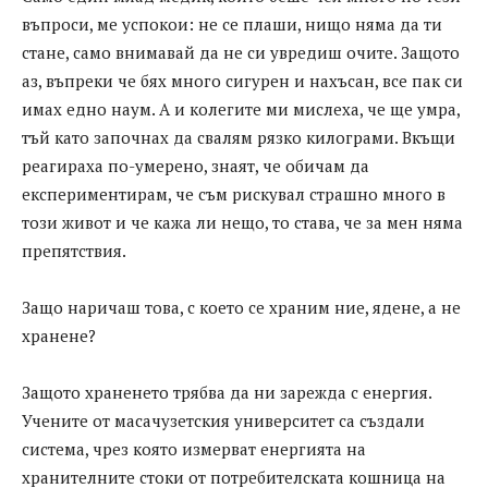
въпроси, ме успокои: не се плаши, нищо няма да ти
стане, само внимавай да не си увредиш очите. Защото
аз, въпреки че бях много сигурен и нахъсан, все пак си
имах едно наум. А и колегите ми мислеха, че ще умра,
тъй като започнах да свалям рязко килограми. Вкъщи
реагираха по-умерено, знаят, че обичам да
експериментирам, че съм рискувал страшно много в
този живот и че кажа ли нещо, то става, че за мен няма
препятствия.
Защо наричаш това, с което се храним ние, ядене, а не
хранене?
Защото храненето трябва да ни зарежда с енергия.
Учените от масачузетския университет са създали
система, чрез която измерват енергията на
хранителните стоки от потребителската кошница на