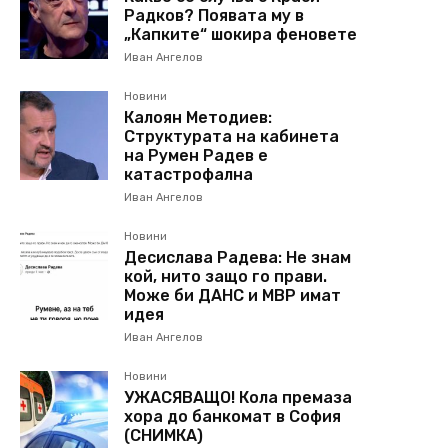
Радков? Появата му в
„Капките“ шокира феновете
Иван Ангелов
Новини
Калоян Методиев:
Структурата на кабинета
на Румен Радев е
катастрофална
Иван Ангелов
Новини
Десислава Радева: Не знам
кой, нито защо го прави.
Може би ДАНС и МВР имат
идея
Иван Ангелов
Новини
УЖАСЯВАЩО! Кола премаза
хора до банкомат в София
(СНИМКА)