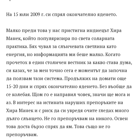
На 15 юли 2009 г. си спрял окончателно яденето.
Малко преди това у нас пристигна индиецът Хира
Манек, който популяризира по света соларната
практика. Бях чувал за слънчевата светлина като
енергия, но информацията ми беше малко. Когато
прочетох в един столичен вестник за какво става дума,
си казах, че за мен точно сега е моментът да започна
да ползвам тази система. Продължих на домати още
15-20 дни и спрях окончателно яденето. Без въобще да
се колебая. Щом го е направил човек, значи ще мога и
аз. В интерес на истината наруших препоръките на
Хира Манек и с риск да си увредя очите гледах много
дълго слънцето. Не го препоръчвам на никого. Освен
това доста бързо спрях да ям. Това също не го
препоръчвам.