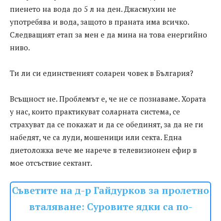
пиенето на вода до 5 л на ден. Джасмухин не
употребява и вода, защото в праната има всичко.
Следващият етап за мен е да мина на това енергийно
ниво.
Ти ли си единственият соларен човек в България?
Всъщност не. Проблемът е, че не се познаваме. Хората
у нас, които практикуват соларната система, се
страхуват да се покажат и да се обединят, за да не ги
набедят, че са луди, мошеници или секта. Една
диетоложка вече ме нарече в телевизионен ефир в
мое отсъствие сектант.
Съветите на д-р Гайдурков за пролетно
вталяване: Суровите ядки са по-