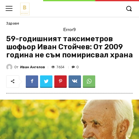
Здраве
Error9
59-годишният таксиметров
шофьор Иван Стойчев: От 2009
година не съм помирисвал храна
От
Иван Ангелов
7654
0