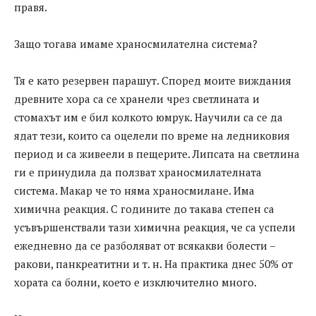
правя.
Защо тогава имаме храносмилателна система?
Тя е като резервен парашут. Според моите виждания
древните хора са се хранели чрез светлината и
стомахът им е бил колкото юмрук. Научили са се да
ядат тези, които са оцелели по време на ледниковия
период и са живеели в пещерите. Липсата на светлина
ги е принудила да ползват храносмилателната
система. Макар че то няма храносмилане. Има
химична реакция. С годините до такава степен са
усъвършенствали тази химична реакция, че са успели
ежедневно да се разболяват от всякакви болести –
ракови, панкреатитни и т. н. На практика днес 50% от
хората са болни, което е изключително много.