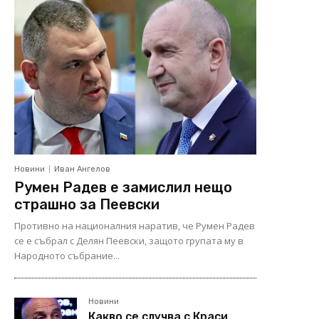
Новини
Иван Ангелов
Румен Радев е замислил нещо
страшно за Пеевски
Противно на националния наратив, че Румен Радев
се е събрал с Делян Пеевски, защото групата му в
Народното събрание...
Новини
Какво се случва с Краси