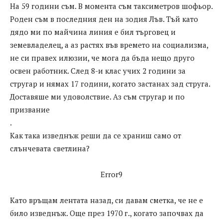
На 59 години съм. В момента съм таксиметров шофьор.
Роден съм в последния ден на зодия Лъв. Тъй като
дядо ми по майчина линия е бил търговец и
земевладелец, а аз растях във времето на социализма,
не си правех илюзии, че мога да бъда нещо друго
освен работник. След 8-и клас учих 2 години за
стругар и нямах 17 години, когато застанах зад струга.
Доставяше ми удоволствие. Аз съм стругар и по
призвание
.
Как така изведнъж реши да се храниш само от
слънчевата светлина?
Error9
Като връщам лентата назад, си давам сметка, че не е
било изведнъж. Още през 1970 г., когато започвах да