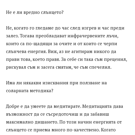
Не е ли вредно слънцето?
Не, когато го гледаме до час след изгрев и час преди
залез. Тогава преобладават инфрачервените лъчи,
които са по-щадящи за очите и от които се черпи
слънчева енергия. Виж, аз не агитирам никого да
прави това, което правя. За себе си така съм преценил,
рискувал съм и засега смятам, че съм спечелил.
Има ли някакви изисквания при ползване на
соларната методика?
Добре е да умеете да медитирате. Медитацията дава
възможност да се съсредоточиш и да забавиш
максимално дишането. По този начин енергията от
слънцето се приема много по-качествено. Когато