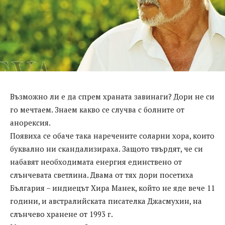
Възможно ли е да спрем храната завинаги? Дори не си
го мечтаем. Знаем какво се случва с болните от
анорексия.
Появиха се обаче така наречените соларни хора, които
буквално ни скандализираха. Защото твърдят, че си
набавят необходимата енергия единствено от
слънчевата светлина. Двама от тях дори посетиха
България – индиецът Хира Манек, който не яде вече 11
години, и австралийската писателка Джасмухин, на
слънчево хранене от 1993 г.