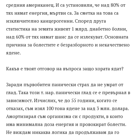
средния американец. И са установили, че над 80% от
тях нямат енергия, мъртви са. За сметка на това са
изключително канцерогенни. Според друга
статистика на земята живеят 1 млрд. диабетно болни,
над 60% от тях нямат шанс да се излекуват. Основната
причина за болестите е безразборното и некачествено
ядене.
Какъв е твоят отговор на въпроса защо хората ядат?
Заради първобитен панически страх да не умрат от
глад. Така този т. нар. панически глад се е превърнал в
зависимост. Изчислих, че до 55 години, когато се
отказах, съм изял 100 тона ядене за над 3 млн. долара.
Амортизирал съм организма си с продукти, в които
има минимална доза енергия и провокират болести.
Не виждам никаква логика да продължавам да го