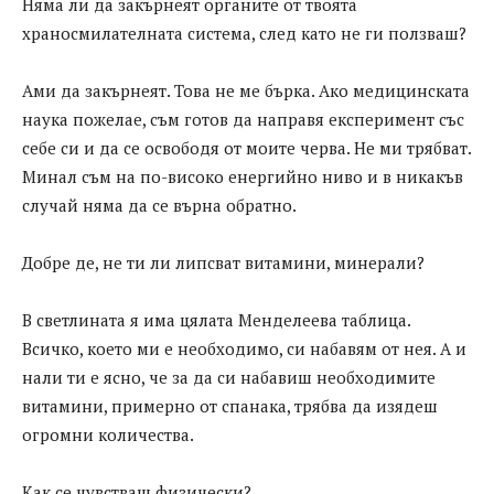
Няма ли да закърнеят органите от твоята
храносмилателната система, след като не ги ползваш?
Ами да закърнеят. Това не ме бърка. Ако медицинската
наука пожелае, съм готов да направя експеримент със
себе си и да се освободя от моите черва. Не ми трябват.
Минал съм на по-високо енергийно ниво и в никакъв
случай няма да се върна обратно.
Добре де, не ти ли липсват витамини, минерали?
В светлината я има цялата Менделеева таблица.
Всичко, което ми е необходимо, си набавям от нея. А и
нали ти е ясно, че за да си набавиш необходимите
витамини, примерно от спанака, трябва да изядеш
огромни количества.
Как се чувстваш физически?