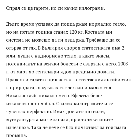
Спрял си цигарите, но си качил килограми.
Дълго време успявах да поддържам нормално тегло,
но на петата година станах 120 кг. Костната ми
система не можеше да ги издържа. Трябваше да се
отърва от тях. В България според статистиката има 2
млн. души с наднормено тегло, а както знаем,
потенциалът на всички болести е свързан с него. 2008
г. от март до септември ядох предимно домати.
Правех си салата с див чесън – естествения антибиотик
в природата, овкусявах със зехтин и малко сол.
Никакъв хляб, никакво месо. Ефектът беше
изключително добър. Свалих килограмите и се
чувствах перфектно. Имах достатъчно сили,
мускулатурата ми се запази, просто тлъстините
изчезнаха. Така че вече се бях подготвил за голямата
промяна.