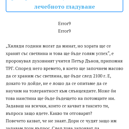
лечебното гладуване
Error9
Error9
„Хиляди години могат да минат, но хората ще се
хранят със светлина и това ще бъде голям успех“, е
пророкувал духовният учител Петър Дънов, припомня
ТРГ. Според него времето, в което ще започнем масово
да се храним със светлина, ще бъде след 2100 г. Е,
докато то дойде, не е лошо да се опитаме да се
научим на толерантност към слънцеядите. Може би
това наистина ще бъде бъдещето на потомците ни.
Задаваш на всички, които се качват в таксито ти,
въпроса защо ядете. Какво ти отговарят?
Повечето казват, че не знаят. Дори се чудят защо им
задавам този въпрос. След това започват да