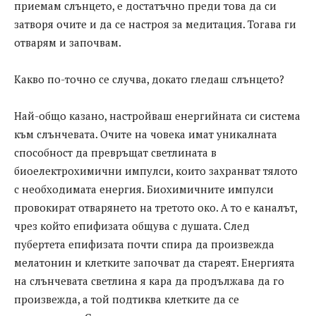
приемам слънцето, е достатъчно преди това да си
затворя очите и да се настроя за медитация. Тогава ги
отварям и започвам.
Какво по-точно се случва, докато гледаш слънцето?
Най-общо казано, настройваш енергийната си система
към слънчевата. Очите на човека имат уникалната
способност да превръщат светлината в
биоелектрохимични импулси, които захранват тялото
с необходимата енергия. Биохимичните импулси
провокират отварянето на третото око. А то е каналът,
чрез който епифизата общува с душата. След
пубертета епифизата почти спира да произвежда
мелатонин и клетките започват да стареят. Енергията
на слънчевата светлина я кара да продължава да го
произвежда, а той подтиква клетките да се