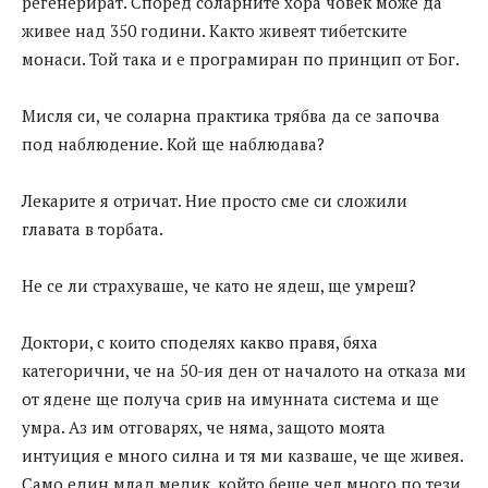
регенерират. Според соларните хора човек може да
живее над 350 години. Както живеят тибетските
монаси. Той така и е програмиран по принцип от Бог.
Мисля си, че соларна практика трябва да се започва
под наблюдение. Кой ще наблюдава?
Лекарите я отричат. Ние просто сме си сложили
главата в торбата.
Не се ли страхуваше, че като не ядеш, ще умреш?
Доктори, с които споделях какво правя, бяха
категорични, че на 50-ия ден от началото на отказа ми
от ядене ще получа срив на имунната система и ще
умра. Аз им отговарях, че няма, защото моята
интуиция е много силна и тя ми казваше, че ще живея.
Само един млад медик, който беше чел много по тези