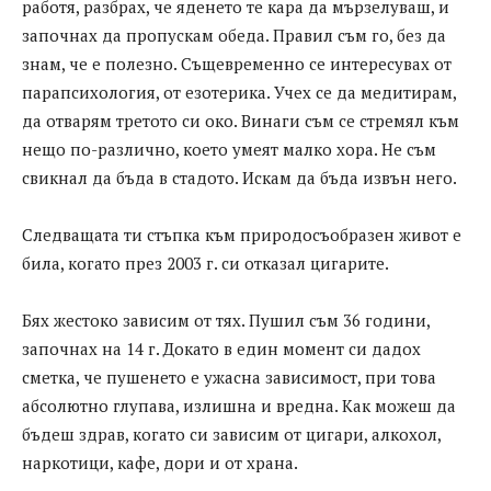
работя, разбрах, че яденето те кара да мързелуваш, и
започнах да пропускам обеда. Правил съм го, без да
знам, че е полезно. Същевременно се интересувах от
парапсихология, от езотерика. Учех се да медитирам,
да отварям третото си око. Винаги съм се стремял към
нещо по-различно, което умеят малко хора. Не съм
свикнал да бъда в стадото. Искам да бъда извън него.
Следващата ти стъпка към природосъобразен живот е
била, когато през 2003 г. си отказал цигарите.
Бях жестоко зависим от тях. Пушил съм 36 години,
започнах на 14 г. Докато в един момент си дадох
сметка, че пушенето е ужасна зависимост, при това
абсолютно глупава, излишна и вредна. Как можеш да
бъдеш здрав, когато си зависим от цигари, алкохол,
наркотици, кафе, дори и от храна.