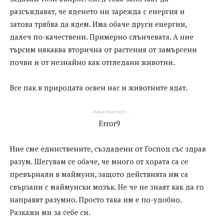
разсъждават, че яденето ни зарежда с енергия и
затова трябва да ядем. Има обаче други енергии,
далеч по-качествени. Примерно слънчевата. А ние
търсим някаква вторична от растения от замърсени
почви и от незнайно как отгледани животни.
Все пак в природата освен нас и животните ядат.
- Advertisement -
Error9
Ние сме единствените, създадени от Господ със здрав
разум. Шегувам се обаче, че много от хората са се
превърнали в маймуни, защото действията им са
свързани с маймунски мозък. Не че не знаят как да го
направят разумно. Просто така им е по-удобно.
Разкажи ми за себе си.