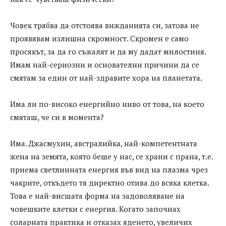
Човек трябва да отстоява вижданията си, затова не
проявявам излишна скромност. Скромен е само
просякът, за да го съжалят и да му дадат милостиня.
Имам най-сериозни и основателни причини да се
смятам за един от най-здравите хора на планетата.
Има ли по-високо енергийно ниво от това, на което
смяташ, че си в момента?
Има. Джасмухин, австралийка, най-компетентната
жена на земята, която беше у нас, се храни с прана, т.е.
приема светлинната енергия във вид на плазма чрез
чакрите, откъдето тя директно отива до всяка клетка.
Това е най-висшата форма на задоволяване на
човешките клетки с енергия. Когато започнах
соларната практика и отказах яденето, увеличих