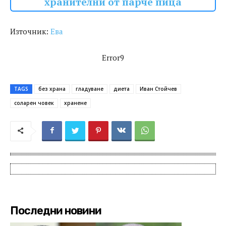
хранителни от парче пица
Източник:
Ева
Error9
TAGS
без храна
гладуване
диета
Иван Стойчев
соларен човек
хранене
Последни новини