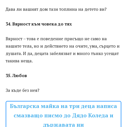
Дава ли вашият дом тази топлина на детето ви?
34. Вярност към човека до тях
Вярност – това е поведение присъщо не само на
нашите тела, но и действието на очите, ума, сърцето и
душата. И да, децата забелязват и много тънко усещат
такива неща.
35. Любов
За къде без нея?
Българска майка на три деца написа
смазващо писмо до Дядо Коледа и
държавата ни