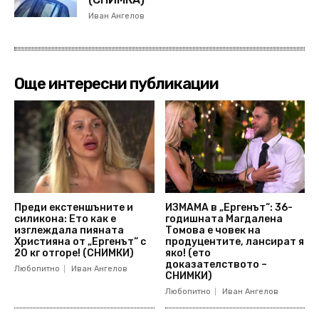
Иван Ангелов
Още интересни публикации
Преди екстеншъните и
ИЗМАМА в „Ергенът“: 36-
силикона: Ето как е
годишната Магдалена
изглеждала пияната
Томова е човек на
Християна от „Ергенът“ с
продуцентите, лансират я
20 кг отгоре! (СНИМКИ)
яко! (ето
доказателството –
Любопитно
Иван Ангелов
СНИМКИ)
Любопитно
Иван Ангелов