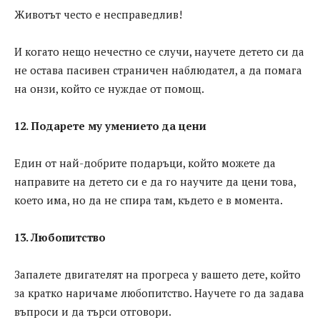
Животът често е несправедлив!
И когато нещо нечестно се случи, научете детето си да
не остава пасивен страничен наблюдател, а да помага
на онзи, който се нуждае от помощ.
12. Подарете му умението да цени
Един от най-добрите подаръци, който можете да
направите на детето си е да го научите да цени това,
което има, но да не спира там, където е в момента.
13. Любопитство
Запалете двигателят на прогреса у вашето дете, който
за кратко наричаме любопитство. Научете го да задава
въпроси и да търси отговори.