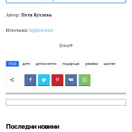
Автор:
Петя Кутлева
Източник:
highviewart
Error9
TAGS
дете
детска мечта
подаръци
усмивка
щастие
Последни новини