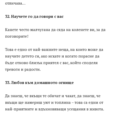
отличава…
32. Научете го да говори с вас
Канете често малчугана да сяда на коленете ви, за да
поговорите!
Това е едно от най-важните неща, на които може да
научите детето си, ако искате и когато порасне да
бъде отново близък приятел с вас, който споделя
тревоги и радости.
33. Любов към домашното огнище
Да знаеш, че вкъщи те обичат и чакат, да знаеш, че
вкъщи ще намериш уют и топлина – това са едни от
най-приятните и вдъхновяващи усещания в живота.