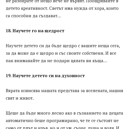
не разбирате от нещо вече не вървят. Поощрявайте в
детето креативност. Светът има нужда от хора, които
са способни да създават…
18. Научете го на щедрост
Научете детето си да бъде щедро с вашите неща сега,
за да може да е щедро и със своите собствени. И все
пак внимавайте да не подари цялата ви къща…
19. Научете детето си на духовност
Вярата извисява нашата представа за вселената, нашия
свят и живот.
Щеше да бъде много лесно ако в съзнанието на децата
автоматично беше програмирано, че те се състоят не
само от плът и кръв, но и от ум, сърце, душа и воля. И