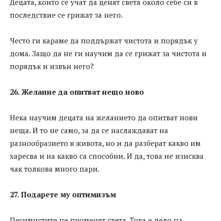
Децата, които се учат да ценят света около себе си в
последствие се грижат за него.
Често ги караме да поддържат чистота и порядък у
дома. Защо да не ги научим да се грижат за чистота и
порядък и извън него?
26. Желание да опитват нещо ново
Нека научим децата на желанието да опитват нови
неща. И то не само, за да се наслаждават на
разнообразието в живота, но и да разберат какво им
харесва и на какво са способни. И да, това не изисква
чак толкова много пари.
27. Подарете му оптимизъм
Песимистите не променят света. Това е дело на