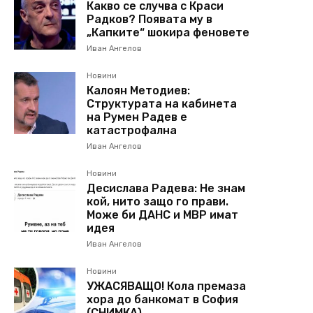
Какво се случва с Краси
Радков? Появата му в
„Капките“ шокира феновете
Иван Ангелов
Новини
Калоян Методиев:
Структурата на кабинета
на Румен Радев е
катастрофална
Иван Ангелов
Новини
Десислава Радева: Не знам
кой, нито защо го прави.
Може би ДАНС и МВР имат
идея
Иван Ангелов
Новини
УЖАСЯВАЩО! Кола премаза
хора до банкомат в София
(СНИМКА)