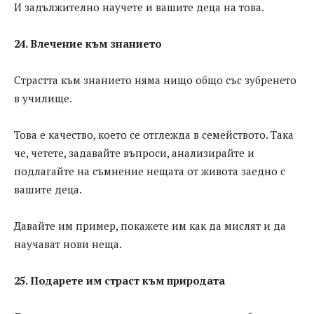
И задължително научете и вашите деца на това.
24. Влечение към знанието
Страстта към знанието няма нищо общо със зубренето
в училище.
Това е качество, което се отглежда в семейството. Така
че, четете, задавайте въпроси, анализирайте и
подлагайте на съмнение нещата от живота заедно с
вашите деца.
Давайте им пример, покажете им как да мислят и да
научават нови неща.
25. Подарете им страст към природата