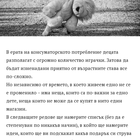
В ерата на консуматорското потребление децата
разполагат с огромно количество играчки. Затова да
бъдат изненадани приятно от възрастните става все
по-сложно.
Но независимо от времето, в което живеем едно не се
е променило – има неща, които са по-важни за едно
дете, неща които не може да се купят в нито един
магазин.
В следващите редове ще намерите списък (без да е
степенуван по никакъв начин), в който ще намерите
идеи, които ще ви подскажат какъв подарък си струва