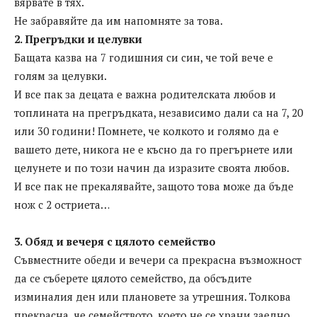
вярвате в тях.
Не забравяйте да им напомняте за това.
2. Прегръдки и целувки
Бащата казва на 7 годишния си син, че той вече е
голям за целувки.
И все пак за децата е важна родителската любов и
топлината на прегръдката, независимо дали са на 7, 20
или 30 години! Помнете, че колкото и голямо да е
вашето дете, никога не е късно да го прегърнете или
целунете и по този начин да изразите своята любов.
И все пак не прекалявайте, защото това може да бъде
нож с 2 остриета…
3. Обяд и вечеря с цялото семейство
Съвместните обеди и вечери са прекрасна възможност
да се съберете цялото семейство, да обсъдите
изминалия ден или плановете за утрешния. Толкова
прекрасна, че семейството, което не се храни заедно