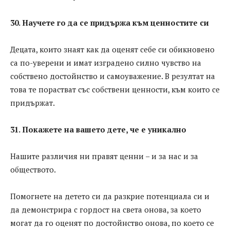
30. Научете го да се придържа към ценностите си
Децата, които знаят как да оценят себе си обикновено
са по-уверени и имат изградено силно чувство на
собствено достойнство и самоуважение. В резултат на
това те порастват със собствени ценности, към които се
придържат.
31. Покажете на вашето дете, че е уникално
Нашите различия ни правят ценни – и за нас и за
обществото.
Помогнете на детето си да разкрие потенциала си и
да демонстрира с гордост на света онова, за което
могат да го оценят по достойнство онова, по което се