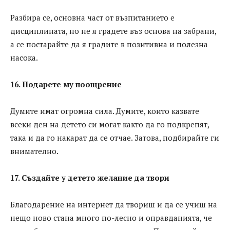
Разбира се, основна част от възпитанието е
дисциплината, но не я градете въз основа на забрани,
а се постарайте да я градите в позитивна и полезна
насока.
16. Подарете му поощрение
Думите имат огромна сила. Думите, които казвате
всеки ден на детето си могат както да го подкрепят,
така и да го накарат да се отчае. Затова, подбирайте ги
внимателно.
17. Създайте у детето желание да твори
Благодарение на интернет да твориш и да се учиш на
нещо ново стана много по-лесно и оправданията, че