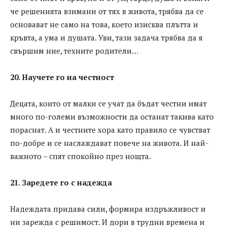
че решенията взимани от тях в живота, трябва да се
основават не само на това, което изисква плътта и
кръвта, а ума и душата. Уви, тази задача трябва да я
свършим ние, техните родители…
20. Научете го на честност
Децата, които от малки се учат да бъдат честни имат
много по-големи възможности да останат такива като
пораснат. А и честните хора като правило се чувстват
по-добре и се наслаждават повече на живота. И най-
важното – спят спокойно през нощта.
21. Заредете го с надежда
Надеждата придава сили, формира издръжливост и
ни зарежда с решимост. И дори в трудни времена и