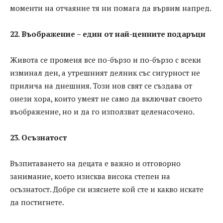
моменти на отчаяние тя ни помага да вървим напред.
22. Въображение – един от най-ценните подаръци
Живота се променя все по-бързо и по-бързо с всеки
изминал ден, а утрешният делник със сигурност не
прилича на днешния. Този нов свят се създава от
онези хора, които умеят не само да включват своето
въображение, но и да го използват целенасочено.
23. Осъзнатост
Възпитаването на децата е важно и отговорно
занимание, което изисква висока степен на
осъзнатост. Добре си изяснете кой сте и какво искате
да постигнете.