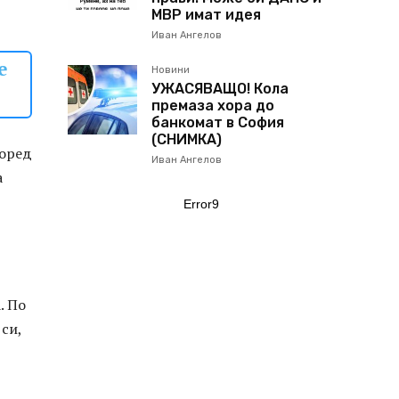
МВР имат идея
Иван Ангелов
е
Новини
УЖАСЯВАЩО! Кола
премаза хора до
банкомат в София
(СНИМКА)
поред
Иван Ангелов
а
Error9
. По
си,