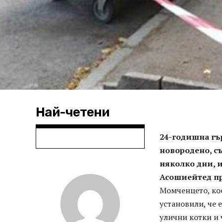
Най-четени
24-годишна гър
новородено, с
няколко дни, и
Асошиейтед пр
Момченцето, кое
установили, че 
улични котки и 