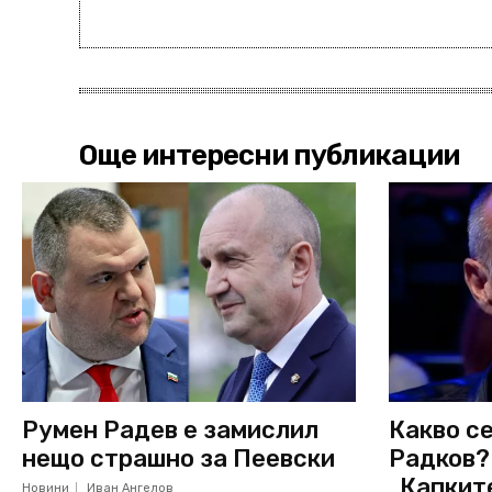
Още интересни публикации
Румен Радев е замислил
Какво се
нещо страшно за Пеевски
Радков?
„Капкит
Новини
Иван Ангелов