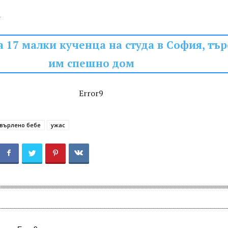
А
 17 малки кученца на студа в София, тър
им спешно дом
Error9
върлено бебе
ужас