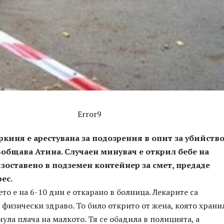
Error9
киня е арестувана за подозрения в опит за убийство
ъобщава Атина. Случаен минувач е открил бебе на
зоставено в подземен контейнер за смет, предаде
ес.
то е на 6-10 дни е откарано в болница. Лекарите са
е физически здраво. То било открито от жена, която храни
чула плача на малкото. Тя се обадила в полицията, а