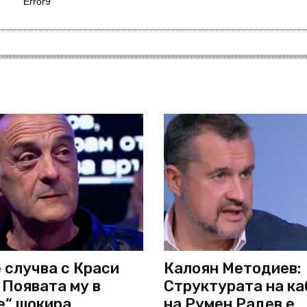
Error9
 случва с Краси
Калоян Методиев:
 Появата му в
Структурата на к
е“ шокира
на Румен Радев е