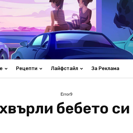
е
Рецепти
Лайфстайл
За Реклама
Error9
хвърли бебето си