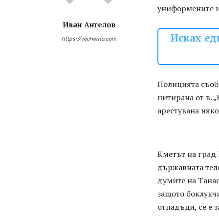
униформените и
Иван Ангелов
Исках ед
https://vecherno.com
Полицията съобщ
цитирана от в. 
арестувана няко
Кметът на град 
държавната теле
думите на Танас
защото боклукч
отпадъци, се е 