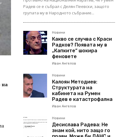
Противно на националния наратив, че Румен
Радев се е събрал с Делян Пеевски, защото
групата му в Народното събрание...
Новини
Какво се случва с Краси
Радков? Появата му в
„Капките“ шокира
феновете
Иван Ангелов
Новини
Калоян Методиев:
 на
Структурата на
кабинета на Румен
Радев е катастрофална
Иван Ангелов
Новини
Десислава Радева: Не
ла
знам кой, нито защо го
прави. Може би ДАНС и