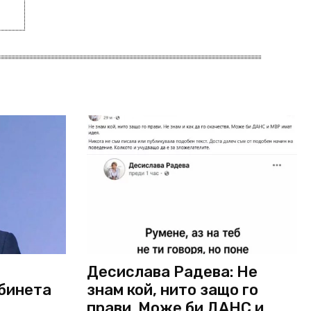
Десислава Радева: Не
абинета
знам кой, нито защо го
прави. Може би ДАНС и