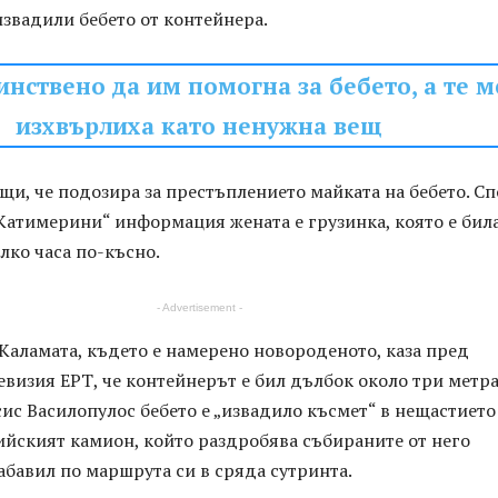
звадили бебето от контейнера.
инствено да им помогна за бебето, а те м
изхвърлиха като ненужна вещ
и, че подозира за престъплението майката на бебето. С
„Катимерини“ информация жената е грузинка, която е бил
лко часа по-късно.
- Advertisement -
Каламата, където е намерено новороденото, каза пред
визия ЕРТ, че контейнерът е бил дълбок около три метра
ис Василопулос бебето е „извадило късмет“ в нещастието 
ийският камион, който раздробява събираните от него
забавил по маршрута си в сряда сутринта.