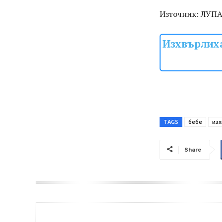
Източник: ЛУП
Изхвърлиха
TAGS
бебе
изх
Share