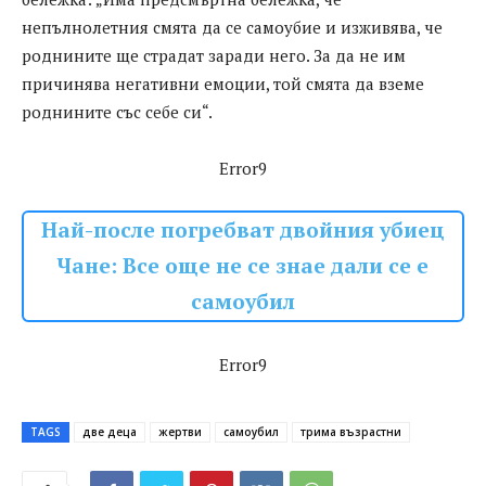
непълнолетния смята да се самоубие и изживява, че
роднините ще страдат заради него. За да не им
причинява негативни емоции, той смята да вземе
роднините със себе си“.
Error9
Най-после погребват двойния убиец
Чане: Все още не се знае дали се е
самоубил
Error9
TAGS
две деца
жертви
самоубил
трима възрастни