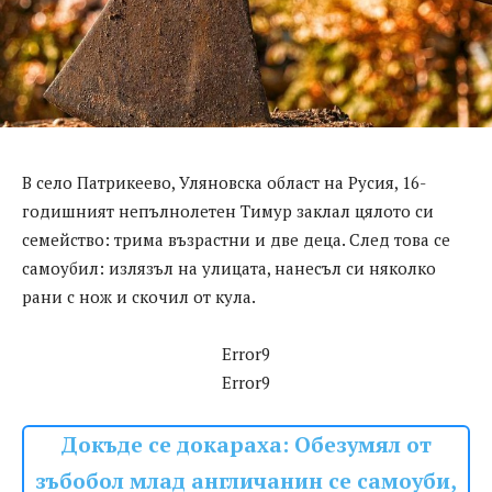
В село Патрикеево, Уляновска област на Русия, 16-
годишният непълнолетен Тимур заклал цялото си
семейство: трима възрастни и две деца. След това се
самоубил: излязъл на улицата, нанесъл си няколко
рани с нож и скочил от кула.
Error9
Error9
Докъде се докараха: Обезумял от
зъбобол млад англичанин се самоуби,