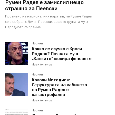
Румен Радев е замислил нещо
страшно за Пеевски
Противно на националния наратив, че Румен Радев
се е събрал с Делян Пеевски, защото групата му в
Народното събрание...
Новини
Какво се случва с Краси
Радков? Появата му в
„Капките“ шокира феновете
Иван Ангелов
Новини
Калоян Методиев:
Структурата на кабинета
на Румен Радев е
катастрофална
Иван Ангелов
Новини