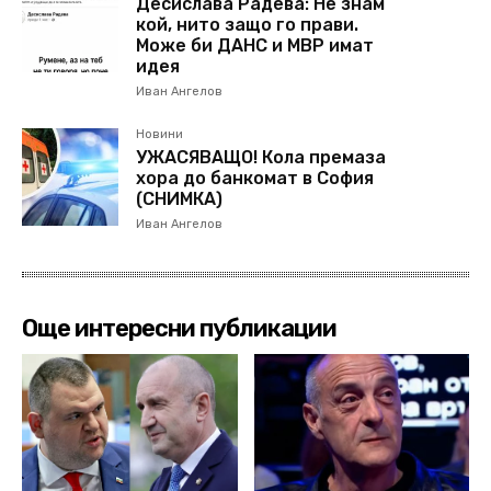
Десислава Радева: Не знам
кой, нито защо го прави.
Може би ДАНС и МВР имат
идея
Иван Ангелов
Новини
УЖАСЯВАЩО! Кола премаза
хора до банкомат в София
(СНИМКА)
Иван Ангелов
Още интересни публикации