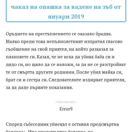
чакал на опашка за вадене на зъб от
януари 2019
Оръдието на престъплението се оказало брадва.
Малко преди това непълнолетният изпратил гласово
съобщение на свой приятел, на който разказал за
плановете си. Казал, че не иска да убива баба си и
дядо си, но щяло да се наложи, за да не се разстройват
те от смъртта другите роднини. После убил майка си,
брат си и сестра си. Следователите издирват приятеля,
за да даде първите показания.
- Advertisement -
Error9
Според събеседник убиецът е оставил предсмъртна
бележка: „Има предсмъртна бележка, че