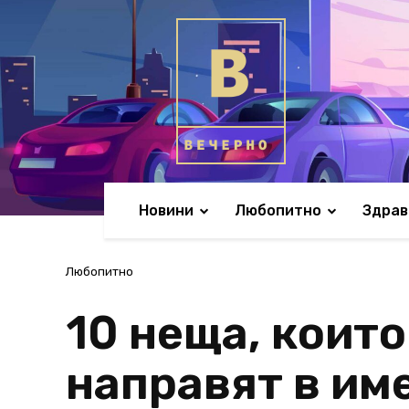
Новини
Любопитно
Здрав
Любопитно
10 неща, които
направят в им