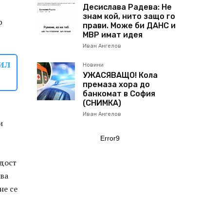
Десислава Радева: Не
знам кой, нито защо го
р
прави. Може би ДАНС и
МВР имат идея
Иван Ангелов
ил
Новини
УЖАСЯВАЩО! Кола
премаза хора до
банкомат в София
(СНИМКА)
Иван Ангелов
и
Error9
адост
ува
не се