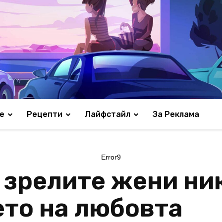
е
Рецепти
Лайфстайл
За Реклама
Error9
 зрелите жени ни
ето на любовта