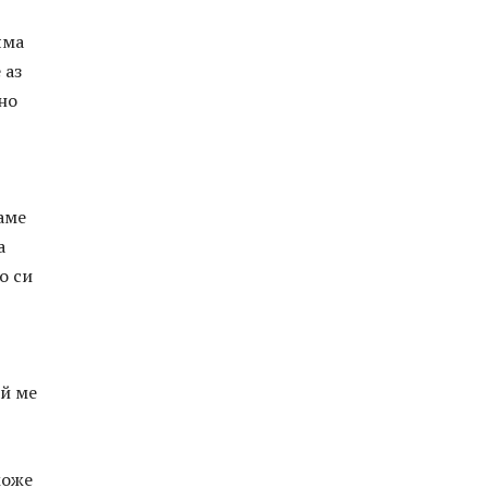
яма
 аз
йно
аме
а
о си
ой ме
може