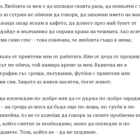
ан. Любовта за мен е да изглади своята риза, да помълчи с
о аз сутрин не обичам да говоря, да запомни името на мо
ъжици захар искам в кафето, да донесе през май букет от
 дойде и мълчаливо да оправи крана на чешмата. Ако вси
има само секс – това означава, че любовта също я няма;
мъжа от приятели или от работата. Или от деца от преди
ът ме обича, той намира време за мен. Включва ме в
график със срещи, пътувания, футбол с приятели или
ия син. Защото аз живея наситен, богат живот.
я да изглеждам по-добре или да се държа по-добре заради
– на среща аз мога да бъда още по-лоша, по-груба и по-
инейна. Аз не се колебая да говоря за своите проблеми и
, който сметне за необходимо, може да погледне и по-
далече. Този, който не – да ме подмине.