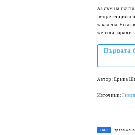
Аз съм на почти
непретенциозна.
закалена. Но аз
жертви заради т
Първата 
Автор: Ерика Ш
Източник:
Гнез
TAGS
зряла жена