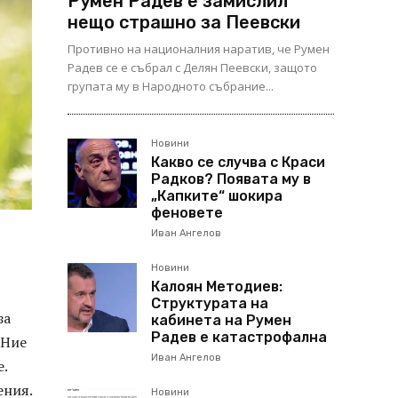
Румен Радев е замислил
нещо страшно за Пеевски
Противно на националния наратив, че Румен
Радев се е събрал с Делян Пеевски, защото
групата му в Народното събрание...
Новини
Какво се случва с Краси
Радков? Появата му в
„Капките“ шокира
феновете
Иван Ангелов
Новини
Калоян Методиев:
Структурата на
за
кабинета на Румен
Радев е катастрофална
 Ние
Иван Ангелов
.
ения.
Новини