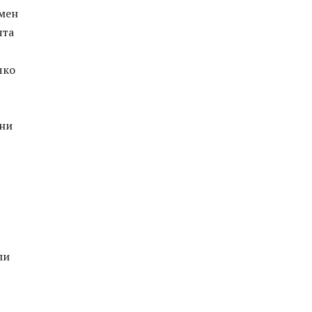
 мен
ята
чко
шни
ли