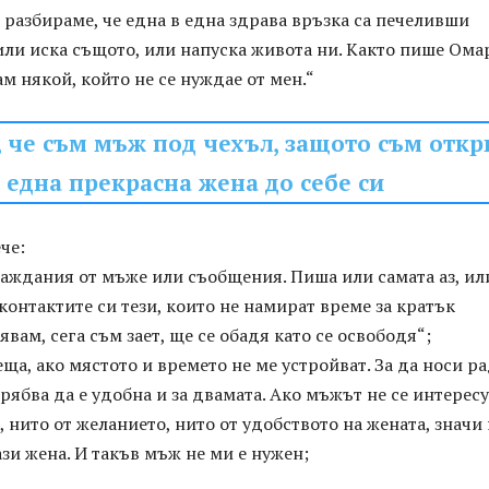
 разбираме, че една в една здрава връзка са печеливши
ли иска същото, или напуска живота ни. Както пише Ома
ам някой, който не се нуждае от мен.“
, че съм мъж под чехъл, защото съм откр
една прекрасна жена до себе си
че:
баждания от мъже или съобщения. Пиша или самата аз, ил
контактите си тези, които не намират време за кратък
явам, сега съм зает, ще се обадя като се освободя“;
реща, ако мястото и времето не ме устройват. За да носи р
трябва да е удобна и за двамата. Ако мъжът не се интерес
, нито от желанието, нито от удобството на жената, значи 
ази жена. И такъв мъж не ми е нужен;