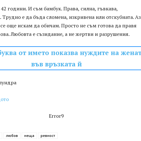
 42 години. И съм бамбук. Права, силна, гъвкава,
 Трудно е да бъда сломена, изкривена или отскубната. А
 все още искам да обичам. Просто не съм готова да правя
ова. Любовта е съзидание, а не жертви и разрушения.
буква от името показва нуждите на жена
във връзката й
пундра
дото
Error9
любов
неща
ревност