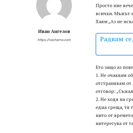
Просто ние вече
всички. Мъжът и
Хаям „Аз не иск
Иван Ангелов
Радвам се
https://vecherno.com
Ето защо аз пове
1. Не очаквам о
отстранявам от 
отговор: „Съжал
2. Не ходя на с
една среща, тя 
нито от времето
интересува от т