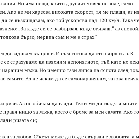
вания. Но има неща, които другият човек не знае, само
ен. Ако не ми харесва високата скорост, тя ме плаши, аз н
 да се възхищавам, ако той ускорява над 120 км/ч. Така че
азнено: „За къде си се разбързал, къде отиваш,“ аз споко
толкова бързо, нервна съм и ме е страх.“
ам да задавам въпроси. И съм готова да отговоря и аз. В
е се страхуваме да изясним непонятното, тъй като не иск
 нараним мъжа. Но именно тази липса на яснота след тов
нас самите. Аз не искам да се самонаранявам, затова всичк
ки ризи. Аз не обичам да гладя. Тежи ми да гладя и моите
не правя нищо за мъжа, което е бреме за мен самата. Ако т
глади ризата си;
екса за любов. С*ксът може да бъде свързан с любовта, а 