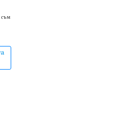
з съм
та