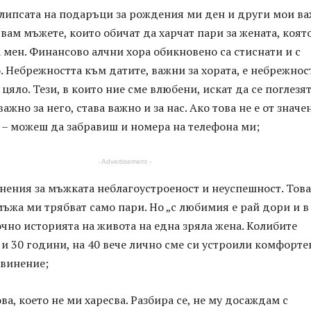
 липсата на подаръци за рождения ми ден и други мои в
вам мъжете, които обичат да харчат пари за жената, коят
за мен. Финансово алчни хора обикновено са стиснати и с
. Небрежността към датите, важни за хората, е небрежнос
цяло. Тези, в които ние сме влюбени, искат да се поглезят
важно за него, става важно и за нас. Ако това не е от значе
 – можеш да забравиш и номера на телефона ми;
- Advertisement -
инения за мъжката неблагоустроеност и неуспешност. Това
 мъжа ми трябват само пари. Но „с любимия е рай дори и в
точно историята на живота на една зряла жена. Колибите
 и 30 години, на 40 вече лично сме си устроили комфорте
звинение;
ова, което не ми харесва. Разбира се, не му досаждам с