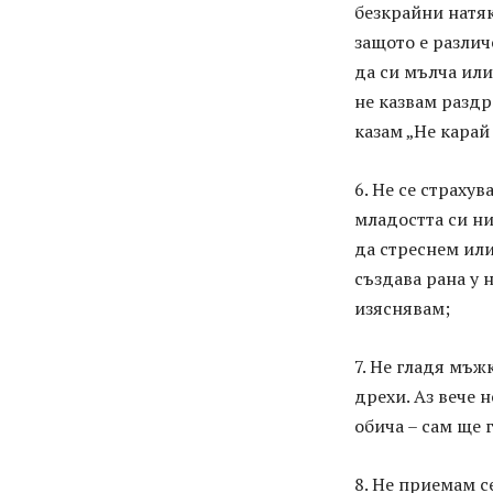
безкрайни натяк
защото е различ
да си мълча или
не казвам раздр
казам „Не карай 
6. Не се страхув
младостта си ни
да стреснем или
създава рана у 
изяснявам;
7. Не гладя мъж
дрехи. Аз вече 
обича – сам ще 
8. Не приемам с