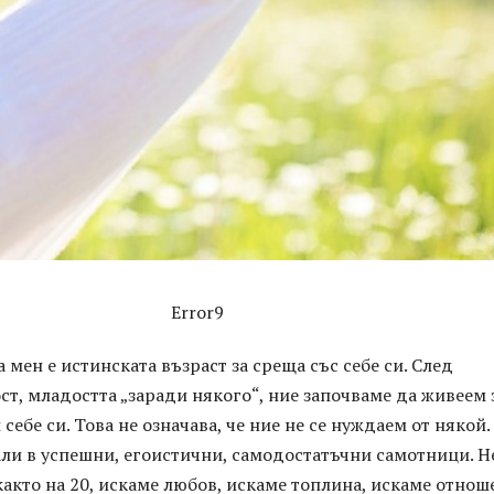
Error9
а мен е истинската възраст за среща със себе си. След
ст, младостта „заради някого“, ние започваме да живеем 
 себе си. Това не означава, че ние не се нуждаем от някой.
ли в успешни, егоистични, самодостатъчни самотници. Не
както на 20, искаме любов, искаме топлина, искаме отнош