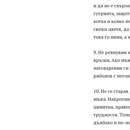
и да не е свърз
сутринта, защот
котка и колко л
свежи цветя, да
това го няма, а 
9. Не ревнувам 
връзки. Ако мъж
натоварения си 
риболов с негов
10. Не се стара
мъжа. Напротив 
цинична, правол
трудности. Този
дълбоко и по-на