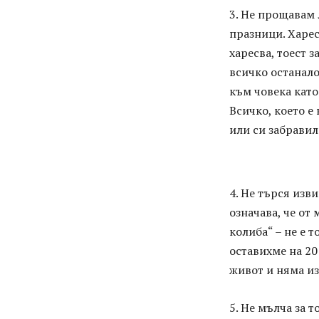
3. Не прощавам
празници. Харес
харесва, тоест 
всичко останало
към човека като 
Всичко, което е 
или си забравил
4. Не търся изв
означава, че от
колиба“ – не е 
оставихме на 20
живот и няма и
5. Не мълча за т