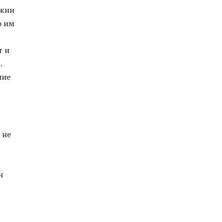
ажни
о им
т и
.
ние
 не
н