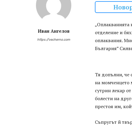
Новор
„Оплакванията н
Иван Ангелов
отделение и бях
оплаквания. Мно
https://vecherno.com
България” Силви
Тя допълни, че 
на момченцето м
сутрин лекар от
болести на друг
престоя им, койт
Съпругът й твър