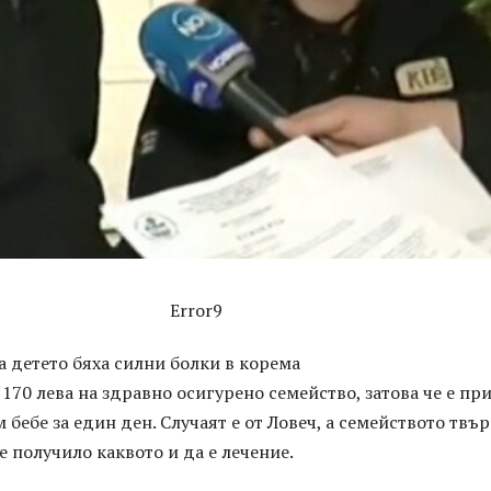
Error9
 детето бяха силни болки в корема
170 лева на здравно осигурено семейство, затова че е пр
 бебе за един ден. Случаят е от Ловеч, а семейството твъ
 е получило каквото и да е лечение.