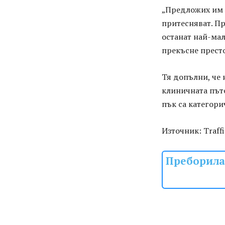
„Предложих им 
притесняват. Пр
останат най-мал
прекъсне престо
Тя допълни, че 
клиничната пъте
пък са категори
Източник: Traff
Преборила