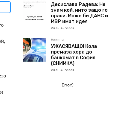
Десислава Радева: Не
знам кой, нито защо го
прави. Може би ДАНС и
МВР имат идея
то
Иван Ангелов
ей,
Новини
УЖАСЯВАЩО! Кола
премаза хора до
банкомат в София
(СНИМКА)
Иван Ангелов
ето
Error9
ни
.