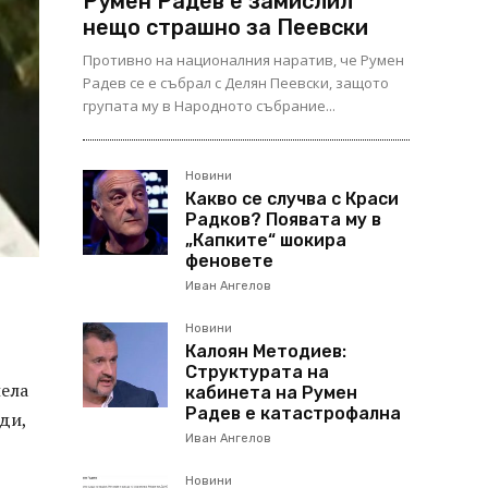
Румен Радев е замислил
нещо страшно за Пеевски
Противно на националния наратив, че Румен
Радев се е събрал с Делян Пеевски, защото
групата му в Народното събрание...
Новини
Какво се случва с Краси
Радков? Появата му в
„Капките“ шокира
феновете
Иван Ангелов
Новини
Калоян Методиев:
Структурата на
иела
кабинета на Румен
Радев е катастрофална
рди,
Иван Ангелов
Новини