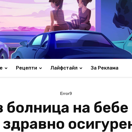
е
Рецепти
Лайфстайл
За Реклама
Error9
в болница на бебе 
 здравно осигуре