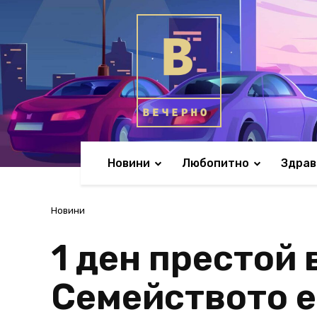
Новини
Любопитно
Здрав
Новини
1 ден престой 
Семейството е