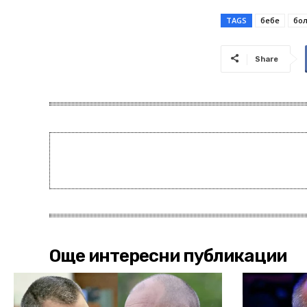
TAGS
бебе
бо
Share
Още интересни публикации