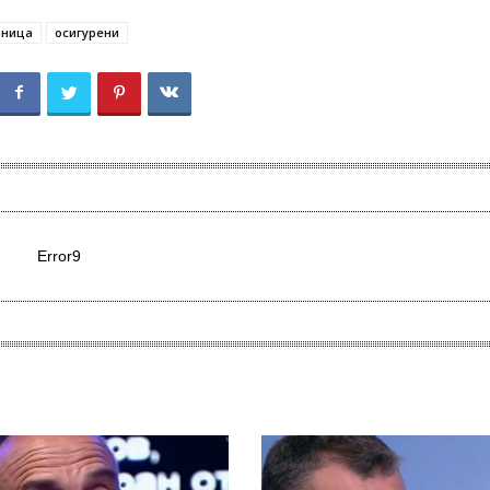
лница
осигурени
Error9