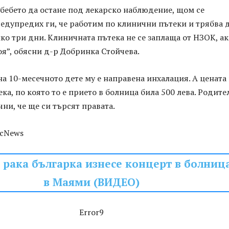
бебето да остане под лекарско наблюдение, щом се
едупредих ги, че работим по клинични пътеки и трябва 
ко три дни. Клиничната пътека не се заплаща от НЗОК, ак
я”, обясни д-р Добринка Стойчева.
на 10-месечното дете му е направена инхалация. А цената
ка, по която то е прието в болница била 500 лева. Родите
чни, че ще си търсят правата.
icNews
 рака българка изнесе концерт в болниц
в Маями (ВИДЕО)
Error9