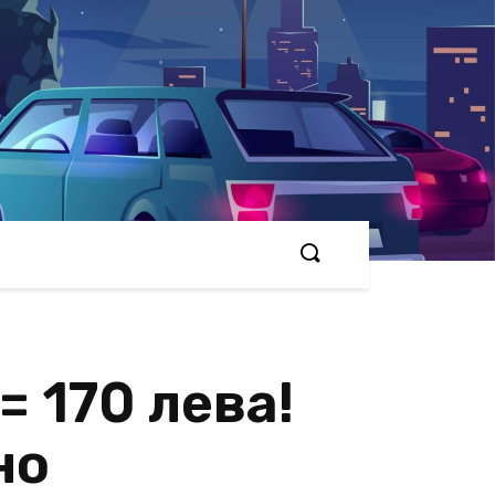
= 170 лева!
но