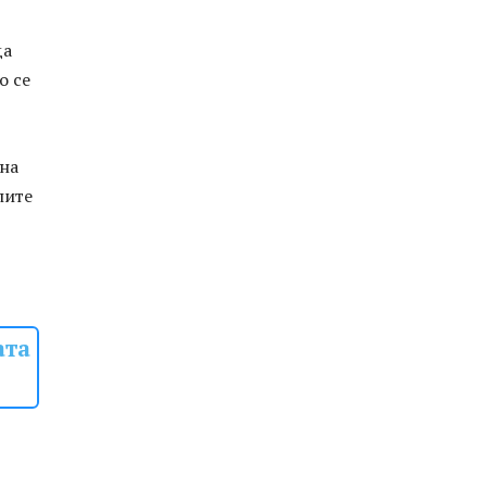
да
о се
 на
лите
ата