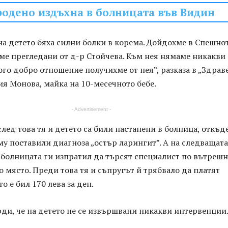
одено издъхна в болницата във Видин
а детето бяха силни болки в корема. Дойдохме в Спешно
ме прегледани от д-р Стойчева. Към нея нямаме никакви
го добро отношение получихме от нея”, разказа в „Здрав
я Монова, майка на 10-месечното бебе.
- Advertisement -
след това тя и детето са били настанени в болница, откъд
у поставили диагноза „остър ларингит”. А на следващата
 болницата ги изпратил да търсят специалист по вътреш
о място. Преди това тя и съпругът й трябвало да платят
о е бил 170 лева за ден.
ди, че на детето не се извършвани никакви интервенции