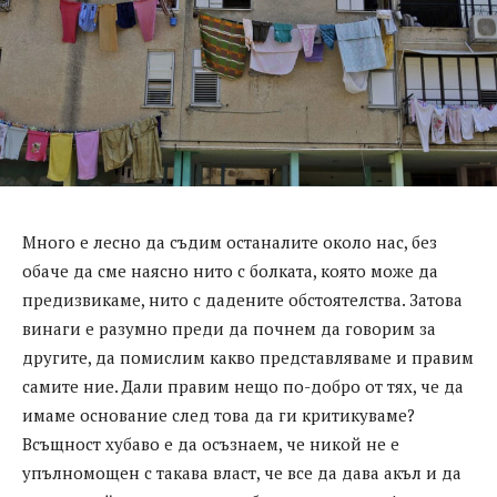
Много е лесно да съдим останалите около нас, без
обаче да сме наясно нито с болката, която може да
предизвикаме, нито с дадените обстоятелства. Затова
винаги е разумно преди да почнем да говорим за
другите, да помислим какво представляваме и правим
самите ние. Дали правим нещо по-добро от тях, че да
имаме основание след това да ги критикуваме?
Всъщност хубаво е да осъзнаем, че никой не е
упълномощен с такава власт, че все да дава акъл и да