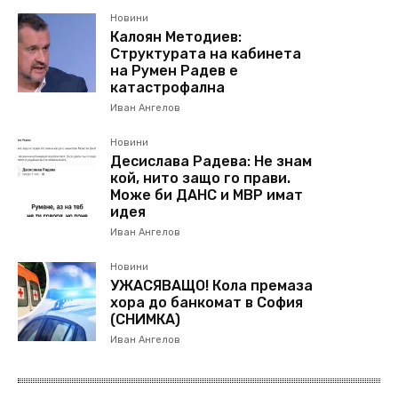
Новини
Калоян Методиев:
Структурата на кабинета
на Румен Радев е
катастрофална
Иван Ангелов
Новини
Десислава Радева: Не знам
кой, нито защо го прави.
Може би ДАНС и МВР имат
идея
Иван Ангелов
Новини
УЖАСЯВАЩО! Кола премаза
хора до банкомат в София
(СНИМКА)
Иван Ангелов