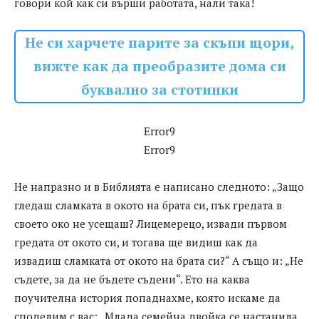
говори кой как си върши работата, нали така!
Не си харчете парите за скъпи щори,
вижте как да преобразите дома си
буквално за стотинки
Error9
Error9
Не напразно и в Библията е написано следното: „Защо
гледаш сламката в окото на брата си, пък гредата в
своето око не усещаш? Лицемерецо, извади първом
гредата от окото си, и тогава ще видиш как да
извадиш сламката от окото на брата си?“ А също и: „Не
съдете, за да не бъдете съдени“. Ето на каква
поучителна история попаднахме, която искаме да
споделим с вас: „Млада семейна двойка се настанила