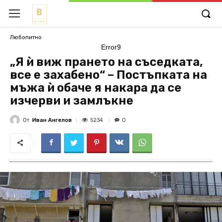
Любопитно
Error9
„Я ѝ виж прането на съседката,
все е захабено“ – Постъпката на
мъжа ѝ обаче я накара да се
изчерви и замлъкне
От
Иван Ангелов
5234
0