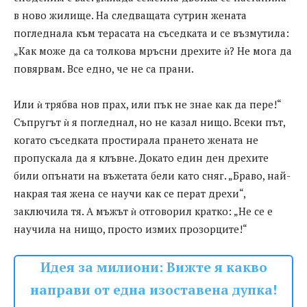
в ново жилище. На следващата сутрин жената
погледнала към терасата на съседката и се възмутила:
„Как може да са толкова мръсни дрехите ѝ? Не мога да
повярвам. Все едно, че не са прани.
Или ѝ трябва нов прах, или пък не знае как да пере!“
Съпругът ѝ я погледнал, но не казал нищо. Всеки път,
когато съседката простирала прането жената не
пропускала да я клъвне. Докато един ден дрехите
били опънати на въжетата бели като сняг. „Браво, най-
накрая тая жена се научи как се перат дрехи“,
заключила тя. А мъжът ѝ отговорил кратко: „Не се е
научила на нищо, просто измих прозорците!“
Идея за милиони: Вижте я какво
направи от една изоставена дупка!