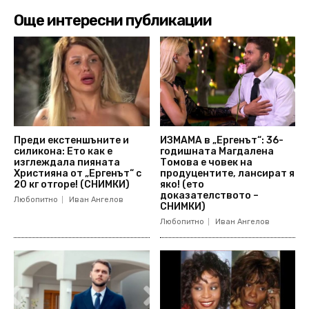
Още интересни публикации
Преди екстеншъните и
ИЗМАМА в „Ергенът“: 36-
силикона: Ето как е
годишната Магдалена
изглеждала пияната
Томова е човек на
Християна от „Ергенът“ с
продуцентите, лансират я
20 кг отгоре! (СНИМКИ)
яко! (ето
доказателството –
Любопитно
Иван Ангелов
СНИМКИ)
Любопитно
Иван Ангелов