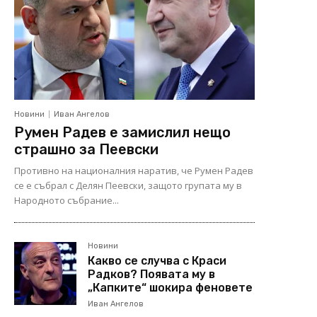
Новини
Иван Ангелов
Румен Радев е замислил нещо
страшно за Пеевски
Противно на националния наратив, че Румен Радев
се е събрал с Делян Пеевски, защото групата му в
Народното събрание...
Новини
Какво се случва с Краси
Радков? Появата му в
„Капките“ шокира феновете
Иван Ангелов