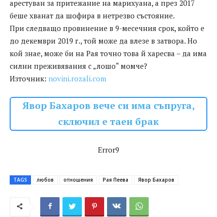
арестуван за притежание на марихуана, а през 2017
беше хванат да шофира в нетрезво състояние.
При следващо провинение в 9-месечния срок, който е
до декември 2019 г., той може да влезе в затвора. Но
кой знае, може би на Рая точно това й харесва – да има
силни преживявания с „лошо“ момче?
Източник:
novini.rozali.com
Явор Бахаров вече си има съпруга,
сключил е таен брак
Error9
TAGS
любов
отношения
Рая Пеева
Явор Бахаров