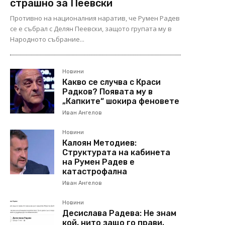
страшно за Пеевски
Противно на националния наратив, че Румен Радев
се е събрал с Делян Пеевски, защото групата му в
Народното събрание...
Новини
Какво се случва с Краси
Радков? Появата му в
„Капките“ шокира феновете
Иван Ангелов
Новини
Калоян Методиев:
Структурата на кабинета
на Румен Радев е
катастрофална
Иван Ангелов
Новини
Десислава Радева: Не знам
кой, нито защо го прави.