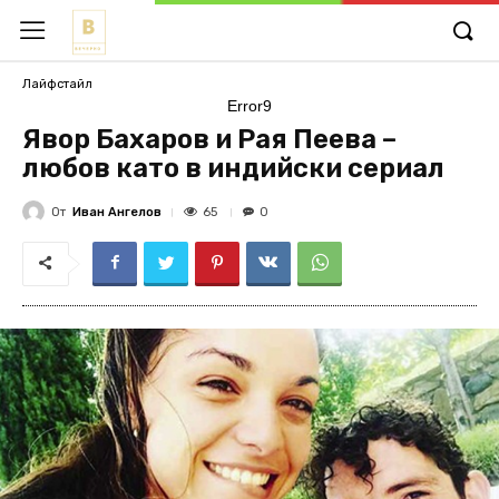
Лайфстайл
Error9
Явор Бахаров и Рая Пеева –
любов като в индийски сериал
От
Иван Ангелов
65
0