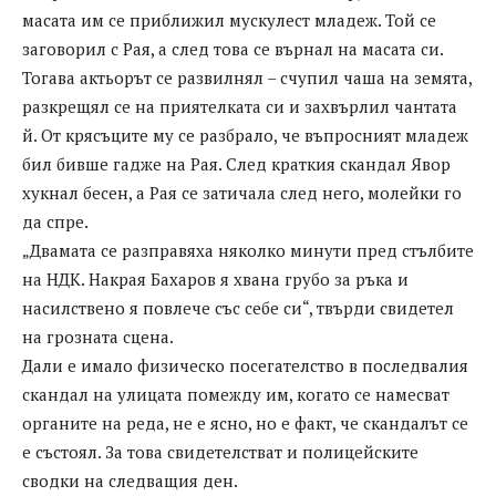
масата им се приближил мускулест младеж. Той се
заговорил с Рая, а след това се върнал на масата си.
Тогава актьорът се развилнял – счупил чаша на земята,
разкрещял се на приятелката си и захвърлил чантата
й. От крясъците му се разбрало, че въпросният младеж
бил бивше гадже на Рая. След краткия скандал Явор
хукнал бесен, а Рая се затичала след него, молейки го
да спре.
„Двамата се разправяха няколко минути пред стълбите
на НДК. Накрая Бахаров я хвана грубо за ръка и
насилствено я повлече със себе си“, твърди свидетел
на грозната сцена.
Дали е имало физическо посегателство в последвалия
скандал на улицата помежду им, когато се намесват
органите на реда, не е ясно, но е факт, че скандалът се
е състоял. За това свидетелстват и полицейските
сводки на следващия ден.