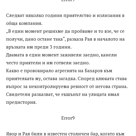
Следват няколко години приятелство и излизания в
обща компания.
„В един момент решихме да пробваме и то взе, че се
получи, дано остане така“, разказа Рая в началото на
връзката им преди 3 години.
Двамата в един момент заживели заедно, канели
често приятели и им готвели заедно.
Какво е провокирало агресията на Бахаров към
приятелката му, остава загадка. Според клюката става
въпрос за неконтролируема ревност от негова страна.
Свидетели разказват, че екшънът на улицата имал
предистория.
Error9
Явор и Рая били в известен столичен бар, когато към