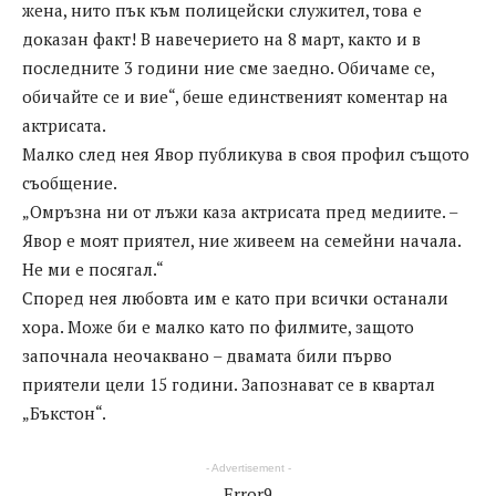
жена, нито пък към полицейски служител, това е
доказан факт! В навечерието на 8 март, както и в
последните 3 години ние сме заедно. Обичаме се,
обичайте се и вие“, беше единственият коментар на
актрисата.
Малко след нея Явор публикува в своя профил същото
съобщение.
„Омръзна ни от лъжи каза актрисата пред медиите. –
Явор е моят приятел, ние живеем на семейни начала.
Не ми е посягал.“
Според нея любовта им е като при всички останали
хора. Може би е малко като по филмите, защото
започнала неочаквано – двамата били първо
приятели цели 15 години. Запознават се в квартал
„Бъкстон“.
- Advertisement -
Error9