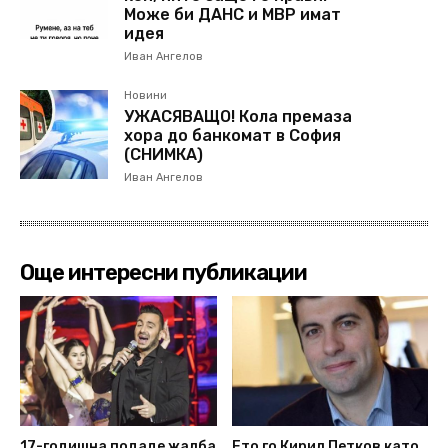
Може би ДАНС и МВР имат
идея
Иван Ангелов
Новини
УЖАСЯВАЩО! Кола премаза
хора до банкомат в София
(СНИМКА)
Иван Ангелов
Още интересни публикации
17-годишна подаде жалба
Ето го Кирил Петков като