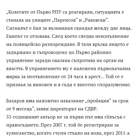
„Колегите от Първо РПУ са реагирали, ситуацията е
станала на улиците „Паренсов“ и „Раковски“.
Сигналът е бил за възникнал скандал между две лица.
Екипът се отзовава. След което следва неизпълнение
на полицейско разпореждане. В тази връзка лицето е
задържано и съпроводено до Първо районно
управление заради оказана съпротива на орган на
властта. В управлението му е наложена първоначална
мярка за неотклонение от 24 часа в арест… Той се е
признал за виновен и в съда е внесено споразумение.
Бахаров има наложено наказание „пробация“ за срок
от 9 месеца“, заяви директорът на СДВР.
33-годишният актьор не за първи път има сблъсък с
правосъдието. През 2007 г. той бе регистриран за
хулиганство, когато счупи стъкло на кола, през 2011-а