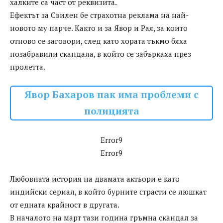
халките са част от реквизита.
Ефектът за Свилен бе страхотна реклама на най-
новото му парче. Както и за Явор и Рая, за които
отново се заговори, след като хората тъкмо бяха
позабравили скандала, в който се забъркаха през
пролетта.
Явор Бахаров пак има проблеми с
полицията
Error9
Error9
Любовната история на двамата актьори е като
индийски сериал, в който бурните страсти се люшкат
от едната крайност в другата.
В началото на март тази година гръмна скандал за