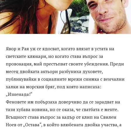
Явор и Рая уж се ядосват, когато влязат в устата на
светските клюкари, но когато става въпрос за
провокация, май престъпват своите убеждения. Преди
месец двойката актьори разбуниха духовете,
публикувайки в социалните мрежи снимка с венчални
халки на морския бряг, под която написаха:
„Изненада!“
Феновете им побързаха доверчиво да се зарадват на
тази хубава новина, но се оказа, че сватбата е менте.
Всъщност става въпрос за кадър от клип на Свилен
Ноев от „Остава“, в който влюбената двойка участва, а