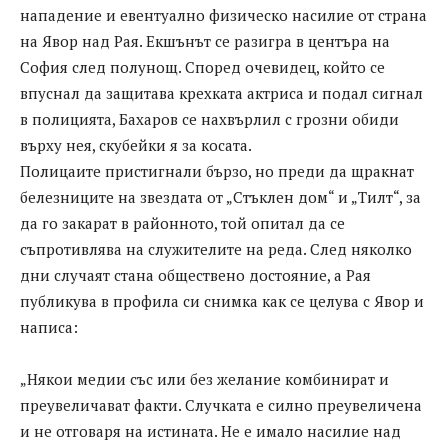
нападение и евентуално физическо насилие от страна
на Явор над Рая. Екшънът се разигра в центъра на
София след полунощ. Според очевидец, който се
впуснал да защитава крехката актриса и подал сигнал
в полицията, Бахаров се нахвърлил с грозни обиди
върху нея, скубейки я за косата.
Полицаите пристигнали бързо, но преди да щракнат
белезниците на звездата от „Стъклен дом“ и „Тилт“, за
да го закарат в районното, той опитал да се
съпротивлява на служителите на реда. След няколко
дни случаят стана обществено достояние, а Рая
публикува в профила си снимка как се целува с Явор и
написа:
„Някои медии със или без желание комбинират и
преувеличават факти. Случката е силно преувеличена
и не отговаря на истината. Не е имало насилие над