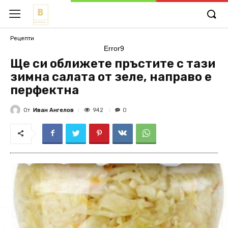
Рецепти
Error9
Ще си оближете пръстите с тази
зимна салата от зеле, направо е
перфектна
От
Иван Ангелов
942
0