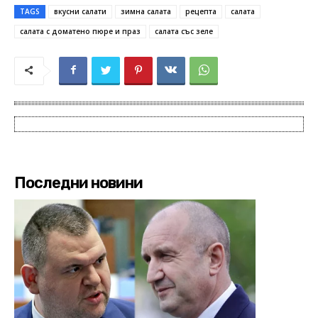
TAGS
вкусни салати
зимна салата
рецепта
салата
салата с доматено пюре и праз
салата със зеле
Последни новини