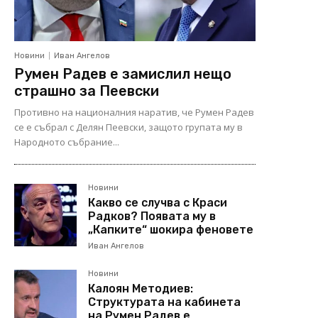
Новини
Иван Ангелов
Румен Радев е замислил нещо
страшно за Пеевски
Противно на националния наратив, че Румен Радев
се е събрал с Делян Пеевски, защото групата му в
Народното събрание...
Новини
Какво се случва с Краси
Радков? Появата му в
„Капките“ шокира феновете
Иван Ангелов
Новини
Калоян Методиев:
Структурата на кабинета
на Румен Радев е