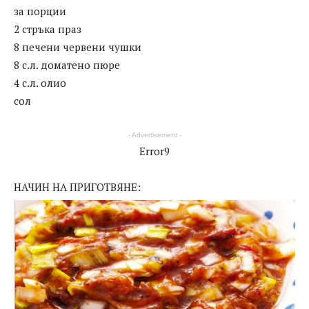
за порции
2 стръка праз
8 печени червени чушки
8 с.л. доматено пюре
4 с.л. олио
сол
- Advertisement -
Error9
НАЧИН НА ПРИГОТВЯНЕ: