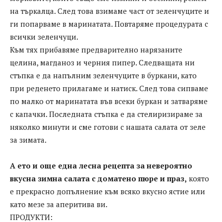
на търкалца. След това взимаме част от зеленчуците и
ги попарваме в маринатата. Повтаряме процедурата с
всички зеленчуци.
Към тях прибавяме предварително нарязаните
целина, магданоз и черния пипер. Следващата ни
стъпка е да напълним зеленчуците в буркани, като
при реденето прилагаме и натиск. След това сипваме
по малко от маринатата във всеки буркан и затваряме
с капачки. Последната стъпка е да стелиризираме за
няколко минути и сме готови с нашата салата от зеле
за зимата.
А ето и още една лесна рецепта за невероятно
вкусна зимна салата с доматено пюре и праз,
която
е прекрасно допълнение към всяко вкусно ястие или
като мезе за аперитива ви.
ПРОДУКТИ: