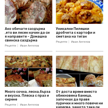
Ако обичате саздърма
Уникални Пилешки
,ето ви лесен начин да си
дробчета с картофи и
я направите – Домашна
сметана на тиган
свинска саздърма
Рецепти
Иван Ангелов
Рецепти
Иван Ангелов
Много сочна, лесна,бърза
От доста време вместо
и вкусна. Пляска с праз и
обикновена баница,
сирене
започнах да правя
пурички и много повече ни
Рецепти
Иван Ангелов
харесва, защото така си