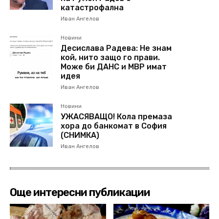
катастрофална
Иван Ангелов
Новини
Десислава Радева: Не знам
кой, нито защо го прави.
Може би ДАНС и МВР имат
идея
Иван Ангелов
Новини
УЖАСЯВАЩО! Кола премаза
хора до банкомат в София
(СНИМКА)
Иван Ангелов
Още интересни публикации