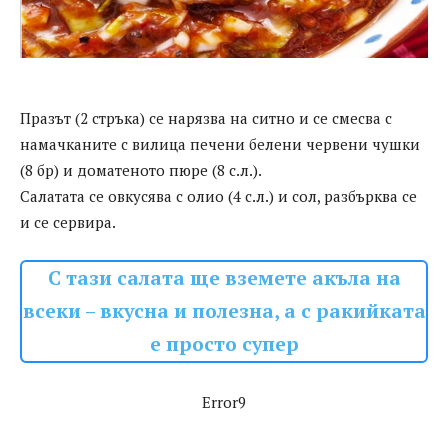
Празът (2 стръка) се нарязва на ситно и се смесва с
намачканите с вилица печени белени червени чушки
(8 бр) и доматеното пюре (8 с.л.).
Салатата се овкусява с олио (4 с.л.) и сол, разбърква се
и се сервира.
С тази салата ще вземете акъла на
всеки – вкусна и полезна, а с ракийката
е просто супер
Error9