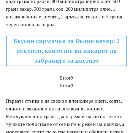
килограма моркови, 800 милилитра винен оцет, 600
грама захар, 300 грама сол, 200 милилитра олио, 1
връзка целина с листата, 1 връзка магданоз и 5 грама
черен пипер на зърна.
Вкусни сармички за Бъдни вечер: 2
рецепти, които ще ви накарат да
забравите за постите
Error9
Error9
Първата стъпка е да сложим в тенджера оцета, солта,
олиото и захарта и да ги оставим да кипнат.
Междувременно трябва да нарежем на ситно зелето.
Чушките почистваме от семките и режем на ивички, а
морковите, които също сме измили и обелили, режем