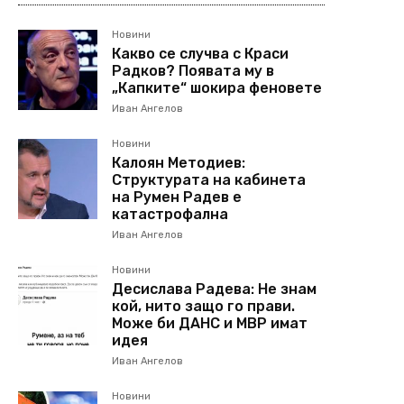
Новини
Какво се случва с Краси
Радков? Появата му в
„Капките“ шокира феновете
Иван Ангелов
Новини
Калоян Методиев:
Структурата на кабинета
на Румен Радев е
катастрофална
Иван Ангелов
Новини
Десислава Радева: Не знам
кой, нито защо го прави.
Може би ДАНС и МВР имат
идея
Иван Ангелов
Новини