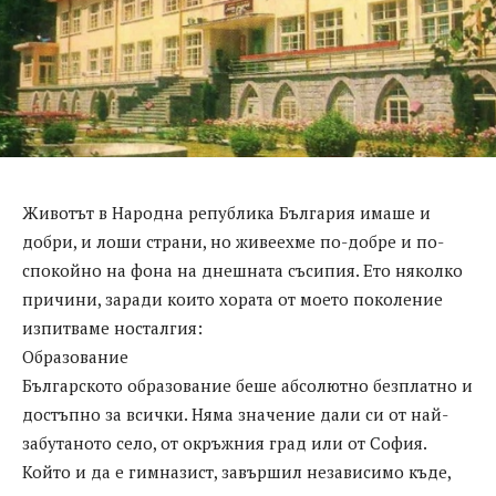
Животът в Народна република България имаше и
добри, и лоши страни, но живеехме по-добре и по-
спокойно на фона на днешната съсипия. Ето няколко
причини, заради които хората от моето поколение
изпитваме носталгия:
Образование
Българското образование беше абсолютно безплатно и
достъпно за всички. Няма значение дали си от най-
забутаното село, от окръжния град или от София.
Който и да е гимназист, завършил независимо къде,