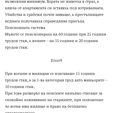
възможния минимум. Хората не живееха в страх, а
ключа от апартамента си оставяха под изтривалката.
Убийства и грабежи почти нямаше, а престъпниците
веднага получаваха справедлива присъда.
Пенсионната система
Мъжете се пенсионираха на 60 години при 25 години
трудов стаж, а жените – на 55 години и 20 години
трудов стаж.
Error9
При военни и милиция се изискваше 15 години
трудов стаж, а за 1-ва категория труд като миньорите –
10 години стаж.
При това размерът на пенсиите напълно стигаше за
спокойно изживяване на старините, при положение
че всеки има жилище и право на безплатно
здравеопазване.