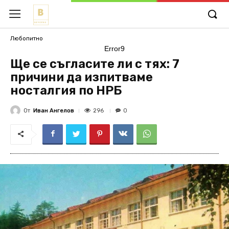
Любопитно
Error9
Ще се съгласите ли с тях: 7
причини да изпитваме
носталгия по НРБ
От
Иван Ангелов
296
0