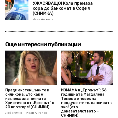
УЖАСЯВАЩО! Кола премаза
хора до банкомат в София
(СНИМКА)
Иван Ангелов
Още интересни публикации
Преди екстеншъните и
ИЗМАМА в „Ергенът“: 36-
силикона: Ето как е
годишната Магдалена
изглеждала пияната
Томова е човек на
Християна от „Ергенът“ с
продуцентите, лансират я
20 кг отгоре! (СНИМКИ)
яко! (ето
доказателството –
Любопитно
Иван Ангелов
СНИМКИ)