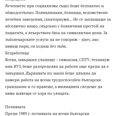
Лечението при социализма също беше безплатно и
общодостъпно. Поликлиники, болници, ведомствени
лечебни заведения, санаториуми… Не се заплащаше за
абсолютно нищо, свързано с болничния престой на
пациента, а лекарствата бяха на символични цени. За
зъболекарските услуги да не говорим – днес, ако
нямаш пари, си ходиш без зъби.
Безработица
Всеки, завършил училище – гимназия, СПТУ, техникум
или ВУЗ, беше разпределян да работи още преди да е
завършил. Държавата по закон беше длъжна да
намери работа на всеки трудоспособен български
гражданин и го правеше, а милицията следеше да
няма шляещи се хора по улицата.
Почивката
Преди 1989 г. почивката на всеки български