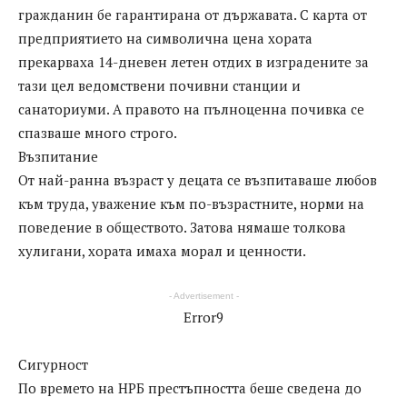
гражданин бе гарантирана от държавата. С карта от
предприятието на символична цена хората
прекарваха 14-дневен летен отдих в изградените за
тази цел ведомствени почивни станции и
санаториуми. А правото на пълноценна почивка се
спазваше много строго.
Възпитание
От най-ранна възраст у децата се възпитаваше любов
към труда, уважение към по-възрастните, норми на
поведение в обществото. Затова нямаше толкова
хулигани, хората имаха морал и ценности.
- Advertisement -
Error9
Сигурност
По времето на НРБ престъпността беше сведена до