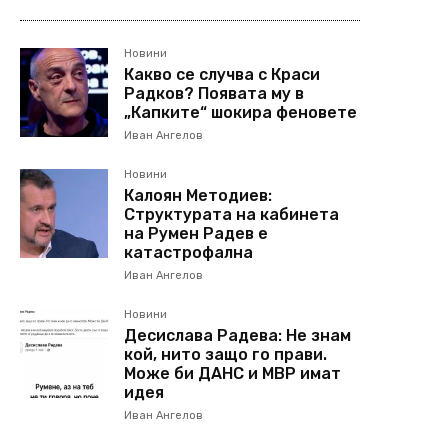
Новини
Какво се случва с Краси
Радков? Появата му в
„Капките“ шокира феновете
Иван Ангелов
Новини
Калоян Методиев:
Структурата на кабинета
на Румен Радев е
катастрофална
Иван Ангелов
Новини
Десислава Радева: Не знам
кой, нито защо го прави.
Може би ДАНС и МВР имат
идея
Иван Ангелов