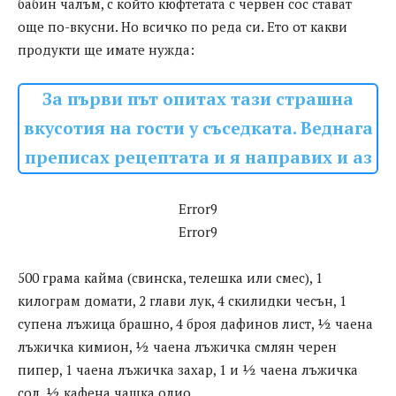
бабин чалъм, с който кюфтетата с червен сос стават
още по-вкусни. Но всичко по реда си. Ето от какви
продукти ще имате нужда:
За първи път опитах тази страшна
вкусотия на гости у съседката. Веднага
преписах рецептата и я направих и аз
Error9
Error9
500 грама кайма (свинска, телешка или смес), 1
килограм домати, 2 глави лук, 4 скилидки чесън, 1
супена лъжица брашно, 4 броя дафинов лист, ½ чаена
лъжичка кимион, ½ чаена лъжичка смлян черен
пипер, 1 чаена лъжичка захар, 1 и ½ чаена лъжичка
сол, ½ кафена чашка олио.