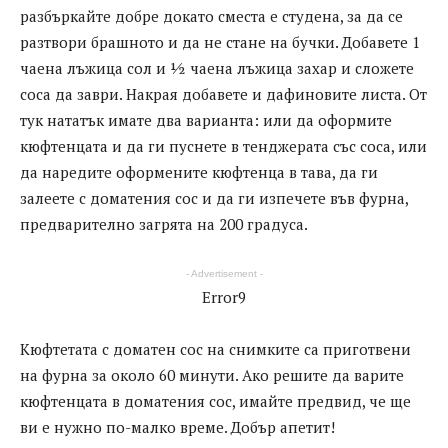
разбъркайте добре докато сместа е студена, за да се
разтвори брашното и да не стане на бучки. Добавете 1
чаена лъжица сол и ½ чаена лъжица захар и сложете
соса да заври. Накрая добавете и дафиновите листа. От
тук нататък имате два варианта: или да оформите
кюфтенцата и да ги пуснете в тенджерата със соса, или
да наредите оформените кюфтенца в тава, да ги
залеете с доматения сос и да ги изпечете във фурна,
предварително загрята на 200 градуса.
- Advertisement -
Error9
Кюфтетата с доматен сос на снимките са приготвени
на фурна за около 60 минути. Ако решите да варите
кюфтенцата в доматения сос, имайте предвид, че ще
ви е нужно по-малко време. Добър апетит!