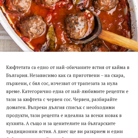
Кюфтетата са едно от най-обичаните ястия от кайма в
България. Независимо как са приготвени – на скара,
пържени, с бял сос, изчезват от трапезата за нула
време. Категорично една от най-любимите рецепти е
тази за кюфтета с червен сос. Червен, разбирайте
доматен. Въпреки дългия списък с необходими
продукти, тази рецепта е идеална за всеки новак в
кухнята. А също и за ценителите на българските
традиционни ястия. А днес ще ви разкрием и един