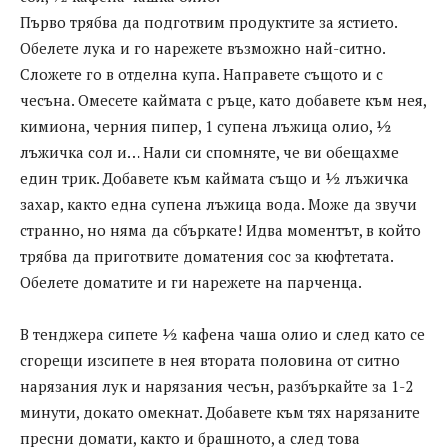
Първо трябва да подготвим продуктите за ястието.
Обелете лука и го нарежете възможно най-ситно.
Сложете го в отделна купа. Направете същото и с
чесъна. Омесете каймата с ръце, като добавете към нея,
кимиона, черния пипер, 1 супена лъжица олио, ½
лъжичка сол и… Нали си спомняте, че ви обещахме
един трик. Добавете към каймата също и ½ лъжичка
захар, както една супена лъжица вода. Може да звучи
странно, но няма да сбъркате! Идва моментът, в който
трябва да приготвите доматения сос за кюфтетата.
Обелете доматите и ги нарежете на парченца.
В тенджера сипете ½ кафена чаша олио и след като се
сгорещи изсипете в нея втората половина от ситно
нарязания лук и нарязания чесън, разбъркайте за 1-2
минути, докато омекнат. Добавете към тях нарязаните
пресни домати, както и брашното, а след това