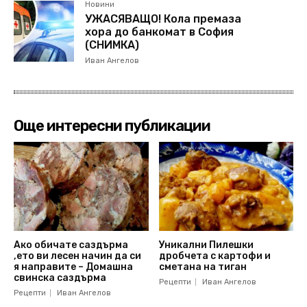
Новини
УЖАСЯВАЩО! Кола премаза
хора до банкомат в София
(СНИМКА)
Иван Ангелов
Още интересни публикации
Ако обичате саздърма
Уникални Пилешки
,ето ви лесен начин да си
дробчета с картофи и
я направите – Домашна
сметана на тиган
свинска саздърма
Рецепти
Иван Ангелов
Рецепти
Иван Ангелов