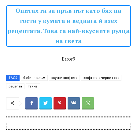
Опитах ги за пръв път като бях на
гости у кумата и веднага й взех
рецептата. Това са най-вкусните рулца
на света
Error9
TAGS
бабин чалъм
вкусни кюфтета
кюфтета с червен сос
рецепта
тайна