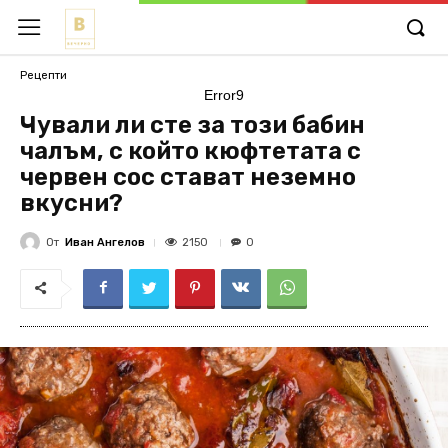
Рецепти
Error9
Чували ли сте за този бабин
чалъм, с който кюфтетата с
червен сос стават неземно
вкусни?
От
Иван Ангелов
2150
0