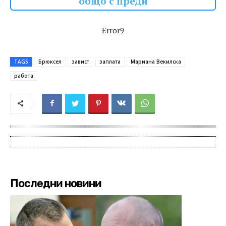
общо с преди
Error9
TAGS
Брюксел
завист
заплата
Мaриaнa Вeкилcкa
работа
Последни новини