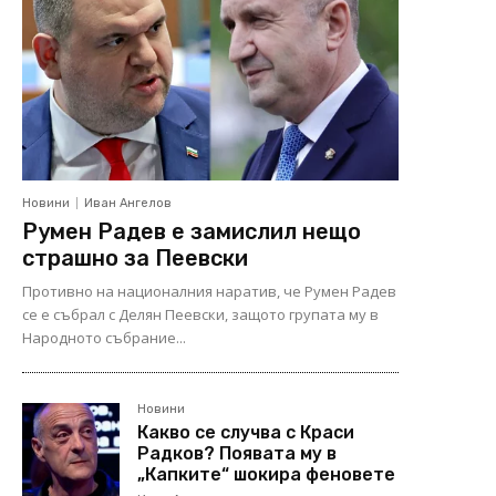
Новини
Иван Ангелов
Румен Радев е замислил нещо
страшно за Пеевски
Противно на националния наратив, че Румен Радев
се е събрал с Делян Пеевски, защото групата му в
Народното събрание...
Новини
Какво се случва с Краси
Радков? Появата му в
„Капките“ шокира феновете