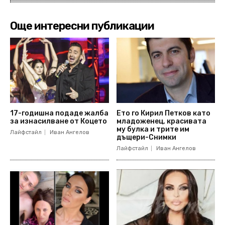
Още интересни публикации
17-годишна подаде жалба
Ето го Кирил Петков като
за изнасилване от Коцето
младоженец, красивата
му булка и трите им
Лайфстайл
Иван Ангелов
дъщери-Снимки
Лайфстайл
Иван Ангелов