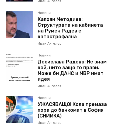
Иван Ангелов
Новини
Калоян Методиев:
Структурата на кабинета
на Румен Радев е
катастрофална
Иван Ангелов
Новини
Десислава Радева: Не знам
кой, нито защо го прави.
Може би ДАНС и МВР имат
идея
Иван Ангелов
Новини
УЖАСЯВАЩО! Кола премаза
хора до банкомат в София
(СНИМКА)
Иван Ангелов