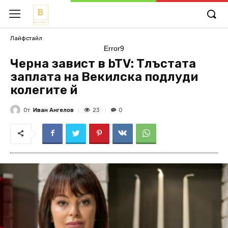
Лайфстайл
Error9
Черна завист в bTV: Тлъстата
заплата на Векилска подлуди
колегите й
От
Иван Ангелов
23
0