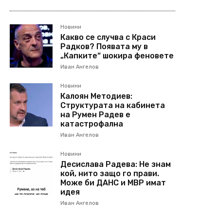
Новини
Какво се случва с Краси
Радков? Появата му в
„Капките“ шокира феновете
Иван Ангелов
Новини
Калоян Методиев:
Структурата на кабинета
на Румен Радев е
катастрофална
Иван Ангелов
Новини
Десислава Радева: Не знам
кой, нито защо го прави.
Може би ДАНС и МВР имат
идея
Иван Ангелов