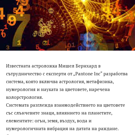
Известната астроложка Мишел Бернхард в
сътрудничество с експерти от „Pantone Inc“ разработва
система, която включва астрология, метафизика,
нумерология и науката за цветовете, наречена
колорстрология.
Системата разглежда взаимодействието на цветовете
със слънчевите знаци, влиянието на планетите,
елементите: огън, земя, въздух, вода и
нумерологичната вибрация на датата на раждане.