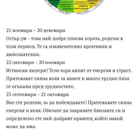
21 ноември – 20 декември
Остър ум – това най-добре описва хората, родени в
този период. Те са изключително креативни и
любознателни.
22 октомври – 20 ноември
Истински лидери! Тези хора кипят от енергия и страст.
Притежават силна воля за живот и много трудно биха
се огънали пред трудностите.
23 септември – 21 октомври
Вие сте родени, за да побеждавате! Притежавате силна
енергия и воля. Обичате да закриляте близките си и
определено сте най-добрият приятел, който някой
може да има.