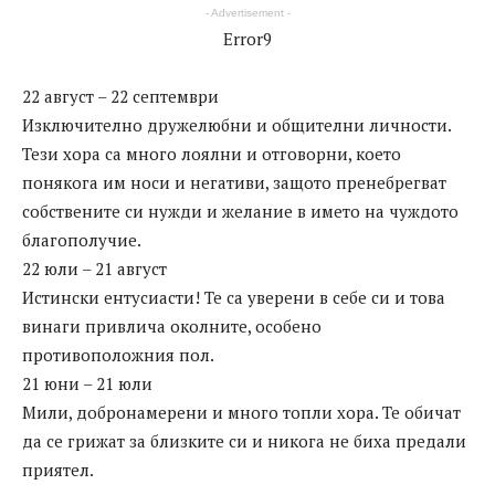
- Advertisement -
Error9
22 август – 22 септември
Изключително дружелюбни и общителни личности.
Тези хора са много лоялни и отговорни, което
понякога им носи и негативи, защото пренебрегват
собствените си нужди и желание в името на чуждото
благополучие.
22 юли – 21 август
Истински ентусиасти! Те са уверени в себе си и това
винаги привлича околните, особено
противоположния пол.
21 юни – 21 юли
Мили, добронамерени и много топли хора. Те обичат
да се грижат за близките си и никога не биха предали
приятел.