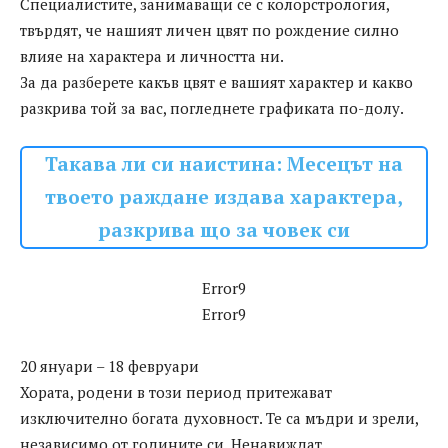
Специалистите, занимаващи се с колорстрология,
твърдят, че нашият личен цвят по рождение силно
влияе на характера и личността ни.
За да разберете какъв цвят е вашият характер и какво
разкрива той за вас, погледнете графиката по-долу.
Такава ли си наистина: Месецът на
твоето раждане издава характера,
разкрива що за човек си
Error9
Error9
20 януари – 18 февруари
Хората, родени в този период притежават
изключително богата духовност. Те са мъдри и зрели,
независимо от годините си. Ненавиждат