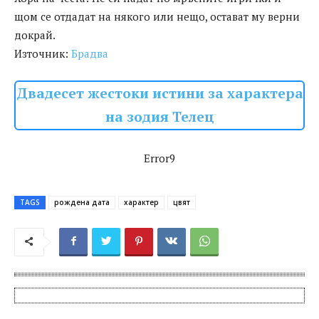
щом се отдадат на някого или нещо, остават му верни
докрай.
Източник:
Брадва
Двадесет жестоки истини за характера
на зодия Телец
Error9
TAGS
рождена дата
характер
цвят