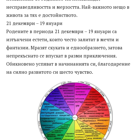
несправедливостта и мерзостта. Най-важното нещо в
живота за тях е достойнството.
21 декември – 19 януари
Родените в периода 21 декември – 19 януари са
изтънчени естети, които често залитат в мечти и
фантазии. Мразят скуката и еднообразието, затова
непрекъснато се впускат в разми приключения.
Обикновено успяват в начинанията си, благодарение
на силно развитото си шесто чувство.