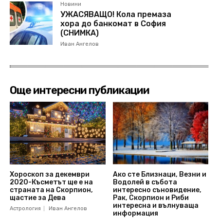
Новини
УЖАСЯВАЩО! Кола премаза
хора до банкомат в София
(СНИМКА)
Иван Ангелов
Още интересни публикации
Хороскоп за декември
Ако сте Близнаци, Везни и
2020-Късметът ще е на
Водолей в събота
страната на Скорпион,
интересно съновидение,
щастие за Дева
Рак, Скорпион и Риби
интересна и вълнуваща
Астрология
Иван Ангелов
информация