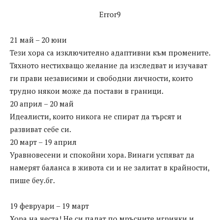
Error9
21 май – 20 юни
Тези хора са изключително адаптивни към промените.
Тяхното нестихващо желание да изследват и изучават
ги прави независими и свободни личности, които
трудно някои може да постави в граници.
20 април – 20 май
Идеалисти, които никога не спират да търсят и
развиват себе си.
20 март – 19 април
Уравновесени и спокойни хора. Винаги успяват да
намерят баланса в живота си и не залитат в крайности,
пише беу.бг.
19 февруари – 19 март
Хора на честа! Не си падат по мръсните игрички и