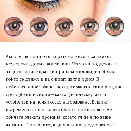
Ако сте със сини очи, хората ви мислят за плахи,
неуверени, дори срамежливи. Често ви подценяват,
защото синият цвят ви придава миловиден облик,
който се дължи и на синият цвят в ириса. В
действителност обаче, ако притежавате сини очи, вие
сте борбени и силни – както физически, така и
устойчиви на психическо натоварване. Вашият
вътрешен свят е изключително богат и пълен. Не
обичате рязката промяна, когато тя не е по ваше
желание. Синеоките деца доста по-трудно вземат