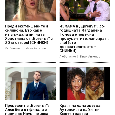
Преди екстеншъните и
ИЗМАМА в „Ергенът“: 36-
силикона: Ето как е
годишната Магдалена
изглеждала пияната
Томова е човек на
Християна от „Ергенът“ с
продуцентите, лансират я
20 кг отгоре! (СНИМКИ)
яко! (ето
доказателството –
Любопитно
Иван Ангелов
СНИМКИ)
Любопитно
Иван Ангелов
Прецедент в „Ергенът“:
Краят на една звезда:
Алек бяга от финала с
Аутопсията на Уитни
писмо до Наум, не иска
Хюстън разкри