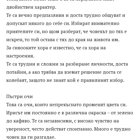
двойнствен характер.
Те са вечно предпазливи и доста трудно общуват и
допускат някого до себе си. Избират внимателно
приятелите си, но щом разберат, че човекът до тях е
искрен, то той остава с тях до края на живота им.
За сивооките хора е известно, че са хора на
настроения.
Те са трудни и сложни за разбиране личности, доста
потайни, а ако трябва да вземат решение доста се
колебаят, защото не знаят кой е правилният избор.
Пъстри очи
Това са очи, които непрекъснато променят цвета си.
Ирисът им постоянно е в различна окраска – от зелено
до кафяво. Те са независими, с високо чувство на
увереност, често действат спонтанно. Много е трудно
човек да ги разгадае.