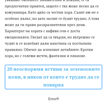
предпочитан приятел, защото с тях може лесно да се
комуникира. Като цяло са честни хора. Сънят им не е
особено дълъг, но като заспят се будят трудно. А това
може да ги прави раздразнителни през деня.
Характерът на хората с кафяви очи е доста
емоционален. Гледат да са твърди, но вътрешно се
чудят и се колебаят дали наистина са постъпили
правилно. Обичат да изпипват детайлите. Кротки
хора, но с големи мечти, фантазии и планове.
20 неоспорими истини за зеленооките
жени, в някои от които е трудно да се
повярва
Error9