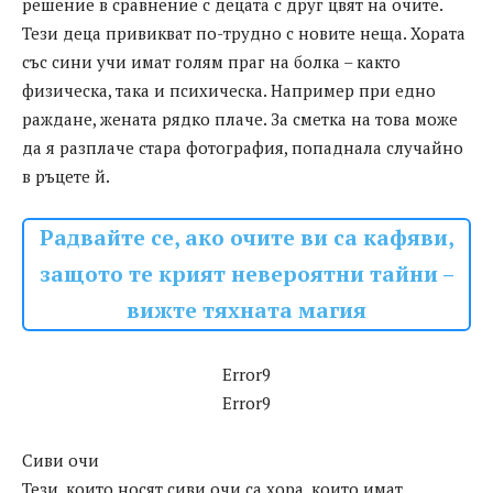
решение в сравнение с децата с друг цвят на очите.
Тези деца привикват по-трудно с новите неща. Хората
със сини учи имат голям праг на болка – както
физическа, така и психическа. Например при едно
раждане, жената рядко плаче. За сметка на това може
да я разплаче стара фотография, попаднала случайно
в ръцете й.
Радвайте се, ако очите ви са кафяви,
защото те крият невероятни тайни –
вижте тяхната магия
Error9
Error9
Сиви очи
Тези, които носят сиви очи са хора, които имат