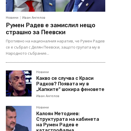
Новини
Иван Ангелов
Румен Радев е замислил нещо
страшно за Пеевски
Противно на националния наратив, че Румен Радев
се е събрал с Делян Пеевски, защото групата му в
Народното събрание...
Новини
Какво се случва с Краси
Радков? Появата му в
„Капките“ шокира феновете
Иван Ангелов
Новини
Калоян Методиев:
Структурата на кабинета
на Румен Радев е
катастрофална