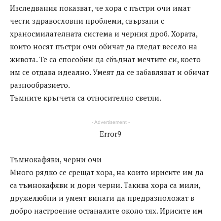
Изследвания показват, че хора с пъстри очи имат
чести здравословни проблеми, свързани с
храносмилателната система и черния дроб. Хората,
които носят пъстри очи обичат да гледат весело на
живота. Те са способни да сбъднат мечтите си, което
им се отдава идеално. Умеят да се забавляват и обичат
разнообразието.
Тъмните кръгчета са относително светли.
- Advertisement -
Error9
Тъмнокафяви, черни очи
Много рядко се срещат хора, на които ирисите им да
са тъмнокафяви и дори черни. Такива хора са мили,
дружелюбни и умеят винаги да предразположат в
добро настроение останалите около тях. Ирисите им