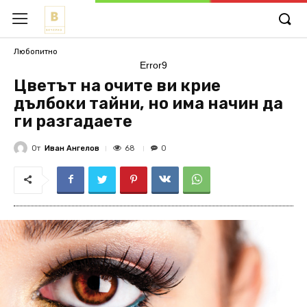
Любопитно
Error9
Цветът на очите ви крие
дълбоки тайни, но има начин да
ги разгадаете
От
Иван Ангелов
68
0