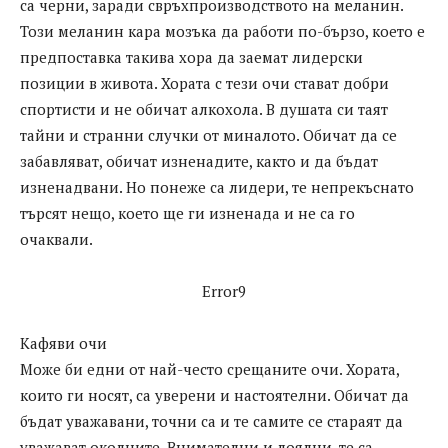
са черни, заради свръхпроизводството на меланин.
Този меланин кара мозъка да работи по-бързо, което е
предпоставка такива хора да заемат лидерски
позиции в живота. Хората с тези очи стават добри
спортисти и не обичат алкохола. В душата си таят
тайни и странни случки от миналото. Обичат да се
забавляват, обичат изненадите, както и да бъдат
изненадвани. Но понеже са лидери, те непрекъснато
търсят нещо, което ще ги изненада и не са го
очаквали.
Error9
Кафяви очи
Може би едни от най-често срещаните очи. Хората,
които ги носят, са уверени и настоятелни. Обичат да
бъдат уважавани, точни са и те самите се стараят да
уважават околните. Внимателни и лоялни, те са