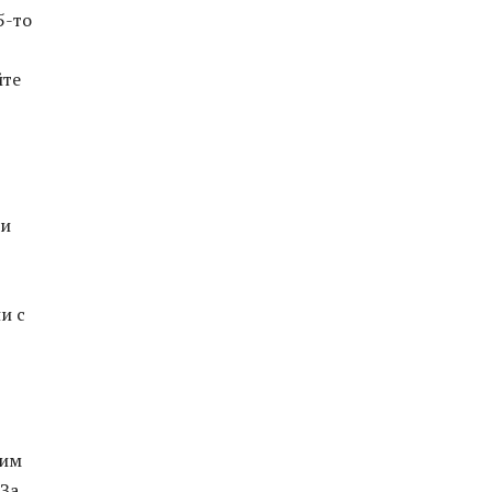
5-то
йте
ри
и с
 им
 За