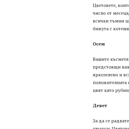
Цветовете, коит
число от месеца,
всички тъмни цв
бижута с котешк
Осем
Вашите късметл
предстоящи важ
яркозелено и вс
положителната е
цвят като рубин
Девет
За да се радват
нюанси. Цветове