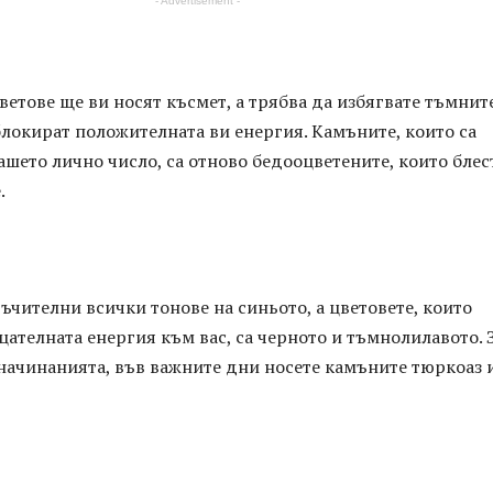
- Advertisement -
ветове ще ви носят късмет, а трябва да избягвате тъмнит
блокират положителната ви енергия. Камъните, които са
шето лично число, са отново бедооцветените, които блес
.
ръчителни всички тонове на синьото, а цветовете, които
ателната енергия към вас, са черното и тъмнолилавото. 
начинанията, във важните дни носете камъните тюркоаз 