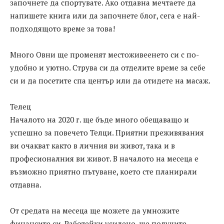
започнете да спортувате. Ако отдавна мечтаете да
напишете книга или да започнете блог, сега е най-
подходящото време за това!
Много Овни ще променят местоживеенето си с по-
удобно и уютно. Струва си да отделите време за себе
си и да посетите спа център или да отидете на масаж.
Телец
Началото на 2020 г. ще бъде много обещаващо и
успешно за повечето Телци. Приятни преживявания
ви очакват както в личния ви живот, така и в
професионалния ви живот. В началото на месеца е
възможно приятно пътуване, което сте планирали
отдавна.
От средата на месеца ще можете да умножите
финансите си. Работейки усилено, ще получите