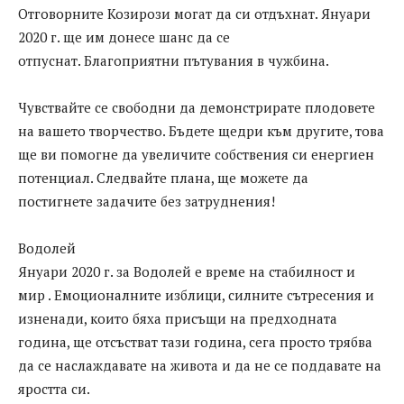
Отговорните Козирози могат да си отдъхнат. Януари
2020 г. ще им донесе шанс да се
отпуснат. Благоприятни пътувания в чужбина.
Чувствайте се свободни да демонстрирате плодовете
на вашето творчество. Бъдете щедри към другите, това
ще ви помогне да увеличите собствения си енергиен
потенциал. Следвайте плана, ще можете да
постигнете задачите без затруднения!
Водолей
Януари 2020 г. за Водолей е време на стабилност и
мир . Емоционалните изблици, силните сътресения и
изненади, които бяха присъщи на предходната
година, ще отсъстват тази година, сега просто трябва
да се наслаждавате на живота и да не се поддавате на
яростта си.