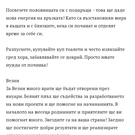
Поглезете половинката си с подаръци – това ще даде
нова енергия на връзката! Като са възстановили мира
в къщата и с близките, нека си почиват и отделят
време за себе си.
Разпуснете, купувайте куп тоалети и често излизайте
сред хора, забавлявайте се докрай. Просто имате
нужда от почивка!
Везни
За Везни много врати ще бъдат отворени през
януари. Белият плъх ще съдейства за разработването
на нови проекти и ще помогне на начинанията. В
началото на месеца роднините и приятелите ще ви
помогнат много. Звездите са на ваша страна! Заедно
ще постигнете добри резултати и ще реализирате