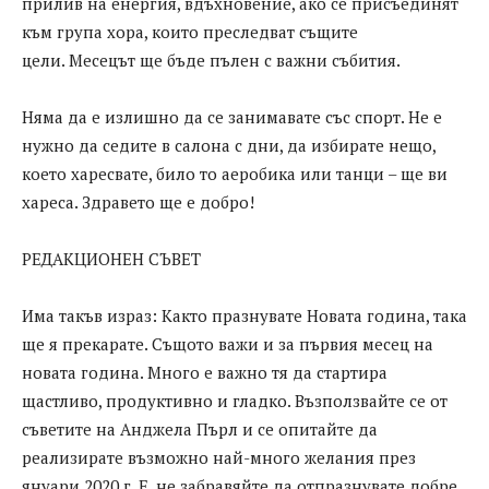
прилив на енергия, вдъхновение, ако се присъединят
към група хора, които преследват същите
цели. Месецът ще бъде пълен с важни събития.
Няма да е излишно да се занимавате със спорт. Не е
нужно да седите в салона с дни, да избирате нещо,
което харесвате, било то аеробика или танци – ще ви
хареса. Здравето ще е добро!
РЕДАКЦИОНЕН СЪВЕТ
Има такъв израз: Както празнувате Новата година, така
ще я прекарате. Същото важи и за първия месец на
новата година. Много е важно тя да стартира
щастливо, продуктивно и гладко. Възползвайте се от
съветите на Анджела Пърл и се опитайте да
реализирате възможно най-много желания през
януари 2020 г. Е, не забравяйте да отпразнувате добре