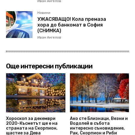
Иван Ангелов
Новини
УЖАСЯВАЩО! Кола премаза
хора до банкомат в София
(СНИМКА)
Иван Ангелов
Още интересни публикации
Хороскоп за декември
Ако сте Близнаци, Везни и
2020-Късметът ще е на
Водолей в събота
страната на Скорпион,
интересно съновидение,
щастие за Дева
Рак, Скорпион и Риби