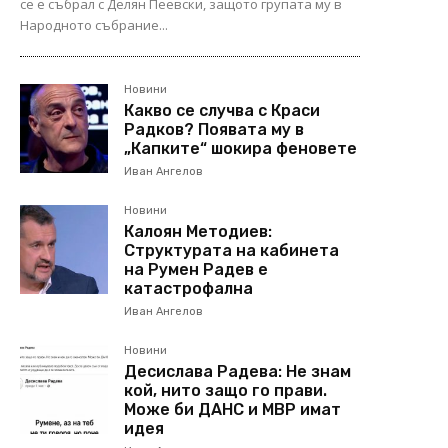
се е събрал с Делян Пеевски, защото групата му в
Народното събрание...
Новини
Какво се случва с Краси
Радков? Появата му в
„Капките“ шокира феновете
Иван Ангелов
Новини
Калоян Методиев:
Структурата на кабинета
на Румен Радев е
катастрофална
Иван Ангелов
Новини
Десислава Радева: Не знам
кой, нито защо го прави.
Може би ДАНС и МВР имат
идея