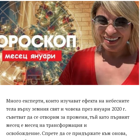
Много експерти, които изучават ефекта на небесните
тела върху земния свят и човека през януари 2020 г.
съветват да се отворим за промени, тъй като първият
месец е месец на трансформация и
освобождение. Спрете да се придържате към онова,