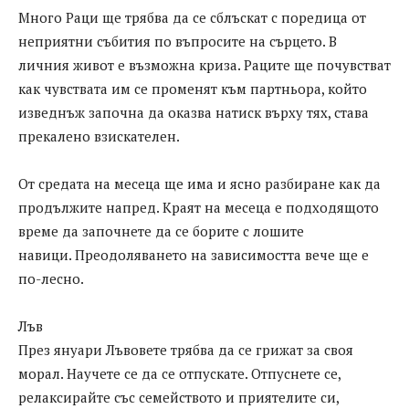
Много Раци ще трябва да се сблъскат с поредица от
неприятни събития по въпросите на сърцето. В
личния живот е възможна криза. Раците ще почувстват
как чувствата им се променят към партньора, който
изведнъж започна да оказва натиск върху тях, става
прекалено взискателен.
От средата на месеца ще има и ясно разбиране как да
продължите напред. Краят на месеца е подходящото
време да започнете да се борите с лошите
навици. Преодоляването на зависимостта вече ще е
по-лесно.
Лъв
През януари Лъвовете трябва да се грижат за своя
морал. Научете се да се отпускате. Отпуснете се,
релаксирайте със семейството и приятелите си,