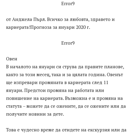
Error9
от Анджела Пърл. Всичко за любовта, здравето и
кариерата!Прогноза за януари 2020 г.
Error9
Овен
В началото на януари си струва да правите планове,
както за този месец, така и за цялата година. Овенът
ще изпревари промяната в кариерата след 11
януари. Предстои промяна на работата или
повишение на кариерата. Възможна е и промяна на
статута – можете да се ожените, да се ожените или да
получите новини за дете.
Това е чудесно време да отидете на екскурзия или да