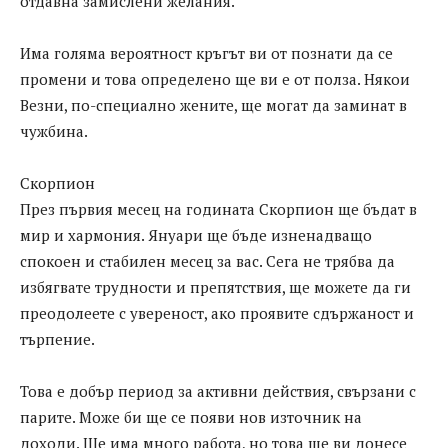
отдавна замислени желания.
Има голяма вероятност кръгът ви от познати да се
промени и това определено ще ви е от полза. Някои
Везни, по-специално жените, ще могат да заминат в
чужбина.
Скорпион
През първия месец на годината Скорпион ще бъдат в
мир и хармония. Януари ще бъде изненадващо
спокоен и стабилен месец за вас. Сега не трябва да
избягвате трудности и препятствия, ще можете да ги
преодолеете с увереност, ако проявите сдържаност и
търпение.
Това е добър период за активни действия, свързани с
парите. Може би ще се появи нов източник на
доходи. Ще има много работа, но това ще ви донесе