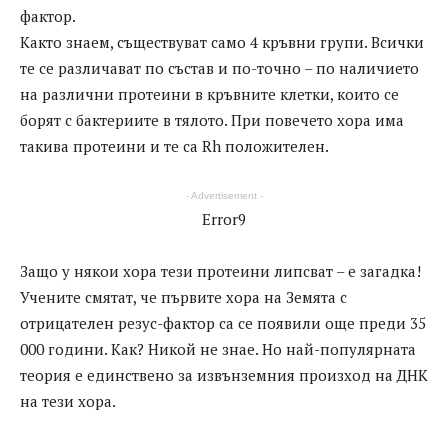
фактор.
Както знаем, съществуват само 4 кръвни групи. Всички
те се различават по състав и по-точно – по наличието
на различни протеини в кръвните клетки, които се
борят с бактериите в тялото. При повечето хора има
такива протеини и те са Rh положителен.
- Advertisement -
Error9
Защо у някои хора тези протеини липсват – е загадка!
Учените смятат, че първите хора на Земята с
отрицателен резус-фактор са се появили още преди 35
000 години. Как? Никой не знае. Но най-популярната
теория е единствено за извънземния произход на ДНК
на тези хора.