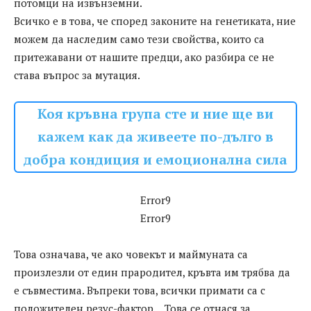
потомци на извънземни.
Всичко е в това, че според законите на генетиката, ние
можем да наследим само тези свойства, които са
притежавани от нашите предци, ако разбира се не
става въпрос за мутация.
Коя кръвна група сте и ние ще ви
кажем как да живеете по-дълго в
добра кондиция и емоционална сила
Error9
Error9
Това означава, че ако човекът и маймуната са
произлезли от един прародител, кръвта им трябва да
е съвместима. Въпреки това, всички примати са с
положителен резус-фактор… Това се отнася за