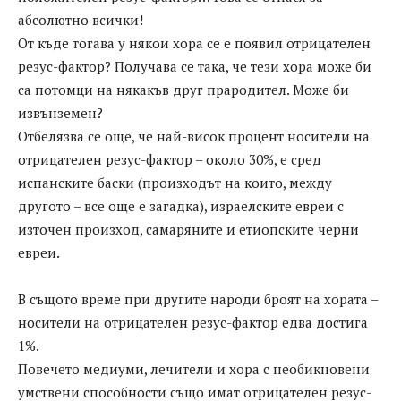
абсолютно всички!
От къде тогава у някои хора се е появил отрицателен
резус-фактор? Получава се така, че тези хора може би
са потомци на някакъв друг прародител. Може би
извънземен?
Отбелязва се още, че най-висок процент носители на
отрицателен резус-фактор – около 30%, е сред
испанските баски (произходът на които, между
другото – все още е загадка), израелските евреи с
източен произход, самаряните и етиопските черни
евреи.
В същото време при другите народи броят на хората –
носители на отрицателен резус-фактор едва достига
1%.
Повечето медиуми, лечители и хора с необикновени
умствени способности също имат отрицателен резус-