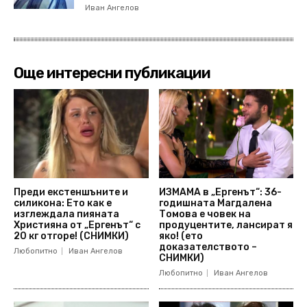
Иван Ангелов
Още интересни публикации
Преди екстеншъните и
ИЗМАМА в „Ергенът“: 36-
силикона: Ето как е
годишната Магдалена
изглеждала пияната
Томова е човек на
Християна от „Ергенът“ с
продуцентите, лансират я
20 кг отгоре! (СНИМКИ)
яко! (ето
доказателството –
Любопитно
Иван Ангелов
СНИМКИ)
Любопитно
Иван Ангелов