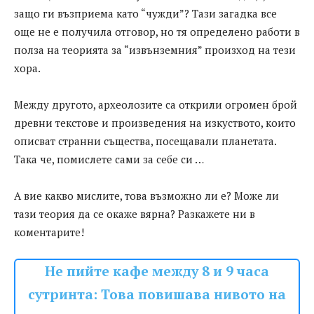
защо ги възприема като “чужди”? Тази загадка все
още не е получила отговор, но тя определено работи в
полза на теорията за “извънземния” произход на тези
хора.
Между другото, археолозите са открили огромен брой
древни текстове и произведения на изкуството, които
описват странни същества, посещавали планетата.
Така че, помислете сами за себе си …
А вие какво мислите, това възможно ли е? Може ли
тази теория да се окаже вярна? Разкажете ни в
коментарите!
Не пийте кафе между 8 и 9 часа
сутринта: Това повишава нивото на