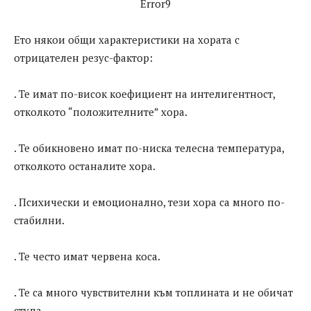
Error9
Ето някои общи характеристики на хората с
отрицателен резус-фактор:
. Те имат по-висок коефициент на интелигентност,
отколкото “положителните” хора.
. Те обикновено имат по-ниска телесна температура,
отколкото останалите хора.
. Психически и емоционално, тези хора са много по-
стабилни.
. Те често имат червена коса.
. Те са много чувствителни към топлината и не обичат
студа.