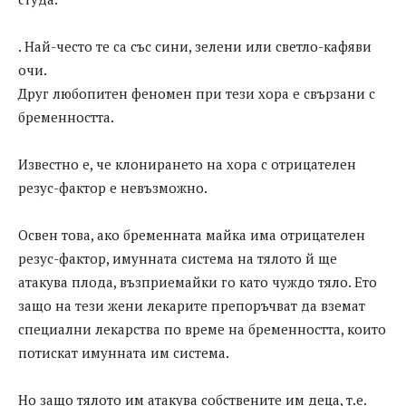
. Най-често те са със сини, зелени или светло-кафяви
очи.
Друг любопитен феномен при тези хора е свързани с
бременността.
Известно е, че клонирането на хора с отрицателен
резус-фактор е невъзможно.
Освен това, ако бременната майка има отрицателен
резус-фактор, имунната система на тялото й ще
атакува плода, възприемайки го като чуждо тяло. Ето
защо на тези жени лекарите препоръчват да вземат
специални лекарства по време на бременността, които
потискат имунната им система.
Но защо тялото им атакува собствените им деца, т.е.