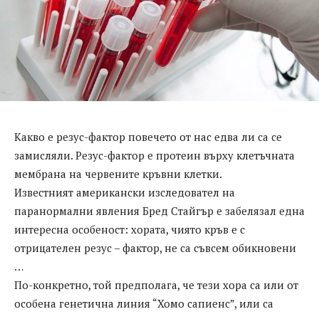
Какво е резус-фактор повечето от нас едва ли са се
замисляли. Резус-фактор е протеин върху клетъчната
мембрана на червените кръвни клетки.
Известният американски изследовател на
паранормални явления Бред Стайгър е забелязал една
интересна особеност: хората, чиято кръв е с
отрицателен резус – фактор, не са съвсем обикновени
…
По-конкретно, той предполага, че тези хора са или от
особена генетична линия “Хомо сапиенс”, или са