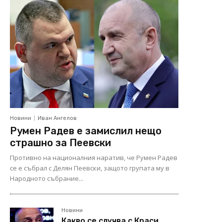
Новини
Иван Ангелов
Румен Радев е замислил нещо
страшно за Пеевски
Противно на националния наратив, че Румен Радев
се е събрал с Делян Пеевски, защото групата му в
Народното събрание...
Новини
Какво се случва с Краси