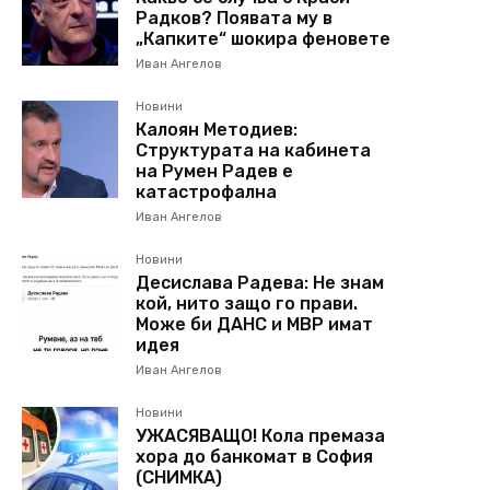
Радков? Появата му в
„Капките“ шокира феновете
Иван Ангелов
Новини
Калоян Методиев:
Структурата на кабинета
на Румен Радев е
катастрофална
Иван Ангелов
Новини
Десислава Радева: Не знам
кой, нито защо го прави.
Може би ДАНС и МВР имат
идея
Иван Ангелов
Новини
УЖАСЯВАЩО! Кола премаза
хора до банкомат в София
(СНИМКА)