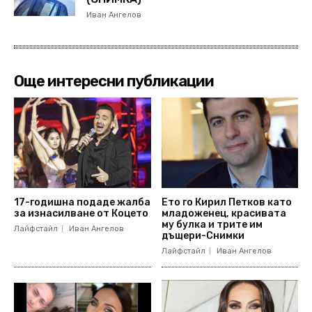
Иван Ангелов
Още интересни публикации
17-годишна подаде жалба
Ето го Кирил Петков като
за изнасилване от Коцето
младоженец, красивата
му булка и трите им
Лайфстайл
Иван Ангелов
дъщери-Снимки
Лайфстайл
Иван Ангелов