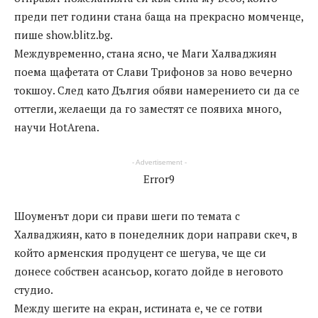
преди пет години стана баща на прекрасно момченце,
пише show.blitz.bg.
Междувременно, стана ясно, че Маги Халваджиян
поема щафетата от Слави Трифонов за ново вечерно
токшоу. След като Дългия обяви намерението си да се
оттегли, желаещи да го заместят се появиха много,
научи HotArena.
- Advertisement -
Error9
Шоуменът дори си прави шеги по темата с
Халваджиян, като в понеделник дори направи скеч, в
който арменския продуцент се шегува, че ще си
донесе собствен асансьор, когато дойде в неговото
студио.
Между шегите на екран, истината е, че се готви