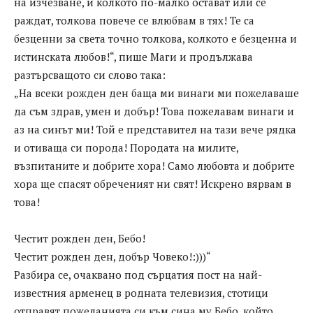
на изчезване, и колкото по-малко остават или се
раждат, толкова повече се влюбвам в тях! Те са
безценни за света точно толкова, колкото е безценна и
истинската любов!“, пише Маги и продължава
разтърсващото си слово така:
„На всеки рожден ден баща ми винаги ми пожелаваше
да съм здрав, умен и добър! Това пожелавам винаги и
аз на синът ми! Той е представител на тази вече рядка
и отиваща си порода! Породата на милите,
възпитаните и добрите хора! Само любовта и добрите
хора ще спасят обреченият ни свят! Искрено вярвам в
това!
Честит рожден ден, Бебо!
Честит рожден ден, добър Човеко!:)))“
Разбира се, очаквано под сърцатия пост на най-
известния арменец в родната телевизия, стотици
отправят пожеланията си към сина му Бебо, който