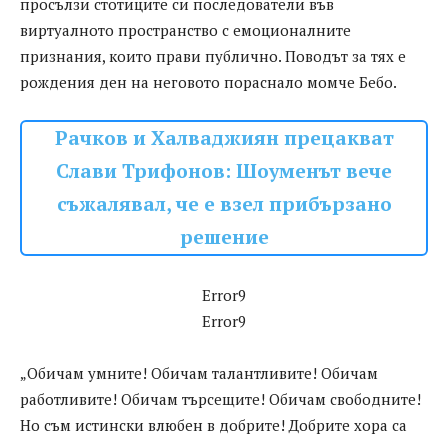
просълзи стотиците си последователи във
виртуалното пространство с емоционалните
признания, които прави публично. Поводът за тях е
рождения ден на неговото пораснало момче Бебо.
Рачков и Халваджиян прецакват
Слави Трифонов: Шоуменът вече
съжалявал, че е взел прибързано
решение
Error9
Error9
„Обичам умните! Обичам талантливите! Обичам
работливите! Обичам търсещите! Обичам свободните!
Но съм истински влюбен в добрите! Добрите хора са