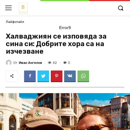
Лайфстайл
Error9
Халваджиян се изповяда за
сина си: Добрите хора са на
изчезване
От
Иван Ангелов
42
0