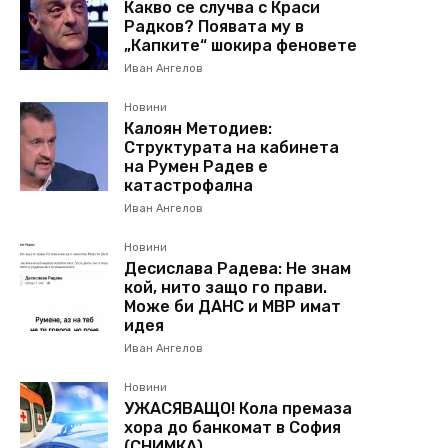
Какво се случва с Краси
Радков? Появата му в
„Капките“ шокира феновете
Иван Ангелов
Новини
Калоян Методиев:
Структурата на кабинета
на Румен Радев е
катастрофална
Иван Ангелов
Новини
Десислава Радева: Не знам
кой, нито защо го прави.
Може би ДАНС и МВР имат
идея
Иван Ангелов
Новини
УЖАСЯВАЩО! Кола премаза
хора до банкомат в София
(СНИМКА)