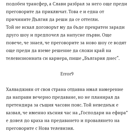
подобен трансфер, а Слави разбрал за него още преди
преговорите да приключат. Това е и една от
причините Дългия да реши да се оттегли.
Той не искал договорът му да бъде прекратен заради
друго шоу и предпочел да напусне първи. Още
повече, че знаел, че преговорите за ново шоу се водят
още преди да вземе решение да сложи край на
телевизионната си кариера, пише „България днес“.
Error9
Халваджиян от своя страна отдавна имал намерение
да направи вечерно предаване, но не планирал да
претендира за същия часови пояс. Той неведнъж е
казвал, че именно късния час на „Господари на ефира”
е довел до краха на предаването и провалянето на
преговорите с Нова телевизия.