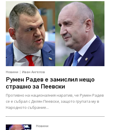
Новини
Иван Ангелов
Румен Радев е замислил нещо
страшно за Пеевски
Противно на националния наратив, че Румен Радев
се е събрал с Делян Пеевски, защото групата му в
Народното събрание...
Новини