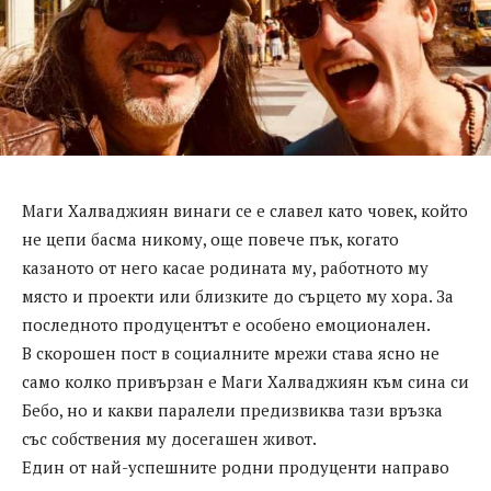
Маги Халваджиян винаги се е славел като човек, който
не цепи басма никому, още повече пък, когато
казаното от него касае родината му, работното му
място и проекти или близките до сърцето му хора. За
последното продуцентът е особено емоционален.
В скорошен пост в социалните мрежи става ясно не
само колко привързан е Маги Халваджиян към сина си
Бебо, но и какви паралели предизвиква тази връзка
със собствения му досегашен живот.
Един от най-успешните родни продуценти направо