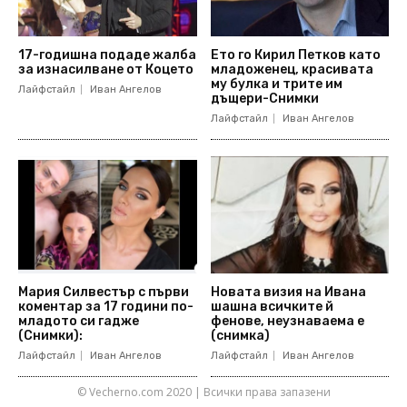
17-годишна подаде жалба
Ето го Кирил Петков като
за изнасилване от Коцето
младоженец, красивата
му булка и трите им
Лайфстайл
Иван Ангелов
дъщери-Снимки
Лайфстайл
Иван Ангелов
Мария Силвестър с първи
Новата визия на Ивана
коментар за 17 години по-
шашна всичките й
младото си гадже
фенове, неузнаваема е
(Снимки):
(снимка)
Лайфстайл
Иван Ангелов
Лайфстайл
Иван Ангелов
© Vecherno.com 2020 | Всички права запазени