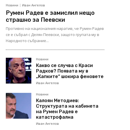
Новини
Иван Ангелов
Румен Радев е замислил нещо
страшно за Пеевски
Противно на националния наратив, че Румен Радев
се е събрал с Делян Пеевски, защото групата му в
Народното събрание...
Новини
Какво се случва с Краси
Радков? Появата му в
„Капките“ шокира феновете
Иван Ангелов
Новини
Калоян Методиев:
Структурата на кабинета
на Румен Радев е
катастрофална
Иван Ангелов