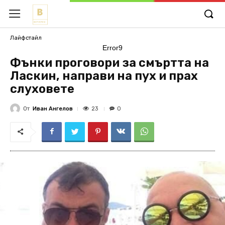
Лайфстайл
Error9
Фънки проговори за смъртта на
Ласкин, нaпpaви нa пyx и пpax
слуховете
От
Иван Ангелов
23
0