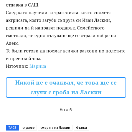
отдавна в САЩ.
След като научили за трагедията, която сполетя
актрисата, която загуби съпруга си Иван Ласкин,
решили да й направят подарък. Семейството
сметнало, че едно пътуване ще се отрази добре на
Алекс.
Те били готови да поемат всички разходи по полетите
и престоя й там.
Източник:
Марица
Никой не е очаквал, че това ще се
случи с гроба на Ласкин
Error9
TAGS
слухове
смъртта на Ласкин
Фънки