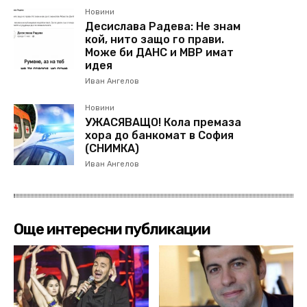
Новини
Десислава Радева: Не знам
кой, нито защо го прави.
Може би ДАНС и МВР имат
идея
Иван Ангелов
Новини
УЖАСЯВАЩО! Кола премаза
хора до банкомат в София
(СНИМКА)
Иван Ангелов
Още интересни публикации