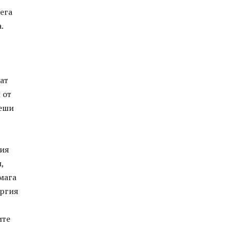
сега
.
ват
 от
реши
вия
,
мага
ергия
ите