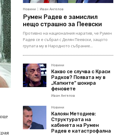
Новини
Иван Ангелов
Румен Радев е замислил
нещо страшно за Пеевски
Противно на националния наратив, че Румен
Радев се е събрал с Делян Пеевски, защото
групата му в Народното събрание...
Новини
Какво се случва с Краси
Радков? Появата му в
„Капките“ шокира
феновете
Иван Ангелов
Новини
Калоян Методиев:
Гоце
Структурата на
кабинета на Румен
Радев е катастрофална
края