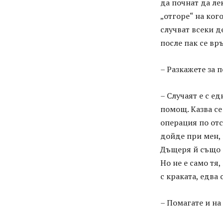
да почнат да ле
„отгоре“ на кого
случват всеки де
после пак се вр
– Разкажете за 
– Случаят е с е
помощ. Казва се
операция по отс
дойде при мен, 
Дъщеря й също о
Но не е само т
с краката, едва
– Помагате и на