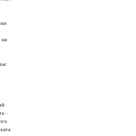
дни
 на
вас
ай-
та –
ого
ъката