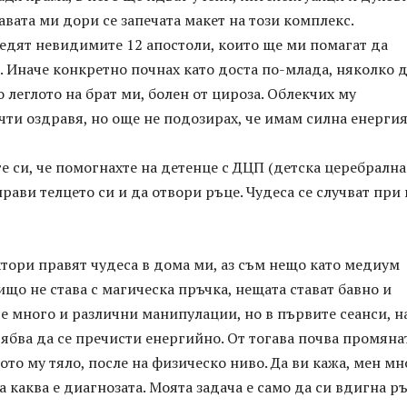
лавата ми дори се запечата макет на този комплекс.
едят невидимите 12 апостоли, които ще ми помагат да
. Иначе конкретно почнах като доста по-млада, няколко 
 леглото на брат ми, болен от цироза. Облекчих му
чти оздравя, но още не подозирах, че имам силна енергия
е си, че помогнахте на детенце с ДЦП (детска церебрална
прави телцето си и да отвори ръце. Чудеса се случват при 
тори правят чудеса в дома ми, аз съм нещо като медиум
ищо не става с магическа пръчка, нещата стават бавно и
се много и различни манипулации, но в първите сеанси, н
ябва да се пречисти енергийно. От тогава почва промяна
ото му тяло, после на физическо ниво. Да ви кажа, мен мн
а каква е диагнозата. Моята задача е само да си вдигна р