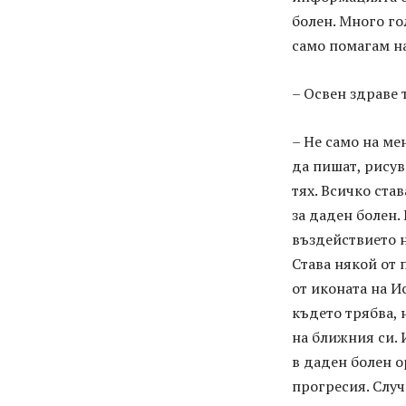
болен. Много го
само помагам на
– Освен здраве 
– Не само на мен
да пишат, рисув
тях. Всичко ста
за даден болен.
въздействието н
Става някой от 
от иконата на И
където трябва, 
на ближния си. 
в даден болен о
прогресия. Случ