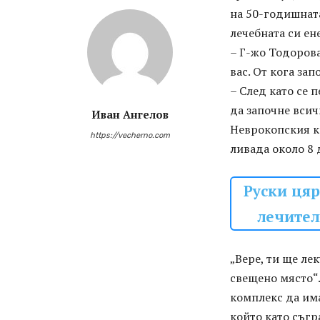
на 50-годишната
лечебната си ен
– Г-жо Тодорова
вас. От кога зап
– След като се п
да започне всич
Иван Ангелов
Неврокопския кр
https://vecherno.com
ливада около 8 
Руски ця
лечител
„Вере, ти ще ле
свещено място“.
комплекс да има
който като съгр