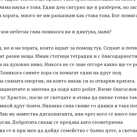
ляма наука е това. Един ден сигурно ще я разберем, но за
 хората, много не им разказвам как става това. Бог помага
тази небесна сила понякога ви и диктува, нали?
, но и на хората, които идват за помощ тук. Седнат и поч
ат разни неща. Имам стотици тетрадки и с благодарности
ва на духовно ниво. Никога не се знае отгоре какво ще се 
 Понякога самите хора си помагат един на друг под
а силната енергия, на която някак си аз отварям вратата.
пациентите и започва да ходи като робот. Вземе благосло
сус Христос, после от светците и отива да пипне точно там
някой друг болен. Някаква сила свише го движи и така по
Или му намества дископатията, или чрез него се внесе ен
рган. Добротата сякаш се предава като геометрична
ва се и при мен да дойде семейство с болно дете, а свети