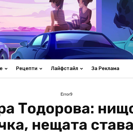
е
Рецепти
Лайфстайл
За Реклама
Error9
а Тодорова: нищо
чка, нещата става