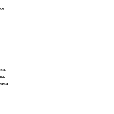
 се
ха.
ва.
блем