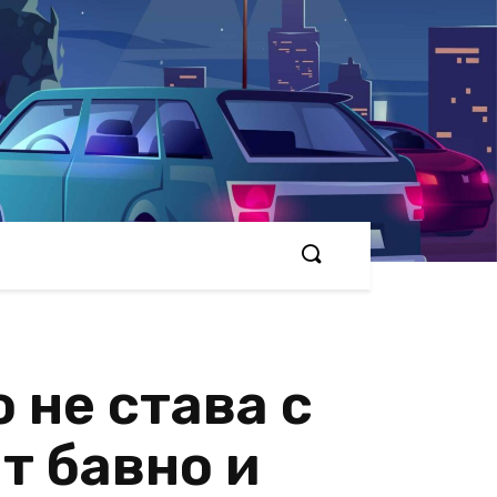
 не става с
т бавно и