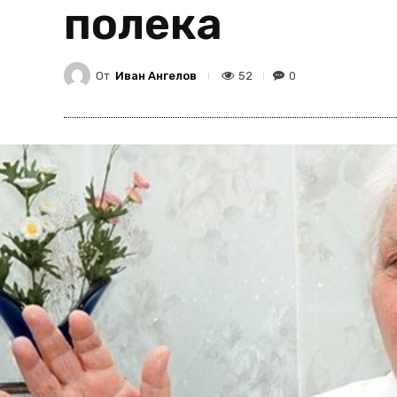
полека
От
Иван Ангелов
52
0