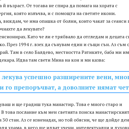
 й възраст. От тогава не спира да помага на хората с
ергия, която излъчва, и с помощта на светите икони.
, виждам, че има опашка от болни, които чакат за сеанси
очнахте да лекувате?
енсионирах. Като че ли е трябвало да отгледам и децата си
ко. През 1994 г. взех да сънувам един и същи сън. Аз съм 
ай. Там в село Балдево, местността Ратиките, баба ми им
декара. Идва там свети Мина на кон и ми казва:
р лекува успешно разширените вени, мно
и го препоръчват, а доволните нямат чет
куваш и ще градиш тука манастир. Това е много старо и
 В това послание към мен светията поиска манастирския
 30 стаи. Аз се изненадах, но той обясни, че ще дойде ден
адя храма, в него ще идват учени, интелектуалци и духо