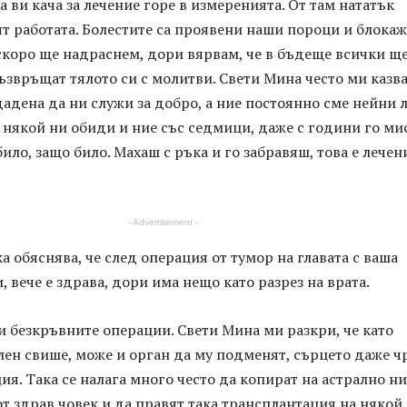
а ви кача за лечение горе в измеренията. От там нататък
ят работата. Болестите са проявени наши пороци и блокаж
скоро ще надраснем, дори вярвам, че в бъдеще всички щ
ъзвръщат тялото си с молитви. Свети Мина често ми казва
дадена да ни служи за добро, а ние постоянно сме нейни
 някой ни обиди и ние със седмици, даже с години го м
било, защо било. Махаш с ръка и го забравяш, това е лечен
- Advertisement -
а обяснява, че след операция от тумор на главата с ваша
 вече е здрава, дори има нещо като разрез на врата.
и безкръвните операции. Свети Мина ми разкри, че като
ен свише, може и орган да му подменят, сърцето даже ч
ия. Така се налага много често да копират на астрално н
 здрав човек и да правят така трансплантация на някой