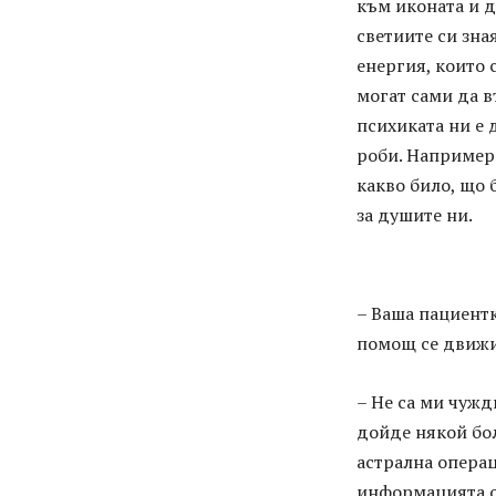
към иконата и д
светиите си зна
енергия, които 
могат сами да в
психиката ни е 
роби. Например
какво било, що 
за душите ни.
– Ваша пациентк
помощ се движи,
– Не са ми чужд
дойде някой бол
астрална операц
информацията от