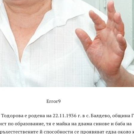
Error9
Тодорова е родена на 22.11.1936 г. в с. Балдево, община 
ст по образование, тя е майка на двама синове и баба на
ръхестествените й способности се проявяват едва около 