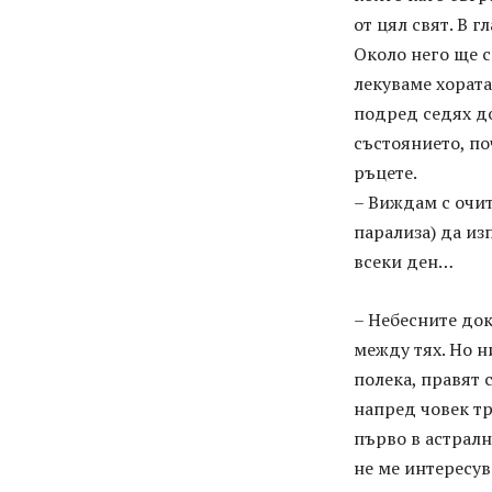
от цял свят. В г
Около него ще с
лекуваме хората
подред седях до
състоянието, по
ръцете.
– Виждам с очит
парализа) да из
всеки ден…
– Небесните док
между тях. Но н
полека, правят 
напред човек тр
първо в астралн
не ме интересув