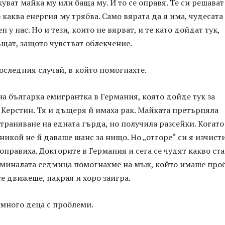
куват майка му или баща му. И то се оправя. Те си решават
 каква енергия му трябва. Само вярата да я има, чудесата
н у нас. Но и тези, които не вярват, и те като дойдат тук,
ъщат, защото чувстват облекчение.
последния случай, в който помогнахте.
дна българка емигрантка в Германия, която дойде тук за
 Керстин. Тя и дъщеря й имаха рак. Майката претърпяла
траняване на едната гърда, но получила разсейки. Когато
никой не й даваше шанс за нищо. Но „отгоре“ си я изчисти
правиха. Докторите в Германия и сега се чудят какво ста
я, миналата седмица помогнахме на мъж, който имаше про
 се движеше, накрая и хоро заигра.
 много деца с проблеми.