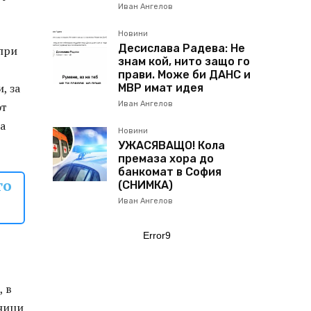
Иван Ангелов
Новини
Десислава Радева: Не
 при
знам кой, нито защо го
прави. Може би ДАНС и
, за
МВР имат идея
от
Иван Ангелов
а
Новини
УЖАСЯВАЩО! Кола
премаза хора до
банкомат в София
го
(СНИМКА)
Иван Ангелов
Error9
т
, в
вници