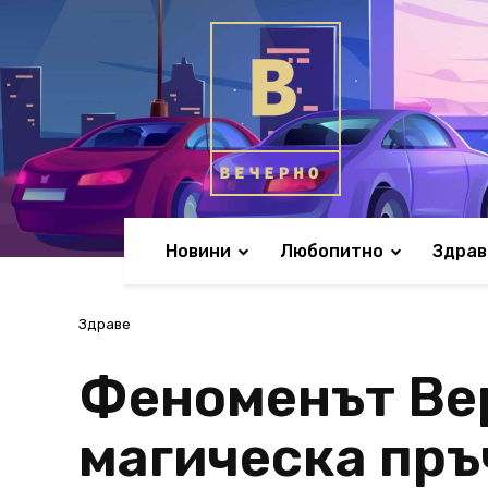
Новини
Любопитно
Здрав
Здраве
Феноменът Вер
магическа пръ