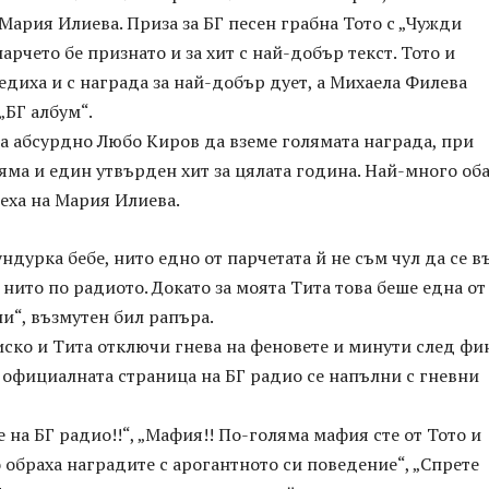
Мария Илиева. Приза за БГ песен грабна Тото с „Чужди
арчето бе признато и за хит с най-добър текст. Тото и
едиха и с награда за най-добър дует, а Михаела Филева
„БГ албум“.
а абсурдно Любо Киров да вземе голямата награда, при
яма и един утвърден хит за цялата година. Най-много об
пеха на Мария Илиева.
ндурка бебе, нито едно от парчетата й не съм чул да се в
 нито по радиото. Докато за моята Тита това беше една от
и“, възмутен бил рапъра.
ско и Тита отключи гнева на феновете и минути след фи
 официалната страница на БГ радио се напълни с гневни
 на БГ радио!!“, „Мафия!! По-голяма мафия сте от Тото и
 обраха наградите с арогантното си поведение“, „Спрете