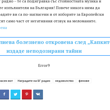
 радио – те са подигравка със стойностната музика и
е изпълнители на България! Повече никога няма да
радите ви са по-нагласени и от изборите за Европейски
сят само част от негативния отзвук на меломаните.
рена
лиева болезнено откровена след „Капкит
издаде неподозирани тайни
Error9
ласен вот
Наградите на БГ радио
недоволство
фенове