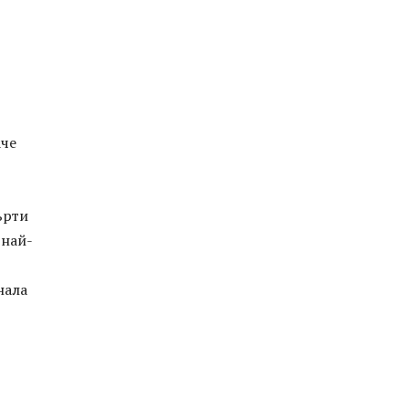
аче
ърти
 най-
нала