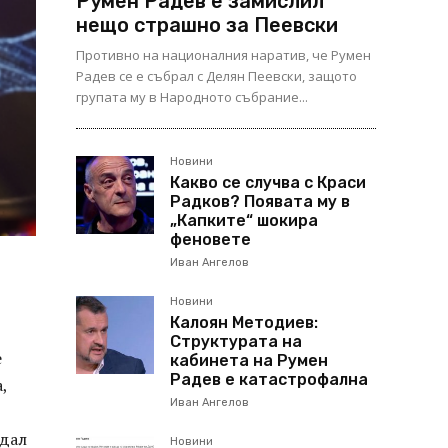
Румен Радев е замислил
нещо страшно за Пеевски
Противно на националния наратив, че Румен
Радев се е събрал с Делян Пеевски, защото
групата му в Народното събрание...
Новини
Какво се случва с Краси
Радков? Появата му в
„Капките“ шокира
феновете
Иван Ангелов
Новини
Калоян Методиев:
Структурата на
е
кабинета на Румен
Радев е катастрофална
,
Иван Ангелов
ндал
Новини