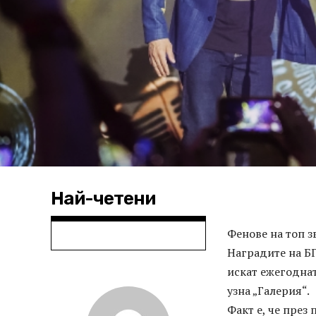
Най-четени
Фенове на топ з
Наградите на БГ
искат ежегодна
узна „Галерия“.
Факт е, че през