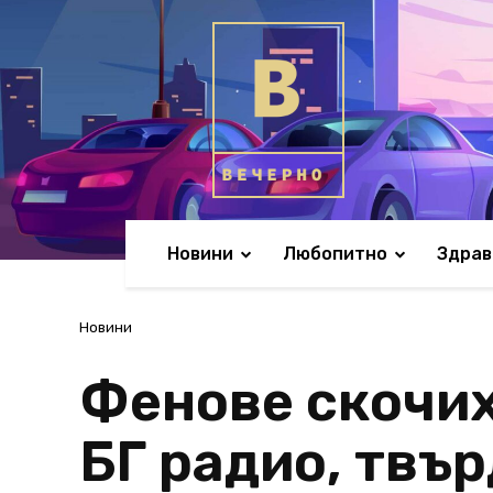
Новини
Любопитно
Здрав
Новини
Фенове скочих
БГ радио, твър