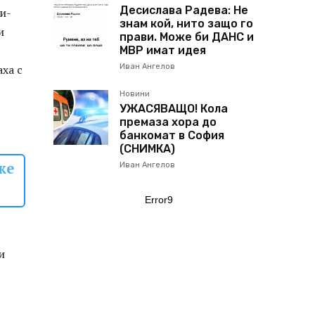
Десислава Радева: Не
и-
знам кой, нито защо го
и
прави. Може би ДАНС и
МВР имат идея
ха с
Иван Ангелов
Новини
УЖАСЯВАЩО! Кола
премаза хора до
банкомат в София
(СНИМКА)
же
Иван Ангелов
Error9
и