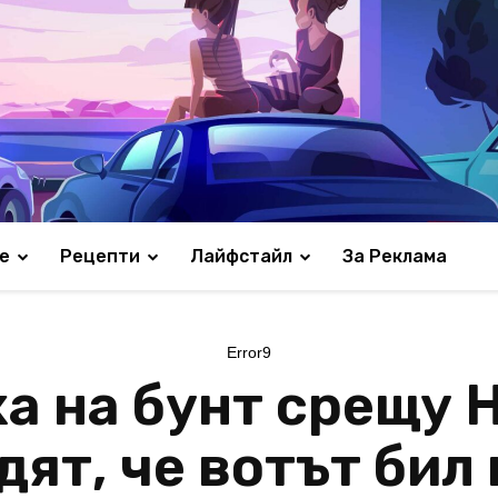
е
Рецепти
Лайфстайл
За Реклама
Error9
а на бунт срещу 
дят, че вотът бил