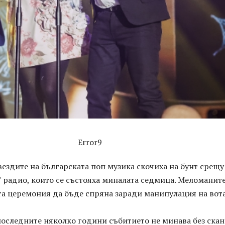
Error9
вездите на българската поп музика скочиха на бунт срещу
 радио, които се състояха миналата седмица. Меломанит
та церемония да бъде спряна заради манипулация на вота
 последните няколко години събитието не минава без ска