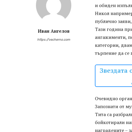
и обиден изпъл
Никол например 
публично заяви, 
Тази година при
Иван Ангелов
ангажименти, п
https://vecherno.com
категории, двам
търпение да се 
Звездата 
Очевидно орган
Запознати от му
Тита са разбрал
бойкотирали наг
наградените – з