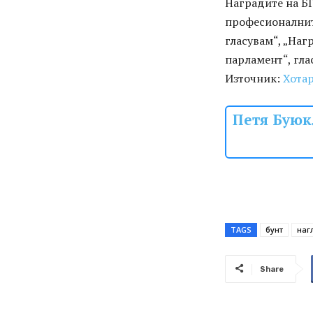
Наградите на БГ
професионалнит
гласувам“, „Наг
парламент“, гла
Източник:
Хота
Петя Буюк
TAGS
бунт
наг
Share