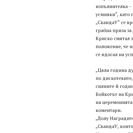
изпълнителка – 
усмивки“, като п
„СкандаУ“ се вр
грабна приза за 
Криско смятал з
положение, че н
се ядосал на ус
„Цяла година ду
по дискотеките,
силните й годин
Бойкотът на Кри
на церемонията
коментари.
„Долу Наградите
„СкандаУ, които