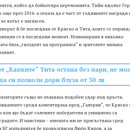
нител, който да бойкотира церемонията. Тийн идолът Гер
още през 2016-а отказа да е част от годишните награди 
че вотът е нагласен.
мерът й бе последван от Криско и Тита, които се оправда
оявили се в последния момент. Номинирани в няколко
ата бяха „гвоздеят на програмата“ и зрителите нямаха
появят.
от „Капките“ Тита остана без пари, не мо
да си позволи дори блуза от 30 лв
изаторите също не очакваха подобен удар под кръста.
зикалните среди коментираха пред „Галерия“, че Криско 
и кои ще бъдат големите победители и умишлено са
радите. И наистина – имената им не присъстваха сред
а БГ изпълнител бе провъзгласен Любо Киров, а за