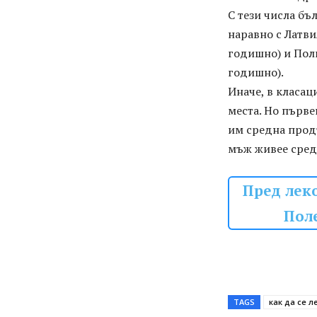
С тези числа бъ
наравно с Латви
годишно) и Полш
годишно).
Иначе, в класац
места. Но първе
им средна продъ
мъж живее сред
Пред лек
Поле
TAGS
как да се л