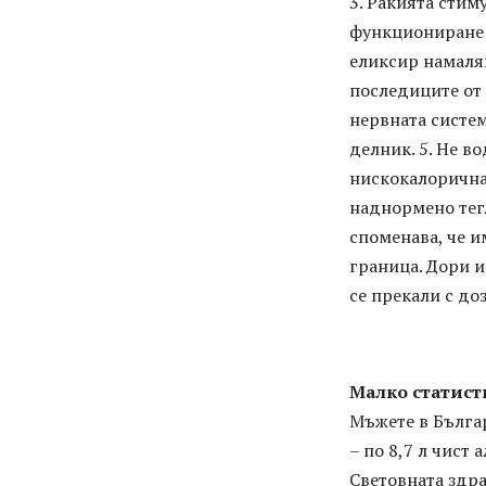
3. Ракията сти
функциониране н
еликсир намаляв
последиците от 
нервната систем
делник. 5. Не в
нискокалорична 
наднормено тегл
споменава, че и
граница. Дори и
се прекали с до
Малко статист
Мъжете в Българ
– по 8,7 л чист
Световната здра