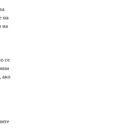
ва
е на
о на
о се
умни
, ако
ните