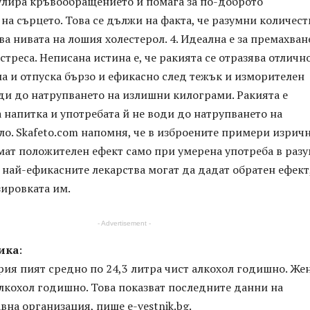
мулира кръвообращението и помага за по-доброто
а сърцето. Това се дължи на факта, че разумни количест
а нивата на лошия холестерол. 4. Идеална е за премахван
стреса. Неписана истина е, че ракията се отразява отличн
а и отпуска бързо и ефикасно след тежък и изморителен
оди до натрупването на излишни килограми. Ракията е
напитка и употребата й не води до натрупването на
о. Skafeto.com напомня, че в изброените примери изричн
мат положителен ефект само при умерена употреба в раз
 най-ефикасните лекарства могат да дадат обратен ефект
зировката им.
- Advertisement -
ика
:
ия пият средно по 24,3 литра чист алкохол годишно. Же
 алкохол годишно. Това показват последните данни на
вна организация, пише e-vestnik.bg.