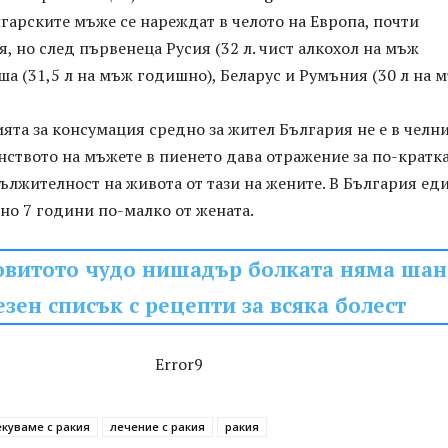
лгарските мъже се нареждат в челото на Европа, почти
я, но след първенеца Русия (32 л. чист алкохол на мъж
а (31,5 л на мъж годишно), Беларус и Румъния (30 л на 
ията за консумация средно за жител България не е в челн
нството на мъжете в пиенето дава отражение за по-кратк
лжителност на живота от тази на жените. В България ед
но 7 години по-малко от жената.
овитото чудо нишадър болката няма шан
зен списък с рецепти за всяка болест
Error9
екуваме с ракия
лечение с ракия
ракия