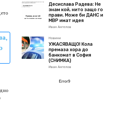
Десислава Радева: Не
знам кой, нито защо го
дето
прави. Може би ДАНС и
МВР имат идея
Иван Ангелов
ва,
Новини
УЖАСЯВАЩО! Кола
о
премаза хора до
банкомат в София
(СНИМКА)
Иван Ангелов
Error9
едно
е