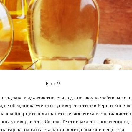
Error9
 на здраве и дълголетие, стига да не злоупотребяваме с н
д се обединиха учени от университетите в Берн и Копенха
на швейцарците и датчаните се включиха и специалисти 
ия университет в София. Те стигнаха до заключението, 
българска напитка съдържа редица полезни вещества.