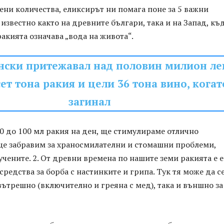
ни количества, еликсирът ни помага поне за 5 важни
 известно както на древните българи, така и на Запад, къ
ракията означава „вода на живота“.
нски притежавал над половин милион ле
ет тона ракия и цели 36 тона вино, когат
загинал
50 до 100 мл ракия на ден, ще стимулираме отлично
ще забравим за храносмилателни и стомашни проблеми,
учените. 2. От древни времена по нашите земи ракията е 
средства за борба с настинките и грипа. Тук тя може да с
вътрешно (включително и греяна с мед), така и външно за