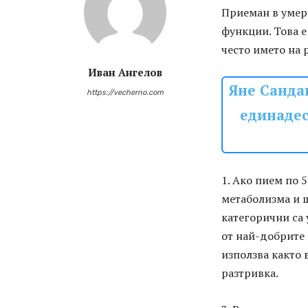
Приеман в умере
функции. Това е
често името на 
Иван Ангелов
Яне Санда
https://vecherno.com
единадес
1. Ако пием по 
метаболизма и 
категорични са 
от най-добрите 
използва както 
разтривка.