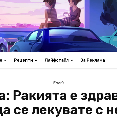
е
Рецепти
Лайфстайл
За Реклама
Error9
: Ракията е здрав
да се лекувате с н