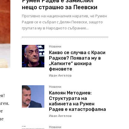
Румен Радев е замислил
нещо страшно за Пеевски
Противно на националния наратив, че Румен
Радев се е събрал с Делян Пеевски, защото
групата му в Народното събрание...
Новини
Какво се случва с Краси
Радков? Появата му в
„Капките“ шокира
феновете
Иван Ангелов
Новини
Калоян Методиев:
ея!
Структурата на
ген.
кабинета на Румен
Радев е катастрофална
от
Иван Ангелов
че
Новини